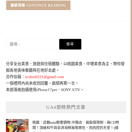
CONTINUE READING
搜
尋
關
鍵
分享全台美食、旅遊與住宿體驗，以桃園美食、中壢美食為主，帶你發
字:
掘各地美味餐廳與在地好去處。
合作信箱：
ryohei0221@gmail.com
一個禮拜內尚未收到回覆，麻煩再寄一次。
本部落格拍攝使用iPhone17pro、SONY A7IV。
GA4即時熱門文章
桃園｜武鶴mini輕奢鍋物-中路店．無點餐限制、無CD時
間！頂級和牛與澎湃海鮮無限爽吃，肉肉控的天堂！(線