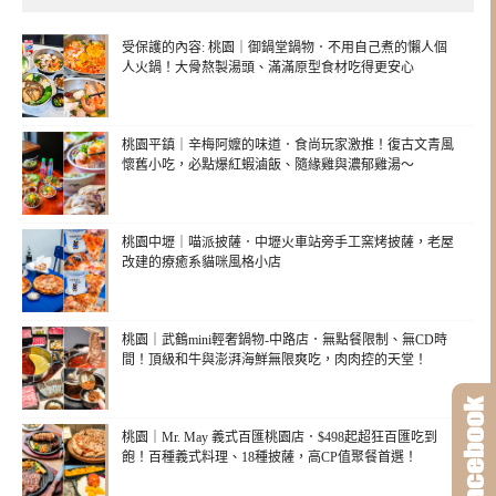
受保護的內容: 桃園｜御鍋堂鍋物．不用自己煮的懶人個
人火鍋！大骨熬製湯頭、滿滿原型食材吃得更安心
桃園平鎮｜辛梅阿嬤的味道．食尚玩家激推！復古文青風
懷舊小吃，必點爆紅蝦滷飯、隨緣雞與濃郁雞湯～
桃園中壢｜喵派披薩．中壢火車站旁手工窯烤披薩，老屋
改建的療癒系貓咪風格小店
桃園｜武鶴mini輕奢鍋物-中路店．無點餐限制、無CD時
間！頂級和牛與澎湃海鮮無限爽吃，肉肉控的天堂！
桃園｜Mr. May 義式百匯桃園店．$498起超狂百匯吃到
飽！百種義式料理、18種披薩，高CP值聚餐首選！