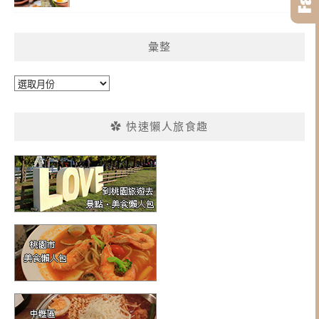
彙整
彙
整
✿ 快速懶人旅食趣