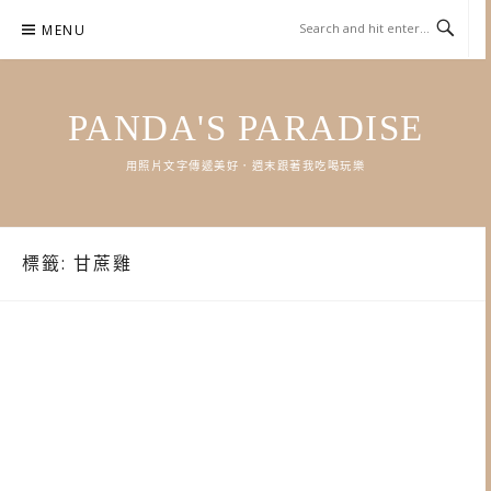
Skip
MENU
to
content
PANDA'S PARADISE
用照片文字傳遞美好．週末跟著我吃喝玩樂
標籤:
甘蔗雞