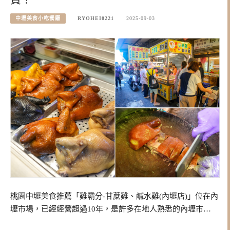
中壢美食小吃餐廳
RYOHEI0221
2025-09-03
桃園中壢美食推薦「雞霸分-甘蔗雞、鹹水雞(內壢店)」位在內
壢市場，已經經營超過10年，是許多在地人熟悉的內壢市…