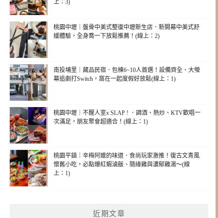
上：3)
桃園中壢｜盤骨中美式整復中壢新生店．新開幕中美式舒
緩體驗，全身喬一下放鬆推薦！(線上：2)
南投埔里｜藏品民宿．包棟6~10人首選！設備齊全、大螢
幕追劇打Switch，窩在一起度假好放鬆(線上：1)
桃園中壢｜不醒人室x SLAP ! ．調酒、熱炒、KTV歡唱一
次滿足，朋友聚會超適合！(線上：1)
桃園平鎮｜辛梅阿嬤的味道．食尚玩家激推！復古文青風
懷舊小吃，必點爆紅蝦滷飯、隨緣雞與濃郁雞湯～(線
上：1)
近期文章