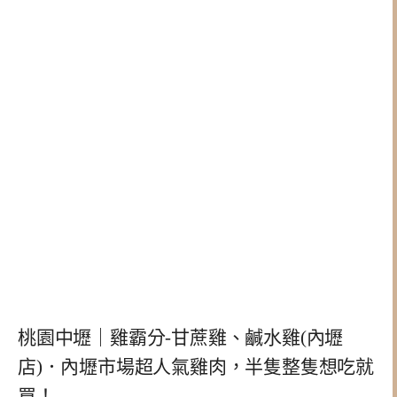
桃園中壢｜雞霸分-甘蔗雞、鹹水雞(內壢
店)．內壢市場超人氣雞肉，半隻整隻想吃就
買！