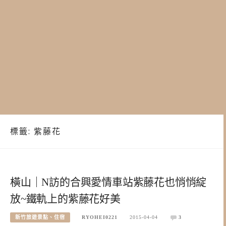
標籤:
紫藤花
橫山｜N訪的合興愛情車站紫藤花也悄悄綻
放~鐵軌上的紫藤花好美
新竹旅遊景點、住宿
RYOHEI0221
2015-04-04
3