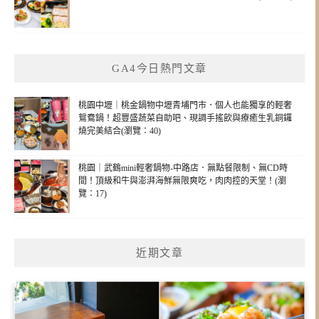
GA4今日熱門文章
桃園中壢｜桃金鍋物中壢青埔門市．個人也能獨享的輕奢
鴛鴦鍋！超豐盛蔬菜自助吧、現調手搖飲與療癒生乳銅鑼
燒完美結合(瀏覽：40)
桃園｜武鶴mini輕奢鍋物-中路店．無點餐限制、無CD時
間！頂級和牛與澎湃海鮮無限爽吃，肉肉控的天堂！(瀏
覽：17)
近期文章