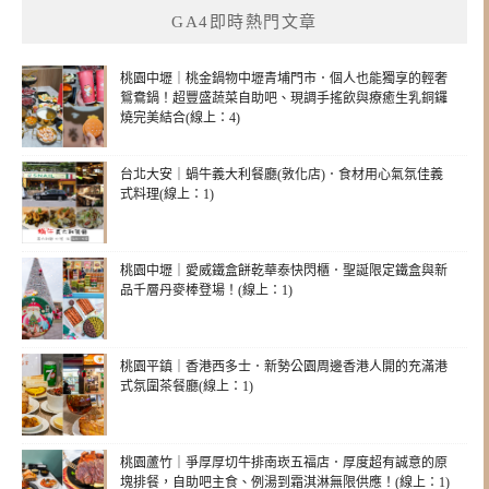
GA4即時熱門文章
桃園中壢｜桃金鍋物中壢青埔門市．個人也能獨享的輕奢
鴛鴦鍋！超豐盛蔬菜自助吧、現調手搖飲與療癒生乳銅鑼
燒完美結合(線上：4)
台北大安｜蝸牛義大利餐廳(敦化店)．食材用心氣氛佳義
式料理(線上：1)
桃園中壢｜愛威鐵盒餅乾華泰快閃櫃．聖誕限定鐵盒與新
品千層丹麥棒登場！(線上：1)
桃園平鎮｜香港西多士．新勢公園周邊香港人開的充滿港
式氛圍茶餐廳(線上：1)
桃園蘆竹｜爭厚厚切牛排南崁五福店．厚度超有誠意的原
塊排餐，自助吧主食、例湯到霜淇淋無限供應！(線上：1)