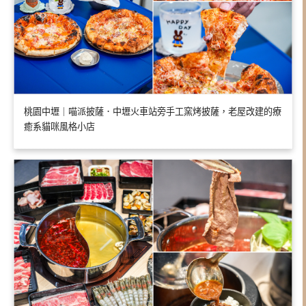
桃園中壢｜喵派披薩．中壢火車站旁手工窯烤披薩，老屋改建的療
癒系貓咪風格小店