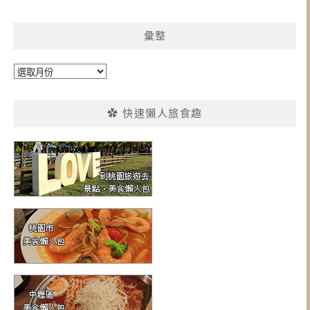
彙整
彙
整
✿ 快速懶人旅食趣