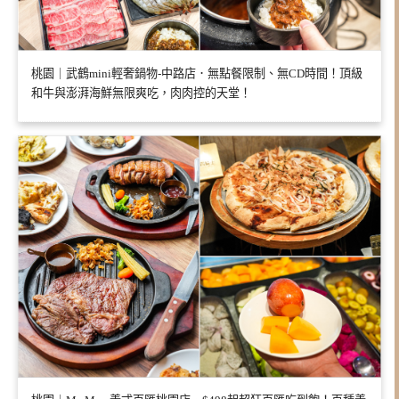
桃園｜武鶴mini輕奢鍋物-中路店．無點餐限制、無CD時間！頂級
和牛與澎湃海鮮無限爽吃，肉肉控的天堂！