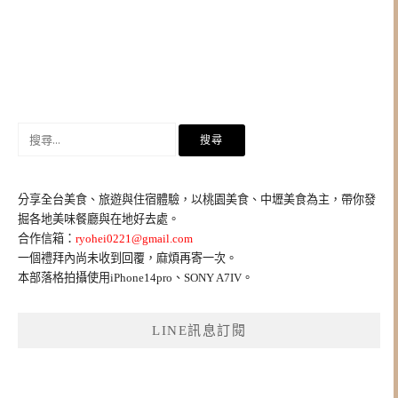
搜
尋
關
鍵
分享全台美食、旅遊與住宿體驗，以桃園美食、中壢美食為主，帶你發
字:
掘各地美味餐廳與在地好去處。
合作信箱：
ryohei0221@gmail.com
一個禮拜內尚未收到回覆，麻煩再寄一次。
本部落格拍攝使用iPhone14pro、SONY A7IV。
LINE訊息訂閱