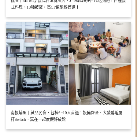
桃園｜Mr. May 義式百匯桃園店．$498起超狂百匯吃到飽！百種義
式料理、18種披薩，高CP值聚餐首選！
南投埔里｜藏品民宿．包棟6~10人首選！設備齊全、大螢幕追劇
打Switch，窩在一起度假好放鬆