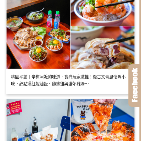
桃園平鎮｜辛梅阿嬤的味道．食尚玩家激推！復古文青風懷舊小
吃，必點爆紅蝦滷飯、隨緣雞與濃郁雞湯～