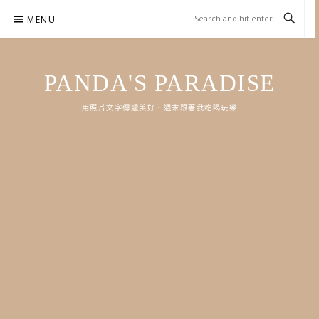
Skip
MENU
to
content
PANDA'S PARADISE
用照片文字傳遞美好．週末跟著我吃喝玩樂