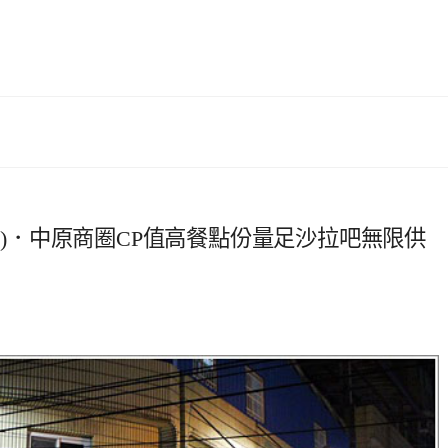
壢店)．中原商圈CP值高餐點份量足沙拉吧無限供