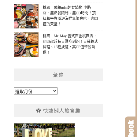
桃園｜武鶴mini輕奢鍋物-中路
店．無點餐限制、無CD時間！頂
級和牛與澎湃海鮮無限爽吃，肉肉
控的天堂！
桃園｜Mr. May 義式百匯桃園店．
$498起超狂百匯吃到飽！百種義式
料理、18種披薩，高CP值聚餐首
選！
彙整
彙
整
✿ 快速懶人旅食趣