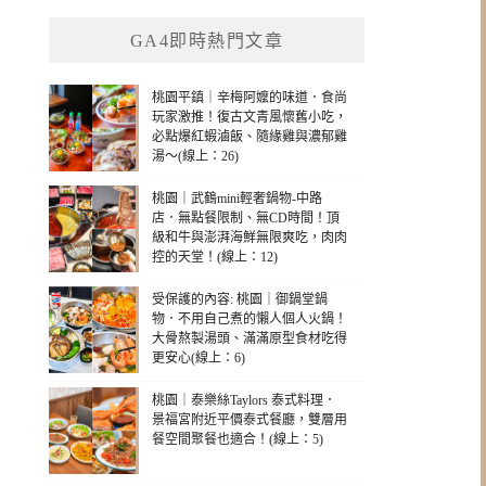
GA4即時熱門文章
桃園平鎮｜辛梅阿嬤的味道．食尚
玩家激推！復古文青風懷舊小吃，
必點爆紅蝦滷飯、隨緣雞與濃郁雞
湯～(線上：26)
桃園｜武鶴mini輕奢鍋物-中路
店．無點餐限制、無CD時間！頂
級和牛與澎湃海鮮無限爽吃，肉肉
控的天堂！(線上：12)
受保護的內容: 桃園｜御鍋堂鍋
物．不用自己煮的懶人個人火鍋！
大骨熬製湯頭、滿滿原型食材吃得
更安心(線上：6)
桃園｜泰樂絲Taylors 泰式料理．
景福宮附近平價泰式餐廳，雙層用
餐空間聚餐也適合！(線上：5)