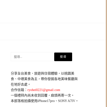
搜
尋
關
鍵
分享全台美食、旅遊與住宿體驗，以桃園美
字:
食、中壢美食為主，帶你發掘各地美味餐廳與
在地好去處。
合作信箱：
ryohei0221@gmail.com
一個禮拜內尚未收到回覆，麻煩再寄一次。
本部落格拍攝使用iPhone17pro、SONY A7IV。