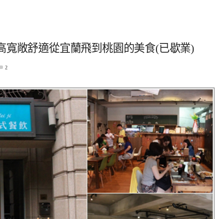
寬敞舒適從宜蘭飛到桃園的美食(已歇業)
2