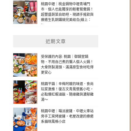
桃園中壢｜桃金鍋物中壢青埔門
市．個人也能獨享的輕奢鴛鴦鍋！
超豐盛蔬菜自助吧、現調手搖飲與
療癒生乳銅鑼燒完美結合(線上：
3)
近期文章
受保護的內容: 桃園｜御鍋堂鍋
物．不用自己煮的懶人個人火鍋！
大骨熬製湯頭、滿滿原型食材吃得
更安心
桃園平鎮｜辛梅阿嬤的味道．食尚
玩家激推！復古文青風懷舊小吃，
必點爆紅蝦滷飯、隨緣雞與濃郁雞
湯～
桃園中壢｜喵派披薩．中壢火車站
旁手工窯烤披薩，老屋改建的療癒
系貓咪風格小店