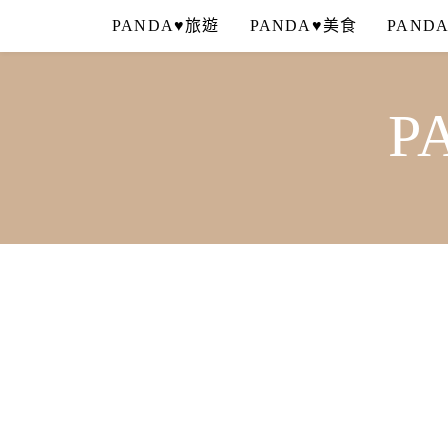
Skip
PANDA♥旅遊
PANDA♥美食
PAND
to
content
P