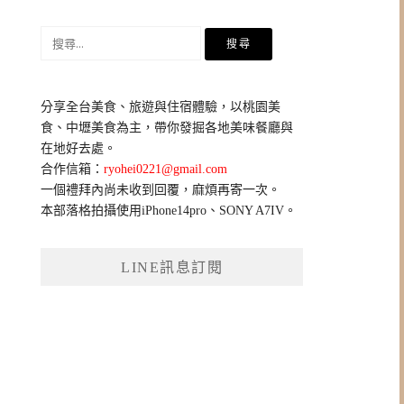
搜
尋
關
鍵
分享全台美食、旅遊與住宿體驗，以桃園美
字:
食、中壢美食為主，帶你發掘各地美味餐廳與
在地好去處。
合作信箱：
ryohei0221@gmail.com
一個禮拜內尚未收到回覆，麻煩再寄一次。
本部落格拍攝使用iPhone14pro、SONY A7IV。
LINE訊息訂閱