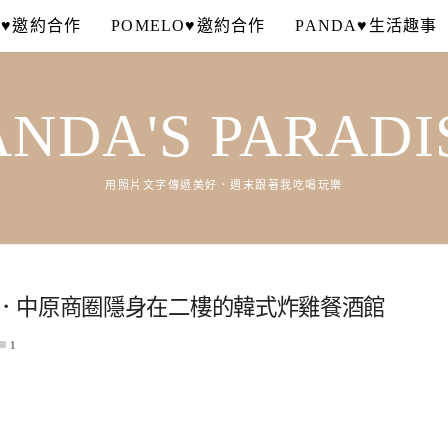
A♥邀約合作
POMELO♥邀約合作
PANDA♥生活趣事
ANDA'S PARADI
用照片文字傳遞美好．週末跟著我吃喝玩樂
istro．中原商圈隱身在二樓的韓式炸雞餐酒館
1