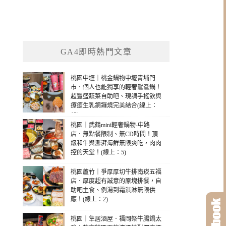
GA4即時熱門文章
桃園中壢｜桃金鍋物中壢青埔門
市．個人也能獨享的輕奢鴛鴦鍋！
超豐盛蔬菜自助吧、現調手搖飲與
療癒生乳銅鑼燒完美結合(線上：
12)
桃園｜武鶴mini輕奢鍋物-中路
店．無點餐限制、無CD時間！頂
級和牛與澎湃海鮮無限爽吃，肉肉
控的天堂！(線上：5)
桃園蘆竹｜爭厚厚切牛排南崁五福
店．厚度超有誠意的原塊排餐，自
助吧主食、例湯到霜淇淋無限供
應！(線上：2)
桃園｜隼居酒屋．福岡祭牛腸鍋太