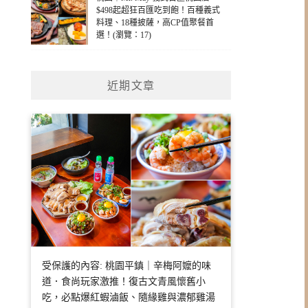
$498起超狂百匯吃到飽！百種義式
料理、18種披薩，高CP值聚餐首
選！(瀏覽：17)
近期文章
受保護的內容: 桃園平鎮｜辛梅阿嬤的味
道．食尚玩家激推！復古文青風懷舊小
吃，必點爆紅蝦滷飯、隨緣雞與濃郁雞湯