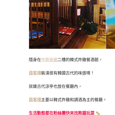
隱身在
中原商圈
二樓的韓式炸雞餐酒館，
酉客棧
裝潢很有韓國古代的味道唷！
就連古代涼亭也放在餐廳內，
酉客棧
主要以韓式炸雞和調酒為主的餐廳。
生活動態都在粉絲團快來找熊貓玩耍