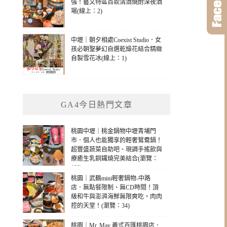
強！藝文特區百款清酒燒酎深夜酒
場(線上：2)
中壢｜朝夕相處Coexist Studio．女
孩必朝聖夢幻自選乾燥花結合精緻
自製雪花冰(線上：1)
GA4今日熱門文章
桃園中壢｜桃金鍋物中壢青埔門
市．個人也能獨享的輕奢鴛鴦鍋！
超豐盛蔬菜自助吧、現調手搖飲與
療癒生乳銅鑼燒完美結合(瀏覽：
188)
桃園｜武鶴mini輕奢鍋物-中路
店．無點餐限制、無CD時間！頂
級和牛與澎湃海鮮無限爽吃，肉肉
控的天堂！(瀏覽：34)
桃園｜Mr. May 義式百匯桃園店．