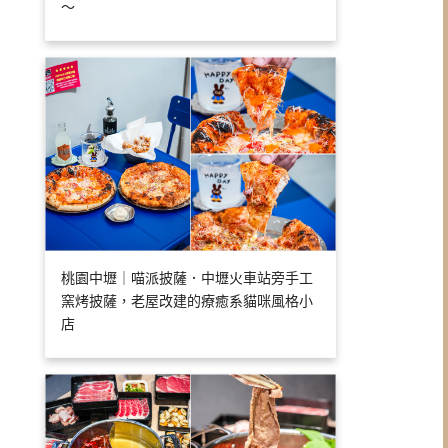
～
桃園中壢｜喵派披薩．中壢火車站旁手工
窯烤披薩，老屋改建的療癒系貓咪風格小
店