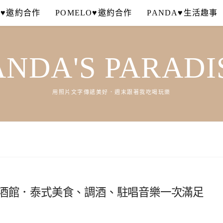
A♥邀約合作
POMELO♥邀約合作
PANDA♥生活趣事
ANDA'S PARADI
用照片文字傳遞美好．週末跟著我吃喝玩樂
istro餐酒館．泰式美食、調酒、駐唱音樂一次滿足