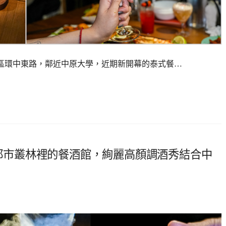
」位在桃園中壢區環中東路，鄰近中原大學，近期新開幕的泰式餐…
．隱身在都市叢林裡的餐酒館，絢麗高顏調酒秀結合中