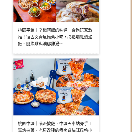
桃園平鎮｜辛梅阿嬤的味道．食尚玩家激
推！復古文青風懷舊小吃，必點爆紅蝦滷
飯、隨緣雞與濃郁雞湯～
桃園中壢｜喵派披薩．中壢火車站旁手工
窯烤披薩，老屋改建的療癒系貓咪風格小