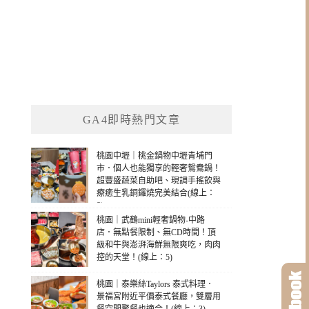
GA4即時熱門文章
桃園中壢｜桃金鍋物中壢青埔門
市．個人也能獨享的輕奢鴛鴦鍋！
超豐盛蔬菜自助吧、現調手搖飲與
療癒生乳銅鑼燒完美結合(線上：
8)
桃園｜武鶴mini輕奢鍋物-中路
店．無點餐限制、無CD時間！頂
級和牛與澎湃海鮮無限爽吃，肉肉
控的天堂！(線上：5)
桃園｜泰樂絲Taylors 泰式料理．
景福宮附近平價泰式餐廳，雙層用