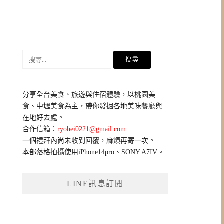
搜
尋
關
鍵
分享全台美食、旅遊與住宿體驗，以桃園美
字:
食、中壢美食為主，帶你發掘各地美味餐廳與
在地好去處。
合作信箱：
ryohei0221@gmail.com
一個禮拜內尚未收到回覆，麻煩再寄一次。
本部落格拍攝使用iPhone14pro、SONY A7IV。
LINE訊息訂閱