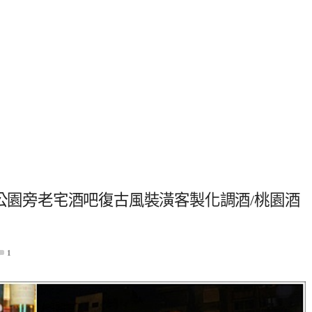
I．青溪公園旁老宅酒吧復古風裝潢客製化調酒/桃園酒
1