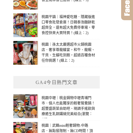
餐空間聚餐也適合！(線上：3)
桃園平鎮｜福神愛吃糖．隱藏版進
口零食批發倉庫！日韓泰泡麵餅乾
超齊全，還有超大免費停車場，零
食控快來大買特買！(線上：2)
桃園｜孫太太嚴選超市火鍋桃園
店．奢享尊龍蠔宴，和牛、龍蝦、
干貝、生蠔吃到飽，超過百種食材
任你挑選！(線上：2)
GA4今日熱門文章
桃園中壢｜桃金鍋物中壢青埔門
市．個人也能獨享的輕奢鴛鴦鍋！
超豐盛蔬菜自助吧、現調手搖飲與
療癒生乳銅鑼燒完美結合(瀏覽：
197)
桃園｜武鶴mini輕奢鍋物-中路
店．無點餐限制、無CD時間！頂