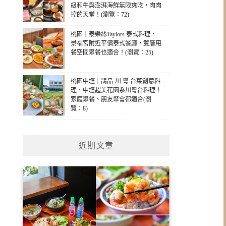
級和牛與澎湃海鮮無限爽吃，肉肉
控的天堂！(瀏覽：72)
桃園｜泰樂絲Taylors 泰式料理．
景福宮附近平價泰式餐廳，雙層用
餐空間聚餐也適合！(瀏覽：25)
桃園中壢｜鵲品-川.粵.台菜創意料
理．中壢超美花園系川粵台料理！
家庭聚餐、朋友聚會都適合(瀏
覽：8)
近期文章