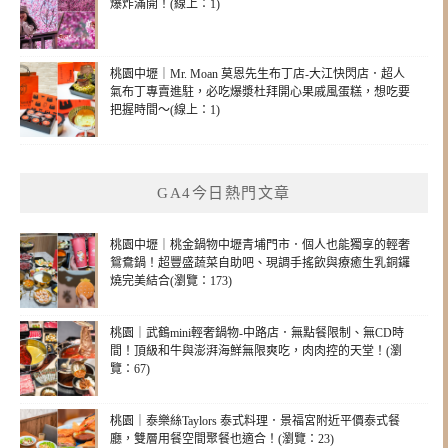
爆炸滿開！(線上：1)
桃園中壢｜Mr. Moan 莫恩先生布丁店-大江快閃店．超人
氣布丁專賣進駐，必吃爆漿杜拜開心果戚風蛋糕，想吃要
把握時間～(線上：1)
GA4今日熱門文章
桃園中壢｜桃金鍋物中壢青埔門市．個人也能獨享的輕奢
鴛鴦鍋！超豐盛蔬菜自助吧、現調手搖飲與療癒生乳銅鑼
燒完美結合(瀏覽：173)
桃園｜武鶴mini輕奢鍋物-中路店．無點餐限制、無CD時
間！頂級和牛與澎湃海鮮無限爽吃，肉肉控的天堂！(瀏
覽：67)
桃園｜泰樂絲Taylors 泰式料理．景福宮附近平價泰式餐
廳，雙層用餐空間聚餐也適合！(瀏覽：23)