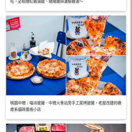
吃，必點爆紅蝦滷飯、隨緣雞與濃郁雞湯～
桃園中壢｜喵派披薩．中壢火車站旁手工窯烤披薩，老屋改建的療
癒系貓咪風格小店