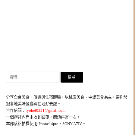
搜
尋
關
鍵
分享全台美食、旅遊與住宿體驗，以桃園美食、中壢美食為主，帶你發
字:
掘各地美味餐廳與在地好去處。
合作信箱：
ryohei0221@gmail.com
一個禮拜內尚未收到回覆，麻煩再寄一次。
本部落格拍攝使用iPhone14pro、SONY A7IV。