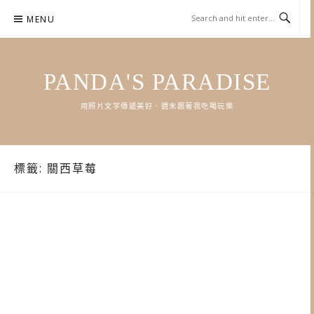
Skip
MENU
to
content
PANDA'S PARADISE
用照片文字傳遞美好．週末跟著我吃喝玩樂
標籤:
關西草莓