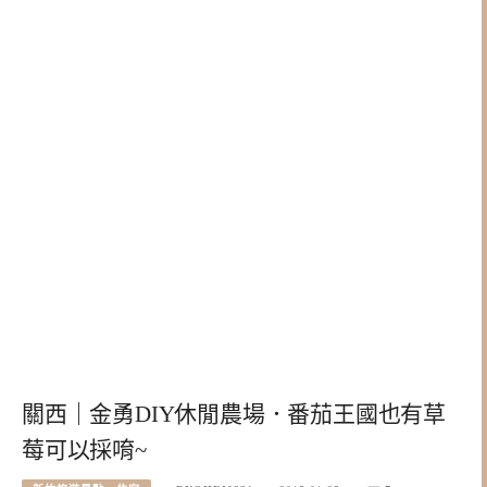
關西｜金勇DIY休閒農場．番茄王國也有草
莓可以採唷~