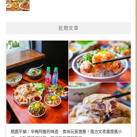
近期文章
桃園平鎮｜辛梅阿嬤的味道．食尚玩家激推！復古文青風懷舊小