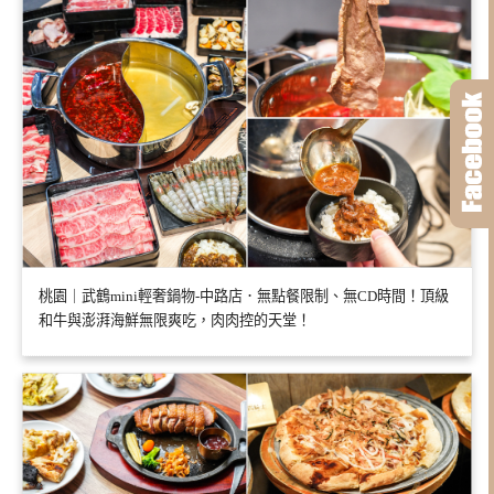
桃園｜武鶴mini輕奢鍋物-中路店．無點餐限制、無CD時間！頂級
和牛與澎湃海鮮無限爽吃，肉肉控的天堂！