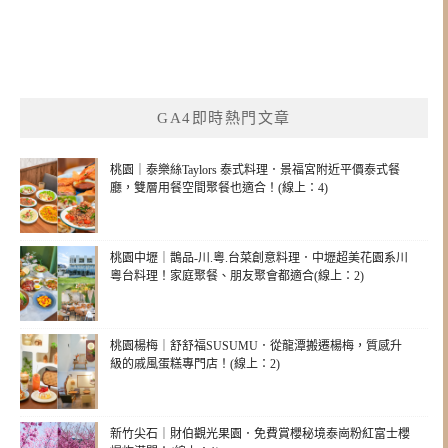
GA4即時熱門文章
桃園｜泰樂絲Taylors 泰式料理．景福宮附近平價泰式餐
廳，雙層用餐空間聚餐也適合！(線上：4)
桃園中壢｜鵲品-川.粵.台菜創意料理．中壢超美花園系川
粵台料理！家庭聚餐、朋友聚會都適合(線上：2)
桃園楊梅｜舒舒福SUSUMU．從龍潭搬遷楊梅，質感升
級的戚風蛋糕專門店！(線上：2)
新竹尖石｜財伯觀光果園．免費賞櫻秘境泰崗粉紅富士櫻