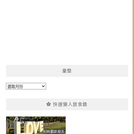
彙整
彙
整
✿ 快速懶人旅食趣