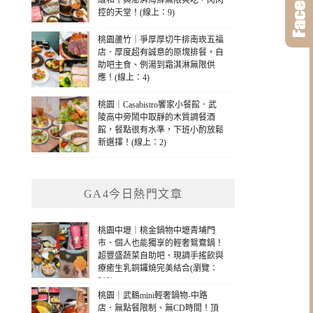
級和牛與澎湃海鮮無限爽吃，肉肉
控的天堂！(線上：9)
桃園蘆竹｜爭厚厚切牛排南崁五福
店．厚度超有誠意的原塊排餐，自
助吧主食、例湯到霜淇淋無限供
應！(線上：4)
桃園｜Casabistro饗家小餐館．武
陵高中旁鬧中取靜的木質調餐酒
館，餐點很有水準，下班小酌放鬆
新選擇！(線上：2)
GA4今日熱門文章
桃園中壢｜桃金鍋物中壢青埔門
市．個人也能獨享的輕奢鴛鴦鍋！
超豐盛蔬菜自助吧、現調手搖飲與
療癒生乳銅鑼燒完美結合(瀏覽：
210)
桃園｜武鶴mini輕奢鍋物-中路
店．無點餐限制、無CD時間！頂