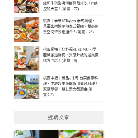
級和牛與澎湃海鮮無限爽吃，肉肉
控的天堂！(瀏覽：77)
桃園｜泰樂絲Taylors 泰式料理．
景福宮附近平價泰式餐廳，雙層用
餐空間聚餐也適合！(瀏覽：26)
桃園楊梅｜舒舒福SUSUMU．從
龍潭搬遷楊梅，質感升級的戚風蛋
糕專門店！(瀏覽：9)
桃園中壢｜鵲品-川.粵.台菜創意料
理．中壢超美花園系川粵台料理！
家庭聚餐、朋友聚會都適合(瀏
覽：8)
近期文章