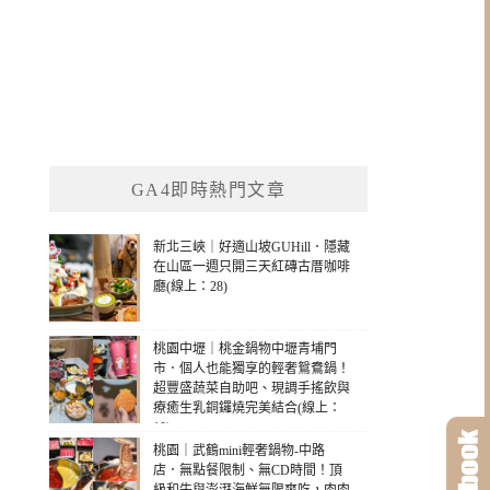
GA4即時熱門文章
新北三峽｜好適山坡GUHill．隱藏
在山區一週只開三天紅磚古厝咖啡
廳(線上：28)
桃園中壢｜桃金鍋物中壢青埔門
市．個人也能獨享的輕奢鴛鴦鍋！
超豐盛蔬菜自助吧、現調手搖飲與
療癒生乳銅鑼燒完美結合(線上：
10)
桃園｜武鶴mini輕奢鍋物-中路
店．無點餐限制、無CD時間！頂