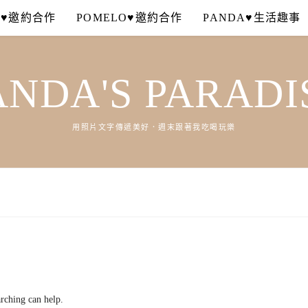
A♥邀約合作
POMELO♥邀約合作
PANDA♥生活趣事
ANDA'S PARADI
用照片文字傳遞美好．週末跟著我吃喝玩樂
arching can help.