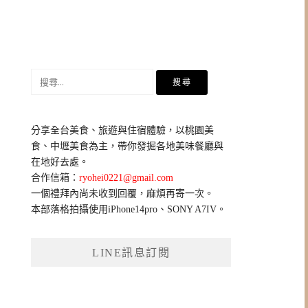
搜
尋
關
鍵
分享全台美食、旅遊與住宿體驗，以桃園美
字:
食、中壢美食為主，帶你發掘各地美味餐廳與
在地好去處。
合作信箱：
ryohei0221@gmail.com
一個禮拜內尚未收到回覆，麻煩再寄一次。
本部落格拍攝使用iPhone14pro、SONY A7IV。
LINE訊息訂閱