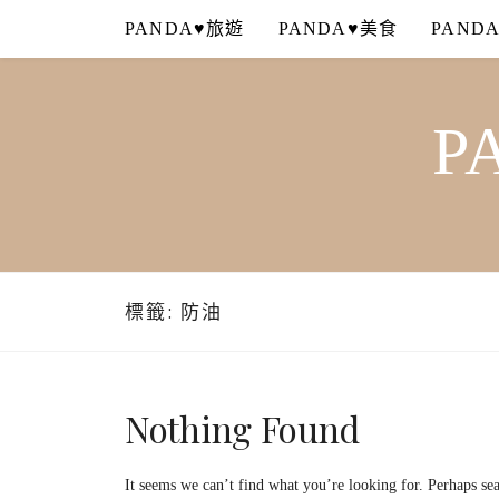
Skip
PANDA♥旅遊
PANDA♥美食
PAND
to
content
P
標籤:
防油
Nothing Found
It seems we can’t find what you’re looking for. Perhaps se