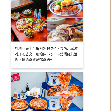
桃園平鎮｜辛梅阿嬤的味道．食尚玩家激
推！復古文青風懷舊小吃，必點爆紅蝦滷
飯、隨緣雞與濃郁雞湯～