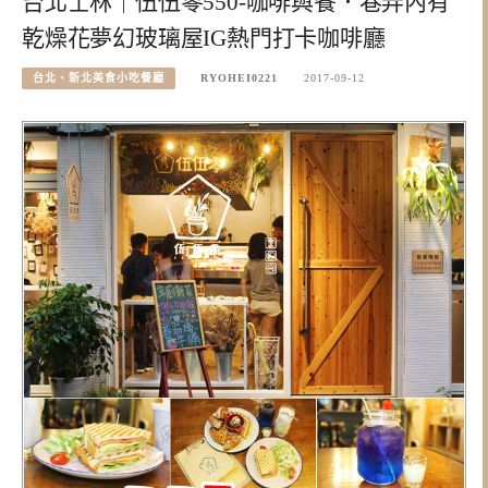
台北士林｜伍伍零550-咖啡與餐．巷弄內有
乾燥花夢幻玻璃屋IG熱門打卡咖啡廳
台北、新北美食小吃餐廳
RYOHEI0221
2017-09-12