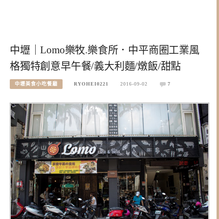
中壢｜Lomo樂牧.樂食所．中平商圈工業風
格獨特創意早午餐/義大利麵/燉飯/甜點
中壢美食小吃餐廳
RYOHEI0221
2016-09-02
7