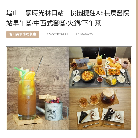
龜山｜享時光林口站．桃園捷運A8長庚醫院
站早午餐/中西式套餐/火鍋/下午茶
龜山美食小吃餐廳
RYOHEI0221
2018-08-29