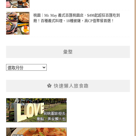
桃園｜Mr. May 義式百匯桃園店．$498起超狂百匯吃到
飽！百種義式料理、18種披薩，高CP值聚餐首選！
彙整
彙
整
✿ 快速懶人旅食趣