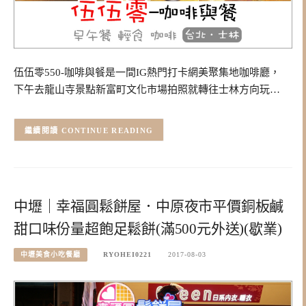
伍伍零550-咖啡與餐是一間IG熱門打卡網美聚集地咖啡廳，
下午去龍山寺景點新富町文化市場拍照就轉往士林方向玩…
CONTINUE READING
中壢｜幸福圓鬆餅屋．中原夜市平價銅板鹹
甜口味份量超飽足鬆餅(滿500元外送)(歇業)
中壢美食小吃餐廳
RYOHEI0221
2017-08-03