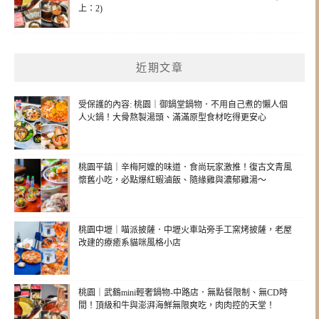
上：2)
近期文章
受保護的內容: 桃園｜御鍋堂鍋物．不用自己煮的懶人個
人火鍋！大骨熬製湯頭、滿滿原型食材吃得更安心
桃園平鎮｜辛梅阿嬤的味道．食尚玩家激推！復古文青風
懷舊小吃，必點爆紅蝦滷飯、隨緣雞與濃郁雞湯～
桃園中壢｜喵派披薩．中壢火車站旁手工窯烤披薩，老屋
改建的療癒系貓咪風格小店
桃園｜武鶴mini輕奢鍋物-中路店．無點餐限制、無CD時
間！頂級和牛與澎湃海鮮無限爽吃，肉肉控的天堂！