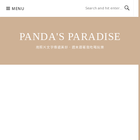
Skip
MENU
to
content
PANDA'S PARADISE
用照片文字傳遞美好．週末跟著我吃喝玩樂