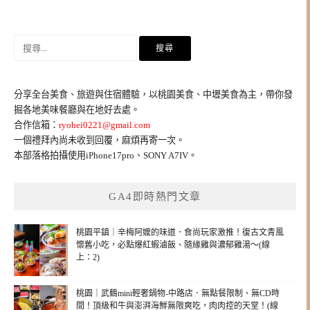
章
導
覽
搜
尋
關
鍵
分享全台美食、旅遊與住宿體驗，以桃園美食、中壢美食為主，帶你發
字:
掘各地美味餐廳與在地好去處。
合作信箱：
ryohei0221@gmail.com
一個禮拜內尚未收到回覆，麻煩再寄一次。
本部落格拍攝使用iPhone17pro、SONY A7IV。
GA4即時熱門文章
桃園平鎮｜辛梅阿嬤的味道．食尚玩家激推！復古文青風
懷舊小吃，必點爆紅蝦滷飯、隨緣雞與濃郁雞湯～(線
上：2)
桃園｜武鶴mini輕奢鍋物-中路店．無點餐限制、無CD時
間！頂級和牛與澎湃海鮮無限爽吃，肉肉控的天堂！(線