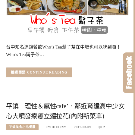
台中知名連鎖餐飲Who’s Tea鬍子茶在中壢也可以吃到囉！
Who’s Tea鬍子茶…
CONTINUE READING
平鎮｜理性＆感性cafe’．鄰近育達高中少女
心大噴發療癒立體拉花(內附新菜單)
平鎮美食小吃餐廳
RYOHEI0221
2017-03-09
2