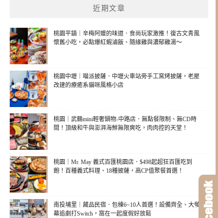
近期文章
桃園平鎮｜辛梅阿嬤的味道．食尚玩家激推！復古文青風
懷舊小吃，必點爆紅蝦滷飯、隨緣雞與濃郁雞湯～
桃園中壢｜喵派披薩．中壢火車站旁手工窯烤披薩，老屋
改建的療癒系貓咪風格小店
桃園｜武鶴mini輕奢鍋物-中路店．無點餐限制、無CD時
間！頂級和牛與澎湃海鮮無限爽吃，肉肉控的天堂！
桃園｜Mr. May 義式百匯桃園店．$498起超狂百匯吃到
飽！百種義式料理、18種披薩，高CP值聚餐首選！
南投埔里｜藏品民宿．包棟6~10人首選！設備齊全、大螢
幕追劇打Switch，窩在一起度假好放鬆