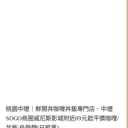
桃園中壢｜鮮開丼咖喱丼飯專門店．中壢
SOGO商圈威尼斯影城附近89元起平價咖哩/
丼飯/烏龍麵(已歇業)