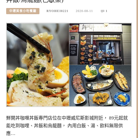
中壢美食小吃餐廳
RYOHEI0221
2020-08-11
1
鮮開丼咖喱丼飯專門店位在中壢威尼斯影城附近， 89元起就
能吃到咖哩、丼飯和烏龍麵， 內用白飯、湯、飲料無限供
應…