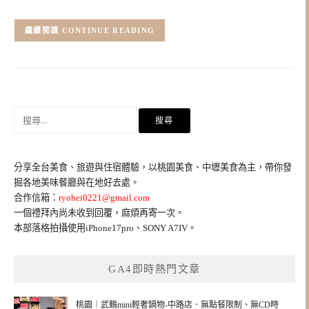
CONTINUE READING
搜
尋
關
鍵
分享全台美食、旅遊與住宿體驗，以桃園美食、中壢美食為主，帶你發
字:
掘各地美味餐廳與在地好去處。
合作信箱：
ryohei0221@gmail.com
一個禮拜內尚未收到回覆，麻煩再寄一次。
本部落格拍攝使用iPhone17pro、SONY A7IV。
GA4即時熱門文章
桃園｜武鶴mini輕奢鍋物-中路店．無點餐限制、無CD時