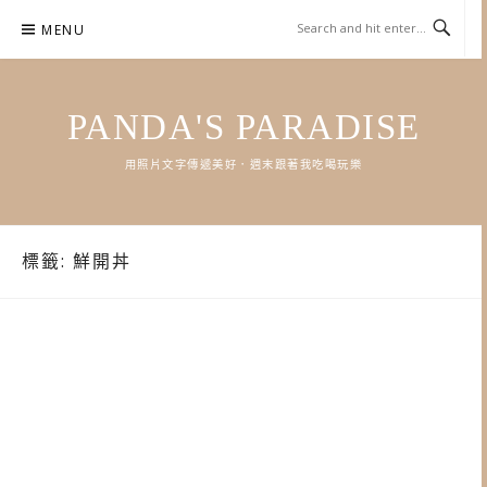
Skip
MENU
to
content
PANDA'S PARADISE
用照片文字傳遞美好．週末跟著我吃喝玩樂
標籤:
鮮開丼