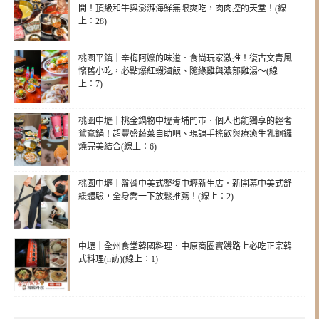
間！頂級和牛與澎湃海鮮無限爽吃，肉肉控的天堂！(線
上：28)
桃園平鎮｜辛梅阿嬤的味道．食尚玩家激推！復古文青風
懷舊小吃，必點爆紅蝦滷飯、隨緣雞與濃郁雞湯～(線
上：7)
桃園中壢｜桃金鍋物中壢青埔門市．個人也能獨享的輕奢
鴛鴦鍋！超豐盛蔬菜自助吧、現調手搖飲與療癒生乳銅鑼
燒完美結合(線上：6)
桃園中壢｜盤骨中美式整復中壢新生店．新開幕中美式舒
緩體驗，全身喬一下放鬆推薦！(線上：2)
中壢｜全州食堂韓國料理．中原商圈實踐路上必吃正宗韓
式料理(n訪)(線上：1)