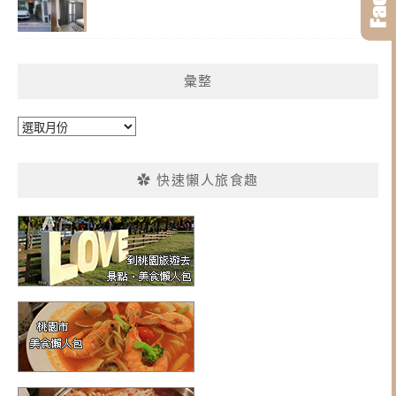
彙整
彙
整
✿ 快速懶人旅食趣