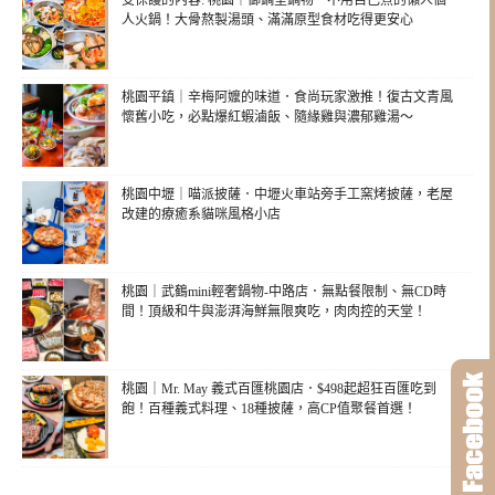
受保護的內容: 桃園｜御鍋堂鍋物．不用自己煮的懶人個
人火鍋！大骨熬製湯頭、滿滿原型食材吃得更安心
桃園平鎮｜辛梅阿嬤的味道．食尚玩家激推！復古文青風
懷舊小吃，必點爆紅蝦滷飯、隨緣雞與濃郁雞湯～
桃園中壢｜喵派披薩．中壢火車站旁手工窯烤披薩，老屋
改建的療癒系貓咪風格小店
桃園｜武鶴mini輕奢鍋物-中路店．無點餐限制、無CD時
間！頂級和牛與澎湃海鮮無限爽吃，肉肉控的天堂！
桃園｜Mr. May 義式百匯桃園店．$498起超狂百匯吃到
飽！百種義式料理、18種披薩，高CP值聚餐首選！