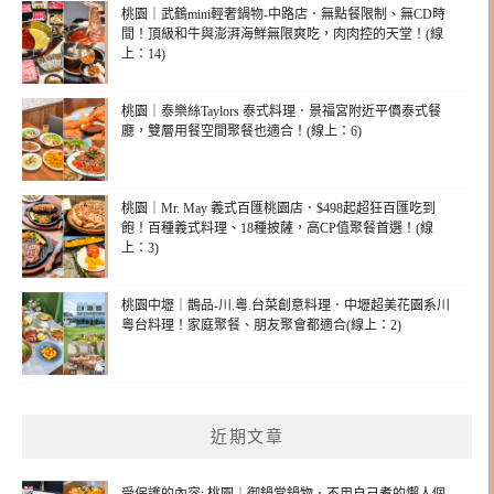
桃園｜武鶴mini輕奢鍋物-中路店．無點餐限制、無CD時
間！頂級和牛與澎湃海鮮無限爽吃，肉肉控的天堂！(線
上：14)
桃園｜泰樂絲Taylors 泰式料理．景福宮附近平價泰式餐
廳，雙層用餐空間聚餐也適合！(線上：6)
桃園｜Mr. May 義式百匯桃園店．$498起超狂百匯吃到
飽！百種義式料理、18種披薩，高CP值聚餐首選！(線
上：3)
桃園中壢｜鵲品-川.粵.台菜創意料理．中壢超美花園系川
粵台料理！家庭聚餐、朋友聚會都適合(線上：2)
近期文章