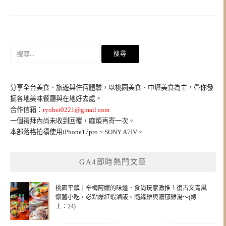
搜
尋
關
鍵
分享全台美食、旅遊與住宿體驗，以桃園美食、中壢美食為主，帶你發
字:
掘各地美味餐廳與在地好去處。
合作信箱：
ryohei0221@gmail.com
一個禮拜內尚未收到回覆，麻煩再寄一次。
本部落格拍攝使用iPhone17pro、SONY A7IV。
GA4即時熱門文章
桃園平鎮｜辛梅阿嬤的味道．食尚玩家激推！復古文青風
懷舊小吃，必點爆紅蝦滷飯、隨緣雞與濃郁雞湯～(線
上：24)