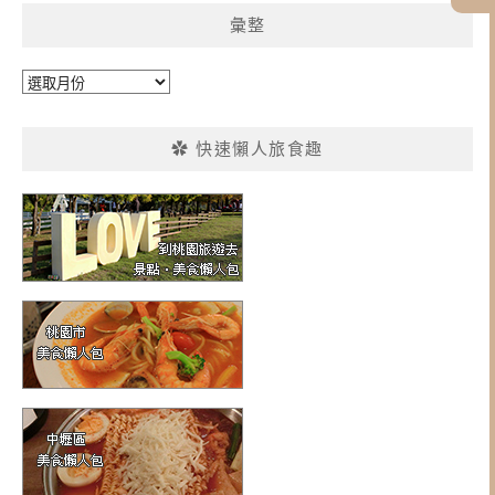
彙整
彙
整
✿ 快速懶人旅食趣