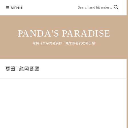
Skip
MENU
to
content
PANDA'S PARADISE
用照片文字傳遞美好．週末跟著我吃喝玩樂
標籤:
龍岡餐廳