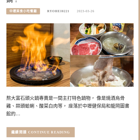
中壢美食小吃餐廳
RYOHEI0221
2023-03-26
熬大富石頭火鍋專賣是一間主打特色鍋物， 像是燒酒烏骨
雞、蒜頭蛤蜊、酸菜白肉等， 座落於中壢健保局和龍岡圖書
館的…
CONTINUE READING