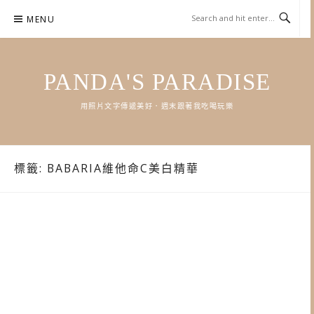
Skip
MENU
to
content
PANDA'S PARADISE
用照片文字傳遞美好．週末跟著我吃喝玩樂
標籤:
BABARIA維他命C美白精華