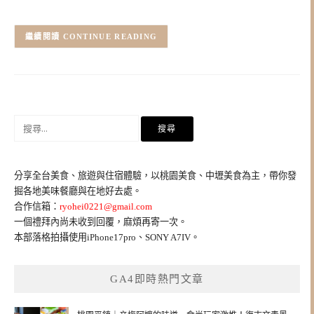
CONTINUE READING
搜
尋
關
鍵
分享全台美食、旅遊與住宿體驗，以桃園美食、中壢美食為主，帶你發
字:
掘各地美味餐廳與在地好去處。
合作信箱：
ryohei0221@gmail.com
一個禮拜內尚未收到回覆，麻煩再寄一次。
本部落格拍攝使用iPhone17pro、SONY A7IV。
GA4即時熱門文章