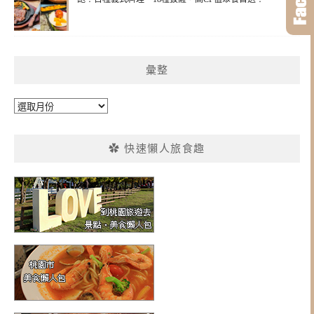
彙整
彙
整
✿ 快速懶人旅食趣