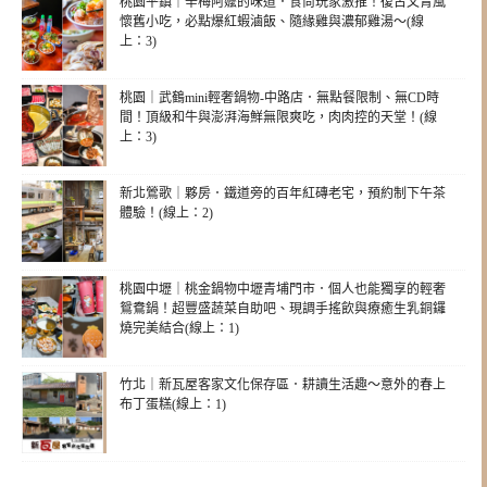
桃園平鎮｜辛梅阿嬤的味道．食尚玩家激推！復古文青風
懷舊小吃，必點爆紅蝦滷飯、隨緣雞與濃郁雞湯～(線
上：3)
桃園｜武鶴mini輕奢鍋物-中路店．無點餐限制、無CD時
間！頂級和牛與澎湃海鮮無限爽吃，肉肉控的天堂！(線
上：3)
新北鶯歌｜夥房．鐵道旁的百年紅磚老宅，預約制下午茶
體驗！(線上：2)
桃園中壢｜桃金鍋物中壢青埔門市．個人也能獨享的輕奢
鴛鴦鍋！超豐盛蔬菜自助吧、現調手搖飲與療癒生乳銅鑼
燒完美結合(線上：1)
竹北｜新瓦屋客家文化保存區．耕讀生活趣～意外的春上
布丁蛋糕(線上：1)