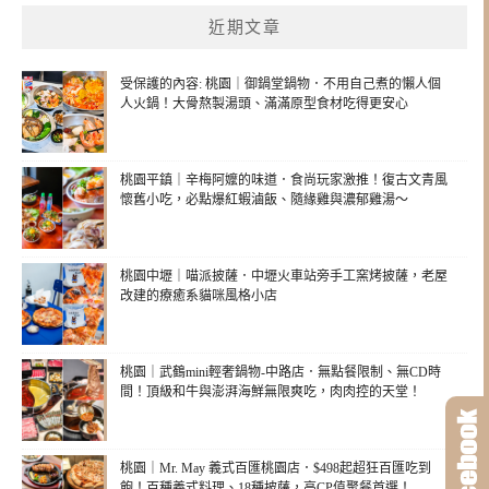
近期文章
受保護的內容: 桃園｜御鍋堂鍋物．不用自己煮的懶人個
人火鍋！大骨熬製湯頭、滿滿原型食材吃得更安心
桃園平鎮｜辛梅阿嬤的味道．食尚玩家激推！復古文青風
懷舊小吃，必點爆紅蝦滷飯、隨緣雞與濃郁雞湯～
桃園中壢｜喵派披薩．中壢火車站旁手工窯烤披薩，老屋
改建的療癒系貓咪風格小店
桃園｜武鶴mini輕奢鍋物-中路店．無點餐限制、無CD時
間！頂級和牛與澎湃海鮮無限爽吃，肉肉控的天堂！
桃園｜Mr. May 義式百匯桃園店．$498起超狂百匯吃到
飽！百種義式料理、18種披薩，高CP值聚餐首選！