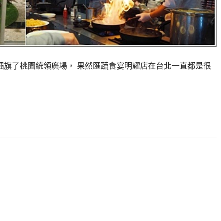
二間插旗了桃園統領廣場， 果然匯蔬食宴明耀店在台北一直都是很