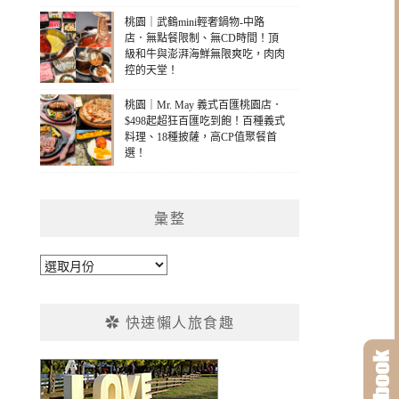
桃園｜武鶴mini輕奢鍋物-中路
店．無點餐限制、無CD時間！頂
級和牛與澎湃海鮮無限爽吃，肉肉
控的天堂！
桃園｜Mr. May 義式百匯桃園店．
$498起超狂百匯吃到飽！百種義式
料理、18種披薩，高CP值聚餐首
選！
彙整
彙
整
✿ 快速懶人旅食趣