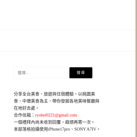
搜
尋
關
鍵
分享全台美食、旅遊與住宿體驗，以桃園美
字:
食、中壢美食為主，帶你發掘各地美味餐廳與
在地好去處。
合作信箱：
ryohei0221@gmail.com
一個禮拜內尚未收到回覆，麻煩再寄一次。
本部落格拍攝使用iPhone17pro、SONY A7IV。