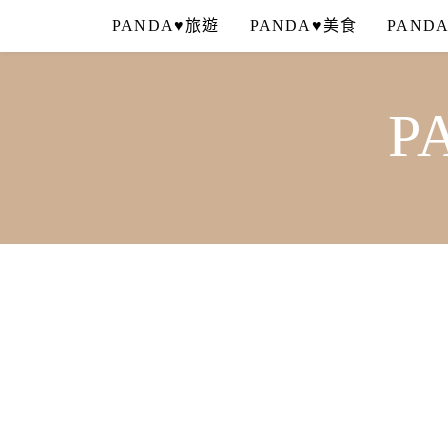
Skip
PANDA♥旅遊
PANDA♥美食
PAND
to
content
P