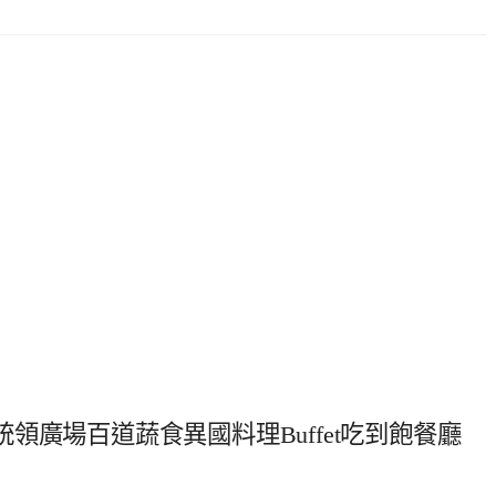
領廣場百道蔬食異國料理Buffet吃到飽餐廳