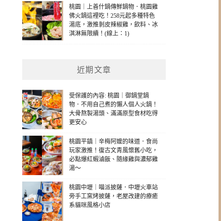
桃園｜上善什鍋傳鮮鍋物．桃園雞
佛火鍋這裡吃！258元起多種特色
湯底，激推剝皮辣椒雞，飲料、冰
淇淋無限續！(線上：1)
近期文章
受保護的內容: 桃園｜御鍋堂鍋
物．不用自己煮的懶人個人火鍋！
大骨熬製湯頭、滿滿原型食材吃得
更安心
桃園平鎮｜辛梅阿嬤的味道．食尚
玩家激推！復古文青風懷舊小吃，
必點爆紅蝦滷飯、隨緣雞與濃郁雞
湯～
桃園中壢｜喵派披薩．中壢火車站
旁手工窯烤披薩，老屋改建的療癒
系貓咪風格小店