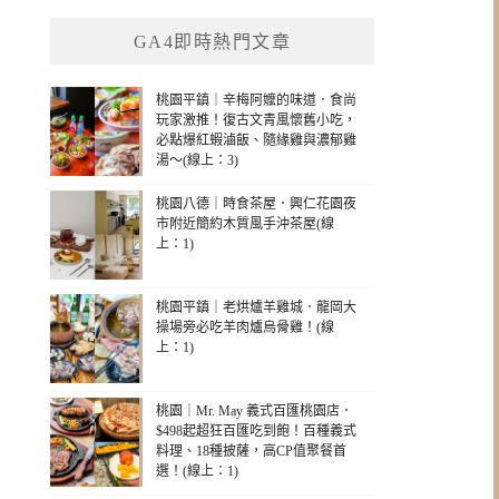
GA4即時熱門文章
桃園平鎮｜辛梅阿嬤的味道．食尚
玩家激推！復古文青風懷舊小吃，
必點爆紅蝦滷飯、隨緣雞與濃郁雞
湯～(線上：3)
桃園八德｜時食茶屋．興仁花園夜
市附近簡約木質風手沖茶屋(線
上：1)
桃園平鎮｜老烘爐羊雞城．龍岡大
操場旁必吃羊肉爐烏骨雞！(線
上：1)
桃園｜Mr. May 義式百匯桃園店．
$498起超狂百匯吃到飽！百種義式
料理、18種披薩，高CP值聚餐首
選！(線上：1)