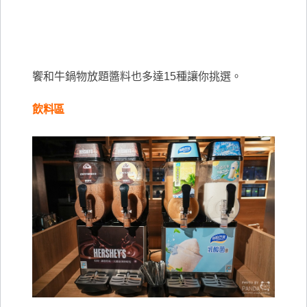
饗和牛鍋物放題醬料也多達15種讓你挑選。
飲料區