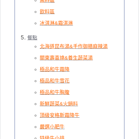
醬料區
飲料區
冰淇淋&霜淇淋
餐點
北海道昆布湯&手作御膳麻辣湯
關東壽喜燒&養生蔬菜湯
極品和牛霜降
極品和牛雪花
極品和牛胸腹
新鮮蔬菜&火鍋料
頂級安格斯霜降牛
嚴選小肥牛
特級牛小排