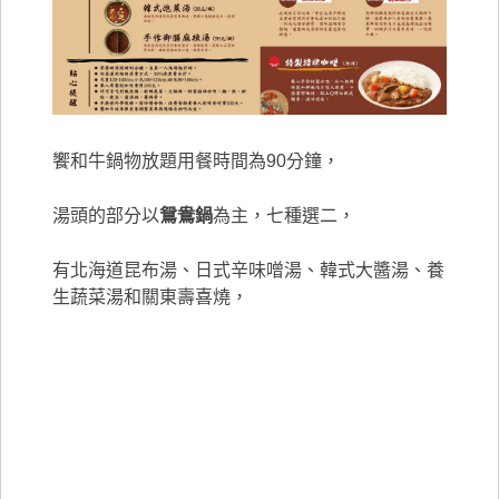
饗和牛鍋物放題用餐時間為90分鐘，
湯頭的部分以
鴛鴦鍋
為主，七種選二，
有北海道昆布湯、日式辛味噌湯、韓式大醬湯、養
生蔬菜湯和關東壽喜燒，