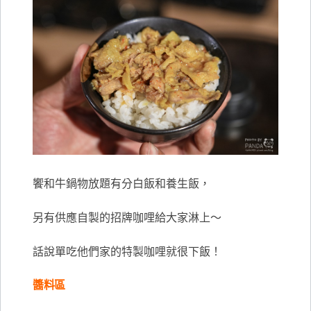
饗和牛鍋物放題有分白飯和養生飯，
另有供應自製的招牌咖哩給大家淋上～
話說單吃他們家的特製咖哩就很下飯！
醬料區