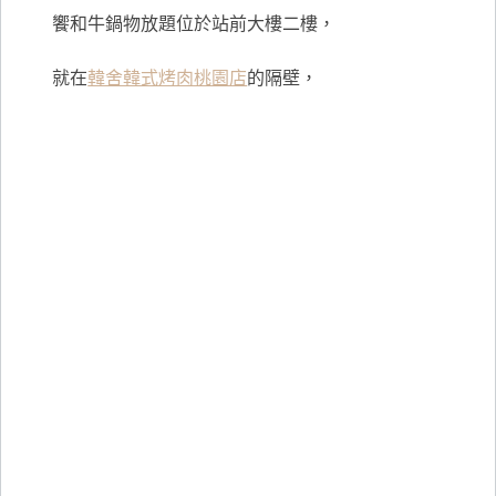
饗和牛鍋物放題位於站前大樓二樓，
就在
韓舍韓式烤肉桃園店
的隔壁，