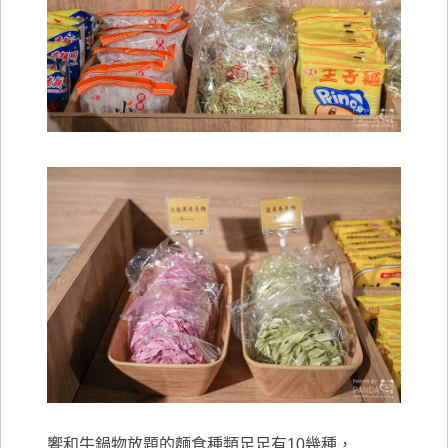
饗和牛鍋物放題的麵食種類足足有10幾種，