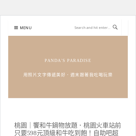
Skip
MENU
to
content
PANDA'S PARADISE
用照片文字傳遞美好．週末跟著我吃喝玩樂
桃園｜饗和牛鍋物放題．桃園火車站前
只要598元頂級和牛吃到飽！自助吧超