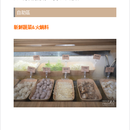
自助區
新鮮蔬菜&火鍋料