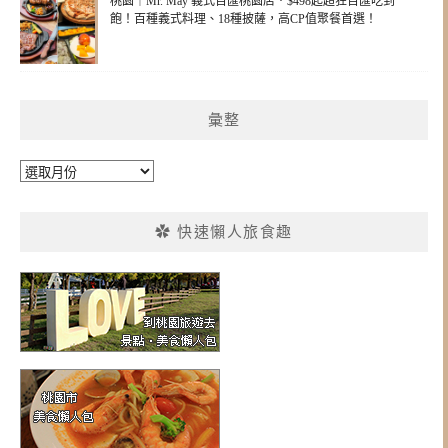
桃園｜Mr. May 義式百匯桃園店．$498起超狂百匯吃到
飽！百種義式料理、18種披薩，高CP值聚餐首選！
彙整
彙
整
✿ 快速懶人旅食趣