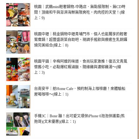
桃園｜武鶴mini輕奢鍋物-中路店．無點餐限制、無CD時
間！頂級和牛與澎湃海鮮無限爽吃，肉肉控的天堂！(線
上：9)
桃園中壢｜桃金鍋物中壢青埔門市．個人也能獨享的輕奢
鴛鴦鍋！超豐盛蔬菜自助吧、現調手搖飲與療癒生乳銅鑼
燒完美結合(線上：8)
桃園平鎮｜辛梅阿嬤的味道．食尚玩家激推！復古文青風
懷舊小吃，必點爆紅蝦滷飯、隨緣雞與濃郁雞湯～(線
上：3)
台南安平｜舫Home Cafe．預約制海上咖啡廳！來體驗船
屋喝咖啡～(線上：1)
手機3C｜Bone 蹦！出可愛又環保iPhone 6泡泡保護套(熊
抱哥)(文末優惠)(線上：1)