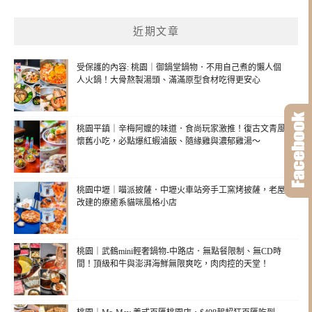
近期文章
受保護的內容: 桃園｜御鍋堂鍋物．不用自己煮的懶人個
人火鍋！大骨熬製湯頭、滿滿原型食材吃得更安心
桃園平鎮｜辛梅阿嬤的味道．食尚玩家激推！復古文青風
懷舊小吃，必點爆紅蝦滷飯、隨緣雞與濃郁雞湯～
桃園中壢｜喵派披薩．中壢火車站旁手工窯烤披薩，老屋
改建的療癒系貓咪風格小店
桃園｜武鶴mini輕奢鍋物-中路店．無點餐限制、無CD時
間！頂級和牛與澎湃海鮮無限爽吃，肉肉控的天堂！