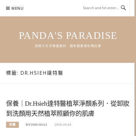
Skip
MENU
to
content
PANDA'S PARADISE
用照片文字傳遞美好．週末跟著我吃喝玩樂
標籤:
DR.HSIEH達特醫
保養｜Dr.Hsieh達特醫植萃淨顏系列．從卸妝
到洗顏用天然植萃照顧你的肌膚
保養
RYOHEI0221
2019-10-01