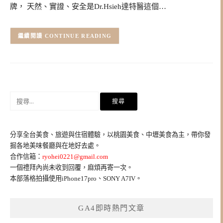
牌， 天然、實證、安全是Dr.Hsieh達特醫這個…
CONTINUE READING
搜
尋
關
鍵
分享全台美食、旅遊與住宿體驗，以桃園美食、中壢美食為主，帶你發
字:
掘各地美味餐廳與在地好去處。
合作信箱：
ryohei0221@gmail.com
一個禮拜內尚未收到回覆，麻煩再寄一次。
本部落格拍攝使用iPhone17pro、SONY A7IV。
GA4即時熱門文章