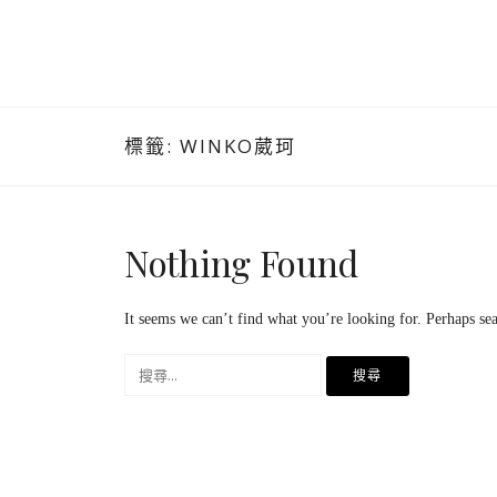
標籤:
WINKO葳珂
Nothing Found
It seems we can’t find what you’re looking for. Perhaps se
搜
尋
關
鍵
字: