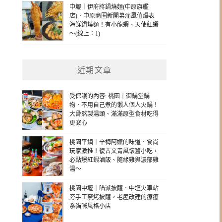
中壢｜伊府將鍋燒麵(中原旗艦
店)．中原商圈新開幕痛風值爆表
海鮮鍋燒麵！有小龍蝦、天使紅蝦
～(線上：1)
近期文章
受保護的內容: 桃園｜御鍋堂鍋
物．不用自己煮的懶人個人火鍋！
大骨熬製湯頭、滿滿原型食材吃得
更安心
桃園平鎮｜辛梅阿嬤的味道．食尚
玩家激推！復古文青風懷舊小吃，
必點爆紅蝦滷飯、隨緣雞與濃郁雞
湯～
桃園中壢｜喵派披薩．中壢火車站
旁手工窯烤披薩，老屋改建的療癒
系貓咪風格小店