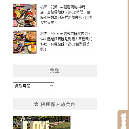
桃園｜武鶴mini輕奢鍋物-中路
店．無點餐限制、無CD時間！頂
級和牛與澎湃海鮮無限爽吃，肉肉
控的天堂！
桃園｜Mr. May 義式百匯桃園店．
$498起超狂百匯吃到飽！百種義式
料理、18種披薩，高CP值聚餐首
選！
彙整
彙
整
✿ 快速懶人旅食趣