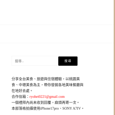
搜
尋
關
鍵
分享全台美食、旅遊與住宿體驗，以桃園美
字:
食、中壢美食為主，帶你發掘各地美味餐廳與
在地好去處。
合作信箱：
ryohei0221@gmail.com
一個禮拜內尚未收到回覆，麻煩再寄一次。
本部落格拍攝使用iPhone17pro、SONY A7IV。