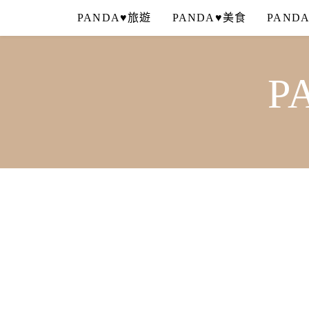
Skip
PANDA♥旅遊
PANDA♥美食
PAND
to
content
P