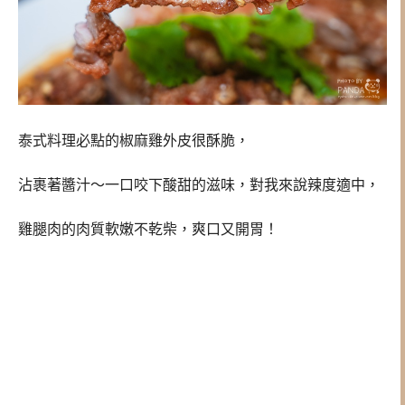
泰式料理必點的椒麻雞外皮很酥脆，
沾裹著醬汁～一口咬下酸甜的滋味，對我來說辣度適中，
雞腿肉的肉質軟嫩不乾柴，爽口又開胃！