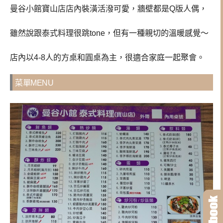
曼谷小館寶山店店內裝潢活潑可愛，牆壁都是Q版人偶，
雖然說跟泰式料理很跳tone，但有一種親切的溫暖感覺～
店內以4-8人的方桌和圓桌為主，很適合家庭一起聚會。
菜單MENU