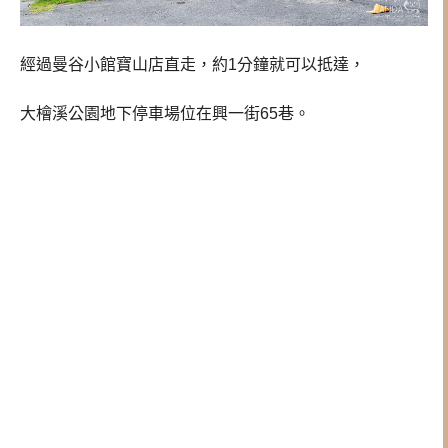
經過曼谷小館寶山店直走，約1分鐘就可以抵達，
大檜溪公園地下停車場位在興一街65巷。