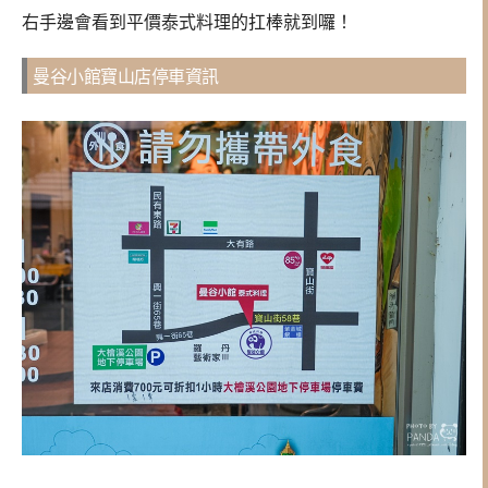
右手邊會看到平價泰式料理的扛棒就到囉！
曼谷小館寶山店停車資訊