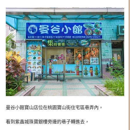
曼谷小館寶山店位在桃園寶山街住宅區巷弄內，
看到紫鑫城珠寶銀樓旁邊的巷子轉進去，