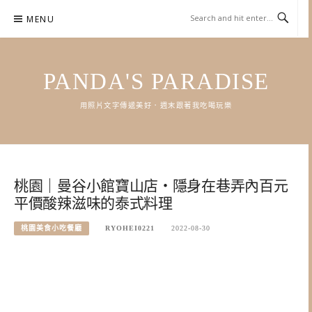
Skip
MENU
to
content
PANDA'S PARADISE
用照片文字傳遞美好．週末跟著我吃喝玩樂
桃園｜曼谷小館寶山店・隱身在巷弄內百元
平價酸辣滋味的泰式料理
桃園美食小吃餐廳
RYOHEI0221
2022-08-30