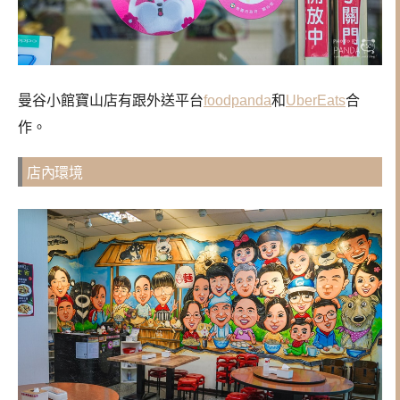
曼谷小館寶山店有跟外送平台
foodpanda
和
UberEats
合
作。
店內環境