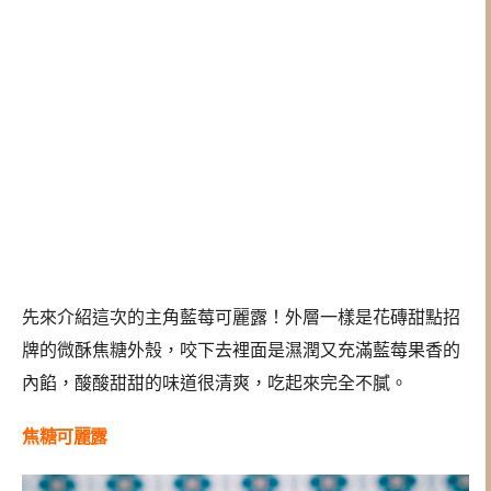
先來介紹這次的主角藍莓可麗露！外層一樣是花磚甜點招
牌的微酥焦糖外殼，咬下去裡面是濕潤又充滿藍莓果香的
內餡，酸酸甜甜的味道很清爽，吃起來完全不膩。
焦糖可麗露