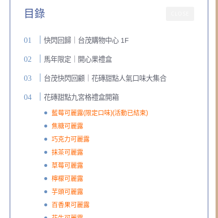
目錄
CLOSE
快閃回歸｜台茂購物中心 1F
馬年限定｜開心果禮盒
台茂快閃回顧｜花磚甜點人氣口味大集合
花磚甜點九宮格禮盒開箱
藍莓可麗露(限定口味)(活動已結束)
焦糖可麗露
巧克力可麗露
抹茶可麗露
草莓可麗露
檸檬可麗露
芋頭可麗露
百香果可麗露
花生可麗露