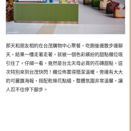
那天和朋友相約在台茂購物中心聚餐，吃飽後邊散步邊聊
天，結果一樓走著走著，就被一個色彩繽紛的甜點櫃位吸
引住了。仔細一看，竟然是台北天母必買的花磚甜點，這
次特別來到台茂快閃！櫃位佈置得簡潔溫暖，旁邊有大大
的可麗露海報，搭配乾燥花點綴，整體氛圍非常溫馨，讓
人忍不住停下腳步。