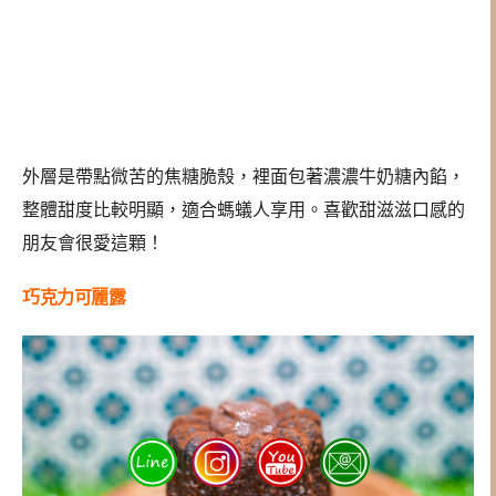
外層是帶點微苦的焦糖脆殼，裡面包著濃濃牛奶糖內餡，
整體甜度比較明顯，適合螞蟻人享用。喜歡甜滋滋口感的
朋友會很愛這顆！
巧克力可麗露