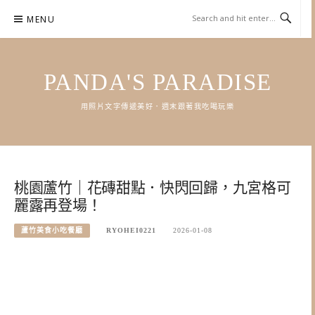
Skip
MENU
to
content
PANDA'S PARADISE
用照片文字傳遞美好．週末跟著我吃喝玩樂
桃園蘆竹｜花磚甜點．快閃回歸，九宮格可
麗露再登場！
蘆竹美食小吃餐廳
RYOHEI0221
2026-01-08