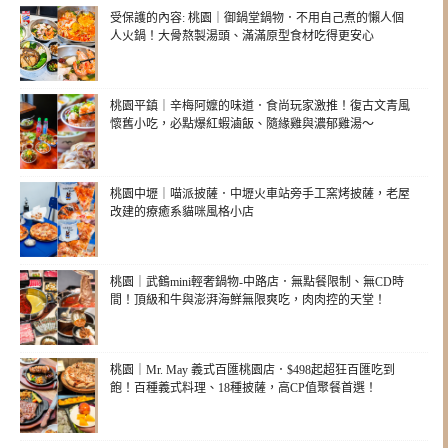
受保護的內容: 桃園｜御鍋堂鍋物．不用自己煮的懶人個
人火鍋！大骨熬製湯頭、滿滿原型食材吃得更安心
桃園平鎮｜辛梅阿嬤的味道．食尚玩家激推！復古文青風
懷舊小吃，必點爆紅蝦滷飯、隨緣雞與濃郁雞湯～
桃園中壢｜喵派披薩．中壢火車站旁手工窯烤披薩，老屋
改建的療癒系貓咪風格小店
桃園｜武鶴mini輕奢鍋物-中路店．無點餐限制、無CD時
間！頂級和牛與澎湃海鮮無限爽吃，肉肉控的天堂！
桃園｜Mr. May 義式百匯桃園店．$498起超狂百匯吃到
飽！百種義式料理、18種披薩，高CP值聚餐首選！