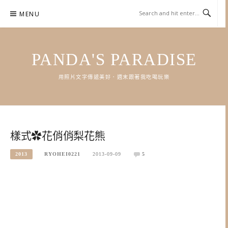
Skip
MENU
to
content
PANDA'S PARADISE
用照片文字傳遞美好．週末跟著我吃喝玩樂
樣式✿花俏俏梨花熊
2013
RYOHEI0221
2013-09-09
5