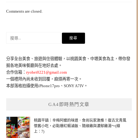
Comments are closed.
搜
尋
關
鍵
分享全台美食、旅遊與住宿體驗，以桃園美食、中壢美食為主，帶你發
字:
掘各地美味餐廳與在地好去處。
合作信箱：
ryohei0221@gmail.com
一個禮拜內尚未收到回覆，麻煩再寄一次。
本部落格拍攝使用iPhone17pro、SONY A7IV。
GA4即時熱門文章
桃園平鎮｜辛梅阿嬤的味道．食尚玩家激推！復古文青風
懷舊小吃，必點爆紅蝦滷飯、隨緣雞與濃郁雞湯～(線
上：7)