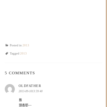
Posted in
2013
Tagged
2013
5 COMMENTS
表
OLDFATHER
示:
2013-09-1013:59:40
推
頭香耶~~