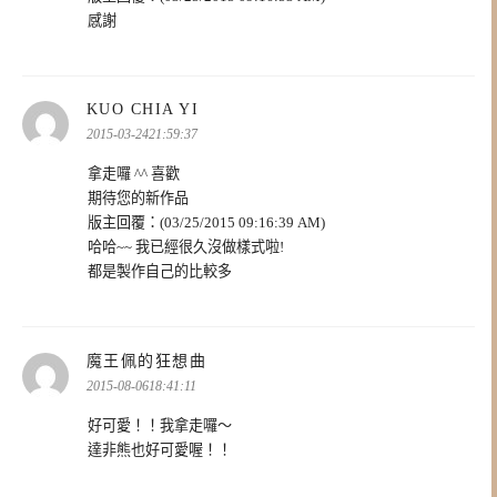
感謝
表
KUO CHIA YI
示:
2015-03-2421:59:37
拿走囉 ^^ 喜歡
期待您的新作品
版主回覆：(03/25/2015 09:16:39 AM)
哈哈~~ 我已經很久沒做樣式啦!
都是製作自己的比較多
表
魔王佩的狂想曲
示:
2015-08-0618:41:11
好可愛！！我拿走囉～
達非熊也好可愛喔！！