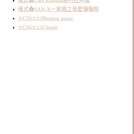
樣式✿Cath Kidston鄉村花卉風
樣式✿SAN-X一家親之我愛懶懶熊
✫CSS✫☇☇Beating music
✫CSS✫☇☇Clouds