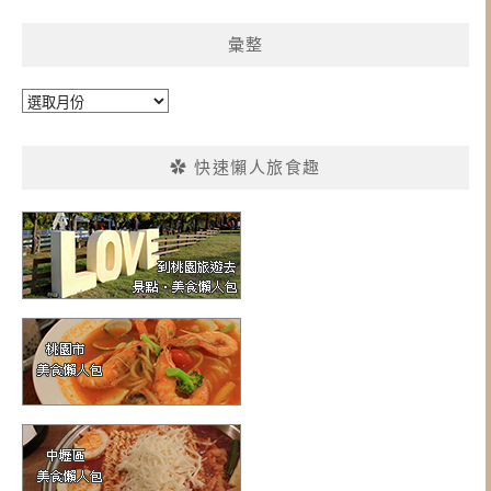
彙整
彙
整
✿ 快速懶人旅食趣