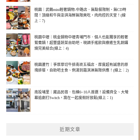
桃園｜武鶴mini輕奢鍋物-中路店．無點餐限制、無CD時
間！頂級和牛與澎湃海鮮無限爽吃，肉肉控的天堂！(線
上：7)
桃園中壢｜桃金鍋物中壢青埔門市．個人也能獨享的輕奢
鴛鴦鍋！超豐盛蔬菜自助吧、現調手搖飲與療癒生乳銅鑼
燒完美結合(線上：4)
桃園蘆竹｜爭厚厚切牛排南崁五福店．厚度超有誠意的原
塊排餐，自助吧主食、例湯到霜淇淋無限供應！(線上：2)
南投埔里｜藏品民宿．包棟6~10人首選！設備齊全、大螢
幕追劇打Switch，窩在一起度假好放鬆(線上：1)
近期文章