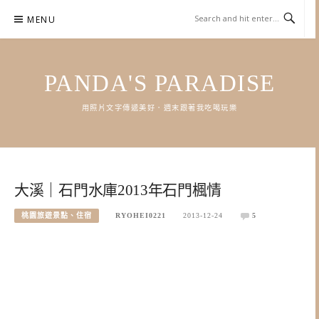
Skip
MENU
to
content
PANDA'S PARADISE
用照片文字傳遞美好．週末跟著我吃喝玩樂
大溪｜石門水庫2013年石門楓情
桃園旅遊景點、住宿
RYOHEI0221
2013-12-24
5