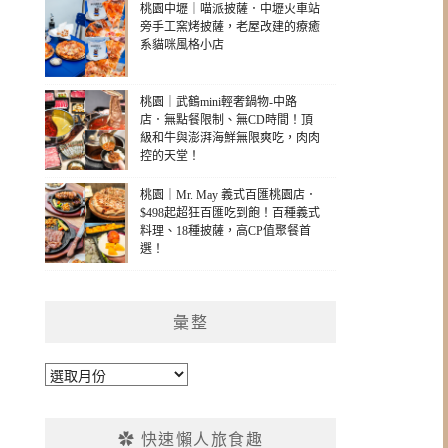
桃園中壢｜喵派披薩．中壢火車站
旁手工窯烤披薩，老屋改建的療癒
系貓咪風格小店
桃園｜武鶴mini輕奢鍋物-中路
店．無點餐限制、無CD時間！頂
級和牛與澎湃海鮮無限爽吃，肉肉
控的天堂！
桃園｜Mr. May 義式百匯桃園店．
$498起超狂百匯吃到飽！百種義式
料理、18種披薩，高CP值聚餐首
選！
彙整
彙
整
✿ 快速懶人旅食趣