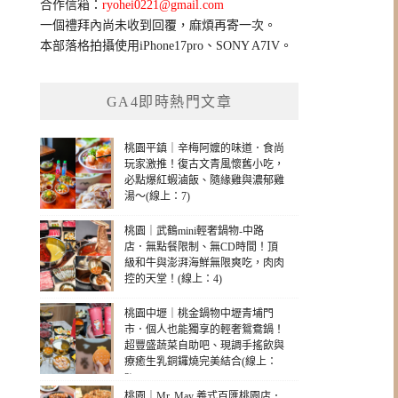
合作信箱：
ryohei0221@gmail.com
一個禮拜內尚未收到回覆，麻煩再寄一次。
本部落格拍攝使用iPhone17pro、SONY A7IV。
GA4即時熱門文章
桃園平鎮｜辛梅阿嬤的味道．食尚
玩家激推！復古文青風懷舊小吃，
必點爆紅蝦滷飯、隨緣雞與濃郁雞
湯～(線上：7)
桃園｜武鶴mini輕奢鍋物-中路
店．無點餐限制、無CD時間！頂
級和牛與澎湃海鮮無限爽吃，肉肉
控的天堂！(線上：4)
桃園中壢｜桃金鍋物中壢青埔門
市．個人也能獨享的輕奢鴛鴦鍋！
超豐盛蔬菜自助吧、現調手搖飲與
療癒生乳銅鑼燒完美結合(線上：
3)
桃園｜Mr. May 義式百匯桃園店．