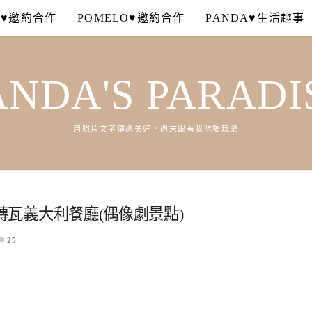
A♥邀約合作
POMELO♥邀約合作
PANDA♥生活趣事
ANDA'S PARADI
用照片文字傳遞美好．週末跟著我吃喝玩樂
a紅磚瓦義大利餐廳(偶像劇景點)
25