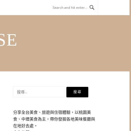
SE
搜
尋
關
鍵
分享全台美食、旅遊與住宿體驗，以桃園美
字:
食、中壢美食為主，帶你發掘各地美味餐廳與
在地好去處。