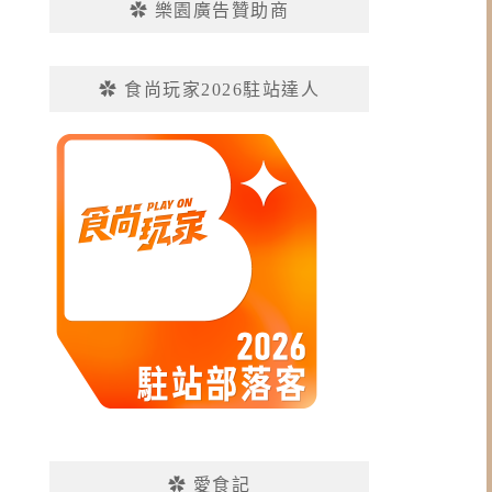
✿ 樂園廣告贊助商
✿ 食尚玩家2026駐站達人
✿ 愛食記