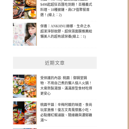
$498起超狂百匯吃到飽！百種義式
料理、18種披薩，高CP值聚餐首
選！(線上：2)
保養｜ANKHNU赫娜．生命之水
超潔淨卸妝膠、超保濕面膜推薦給
懶美人的超有感保養(線上：1)
近期文章
受保護的內容: 桃園｜御鍋堂鍋
物．不用自己煮的懶人個人火鍋！
大骨熬製湯頭、滿滿原型食材吃得
更安心
桃園平鎮｜辛梅阿嬤的味道．食尚
玩家激推！復古文青風懷舊小吃，
必點爆紅蝦滷飯、隨緣雞與濃郁雞
湯～