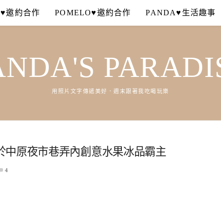
A♥邀約合作
POMELO♥邀約合作
PANDA♥生活趣事
ANDA'S PARADI
用照片文字傳遞美好．週末跟著我吃喝玩樂
於中原夜市巷弄內創意水果冰品霸主
4