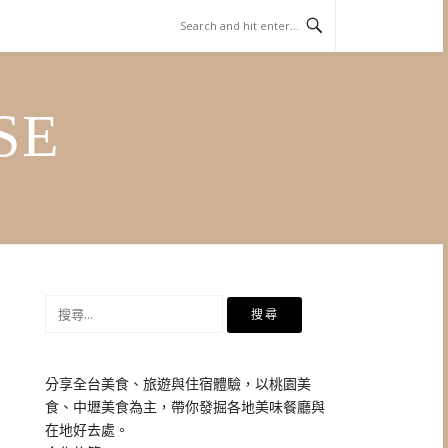
SE
搜
尋
關
鍵
分享全台美食、旅遊與住宿體驗，以桃園美
字:
食、中壢美食為主，帶你發掘各地美味餐廳與
在地好去處。