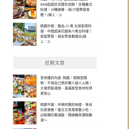
$498起超狂百匯吃到飽！百種義式
料理、18種披薩，高CP值聚餐首
選！(線上：3)
桃園中壢｜鵲品-川.粵.台菜創意料
理．中壢超美花園系川粵台料理！
家庭聚餐、朋友聚會都適合(線
上：2)
近期文章
受保護的內容: 桃園｜御鍋堂鍋
物．不用自己煮的懶人個人火鍋！
大骨熬製湯頭、滿滿原型食材吃得
更安心
桃園平鎮｜辛梅阿嬤的味道．食尚
玩家激推！復古文青風懷舊小吃，
必點爆紅蝦滷飯、隨緣雞與濃郁雞
湯～