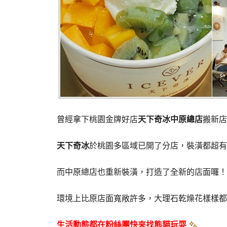
曾經拿下桃園金牌好店
天下奇冰中原總店
搬新店
天下奇冰
於桃園多區域已開了分店，裝潢都超有
而中原總店也重新裝潢，打造了全新的店面囉！
環境上比原店面寬敞許多，大理石乾燥花樣樣都
生活動態都在粉絲團快來找熊貓玩耍