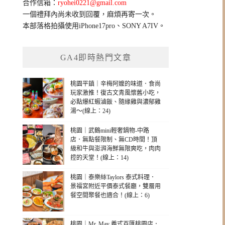
合作信箱：
ryohei0221@gmail.com
一個禮拜內尚未收到回覆，麻煩再寄一次。
本部落格拍攝使用iPhone17pro、SONY A7IV。
GA4即時熱門文章
桃園平鎮｜辛梅阿嬤的味道．食尚
玩家激推！復古文青風懷舊小吃，
必點爆紅蝦滷飯、隨緣雞與濃郁雞
湯～(線上：24)
桃園｜武鶴mini輕奢鍋物-中路
店．無點餐限制、無CD時間！頂
級和牛與澎湃海鮮無限爽吃，肉肉
控的天堂！(線上：14)
桃園｜泰樂絲Taylors 泰式料理．
景福宮附近平價泰式餐廳，雙層用
餐空間聚餐也適合！(線上：6)
桃園｜Mr. May 義式百匯桃園店．