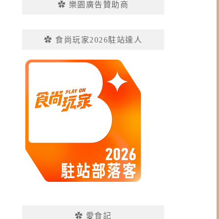
✿ 樂園廣告贊助商
✿ 食尚玩家2026駐站達人
✿ 愛食記