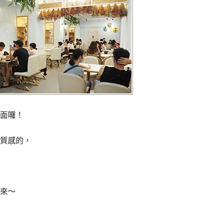
面囉！
質感的，
來～