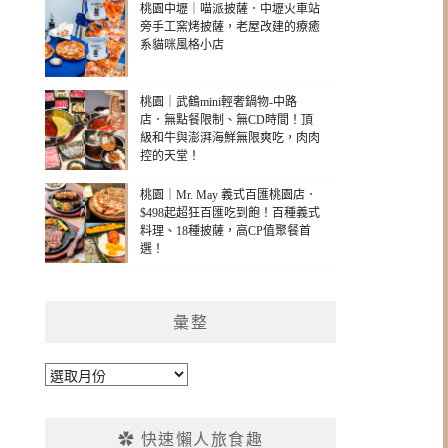
桃園中壢｜喵派披薩．中壢火車站
旁手工窯烤披薩，老屋改建的療癒
系貓咪風格小店
桃園｜武鶴mini輕奢鍋物-中路
店．無點餐限制、無CD時間！頂
級和牛與澎湃海鮮無限爽吃，肉肉
控的天堂！
桃園｜Mr. May 義式百匯桃園店．
$498起超狂百匯吃到飽！百種義式
料理、18種披薩，高CP值聚餐首
選！
彙整
彙
整
✿ 快速懶人旅食趣