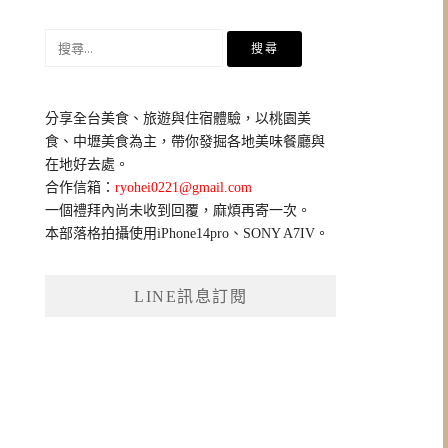
搜
尋
關
鍵
分享全台美食、旅遊與住宿體驗，以桃園美
字:
食、中壢美食為主，帶你發掘各地美味餐廳與
在地好去處。
合作信箱：
ryohei0221@gmail.com
一個禮拜內尚未收到回覆，麻煩再寄一次。
本部落格拍攝使用iPhone14pro、SONY A7IV。
LINE訊息訂閱