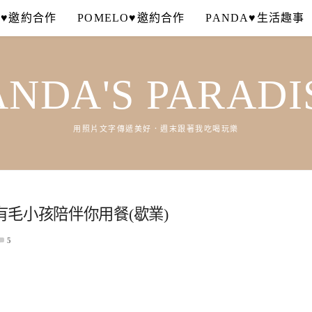
A♥邀約合作
POMELO♥邀約合作
PANDA♥生活趣事
ANDA'S PARADI
用照片文字傳遞美好．週末跟著我吃喝玩樂
毛小孩陪伴你用餐(歇業)
5