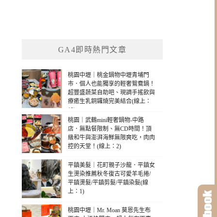
GA4即時熱門文章
桃園中壢｜桃金鍋物中壢青埔門
市．個人也能獨享的輕奢鴛鴦鍋！
超豐盛蔬菜自助吧、現調手搖飲與
療癒生乳銅鑼燒完美結合(線上：
13)
桃園｜武鶴mini輕奢鍋物-中路
店．無點餐限制、無CD時間！頂
級和牛與澎湃海鮮無限爽吃，肉肉
控的天堂！(線上：2)
平鎮美髮｜花町親子沙龍．平鎮女
生燙染推薦秋冬復古可愛羊毛捲/
平鎮燙髮/平鎮剪髮/平鎮染髮(線
上：1)
桃園中壢｜Mr. Moan 莫恩先生布