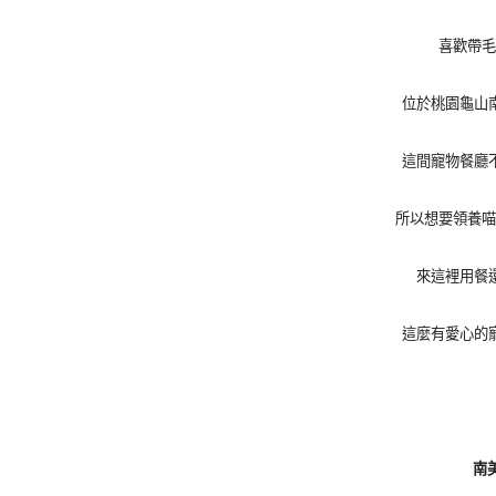
喜歡帶毛
位於桃園龜山
這間寵物餐廳
所以想要領養喵
來這裡用餐
這麼有愛心的
南