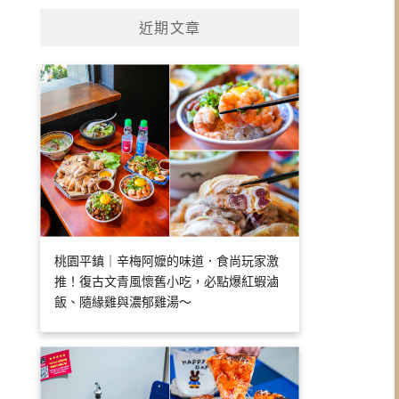
近期文章
桃園平鎮｜辛梅阿嬤的味道．食尚玩家激
推！復古文青風懷舊小吃，必點爆紅蝦滷
飯、隨緣雞與濃郁雞湯～