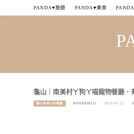
Skip
PANDA♥旅遊
PANDA♥美食
PAND
to
content
P
龜山｜南美村ㄚ狗ㄚ喵寵物餐廳．有
RYOHEI0221
2015-07-23
龜山美食小吃餐廳