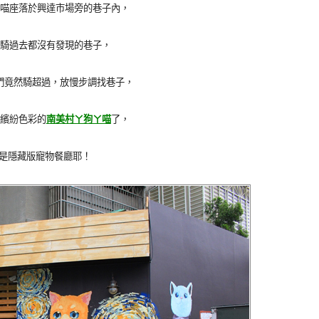
喵座落於興達市場旁的巷子內，
騎過去都沒有發現的巷子，
們竟然騎超過，放慢步調找巷子，
繽紛色彩的
南美村ㄚ狗ㄚ喵
了，
是隱藏版寵物餐廳耶！