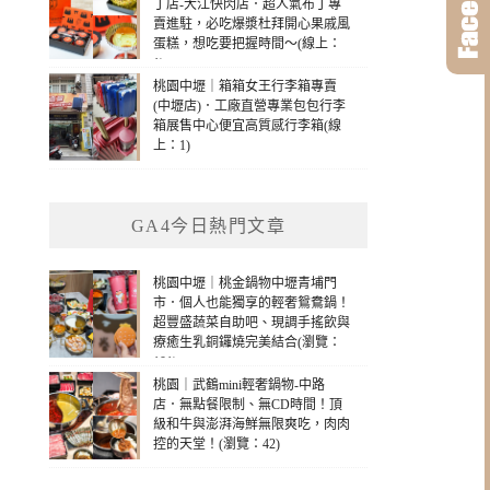
丁店-大江快閃店．超人氣布丁專
賣進駐，必吃爆漿杜拜開心果戚風
蛋糕，想吃要把握時間～(線上：
1)
桃園中壢｜箱箱女王行李箱專賣
(中壢店)．工廠直營專業包包行李
箱展售中心便宜高質感行李箱(線
上：1)
GA4今日熱門文章
桃園中壢｜桃金鍋物中壢青埔門
市．個人也能獨享的輕奢鴛鴦鍋！
超豐盛蔬菜自助吧、現調手搖飲與
療癒生乳銅鑼燒完美結合(瀏覽：
101)
桃園｜武鶴mini輕奢鍋物-中路
店．無點餐限制、無CD時間！頂
級和牛與澎湃海鮮無限爽吃，肉肉
控的天堂！(瀏覽：42)