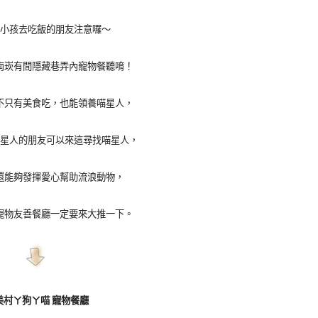
小孩去吃飯的朋友注意囉～
南崁有間隱藏巷弄內寵物餐聽唷！
不只有美食吃，也能領養喵星人，
星人的朋友可以來這尋找喵星人，
還能夠發揮愛心幫助流浪動物，
寵物友善餐廳一定要來大推一下。
美村ㄚ狗ㄚ喵 寵物餐廳