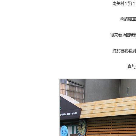
南美村ㄚ狗ㄚ
熊貓騎車
後來看地圖我
終於被我看到
真的