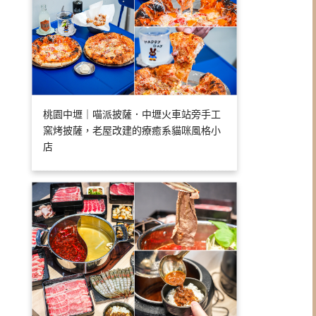
桃園中壢｜喵派披薩．中壢火車站旁手工
窯烤披薩，老屋改建的療癒系貓咪風格小
店