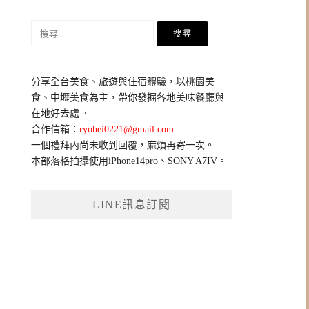
搜
尋
關
鍵
分享全台美食、旅遊與住宿體驗，以桃園美
字:
食、中壢美食為主，帶你發掘各地美味餐廳與
在地好去處。
合作信箱：
ryohei0221@gmail.com
一個禮拜內尚未收到回覆，麻煩再寄一次。
本部落格拍攝使用iPhone14pro、SONY A7IV。
LINE訊息訂閱