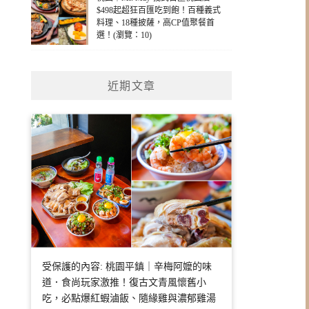
$498起超狂百匯吃到飽！百種義式
料理、18種披薩，高CP值聚餐首
選！(瀏覽：10)
近期文章
受保護的內容: 桃園平鎮｜辛梅阿嬤的味
道．食尚玩家激推！復古文青風懷舊小
吃，必點爆紅蝦滷飯、隨緣雞與濃郁雞湯