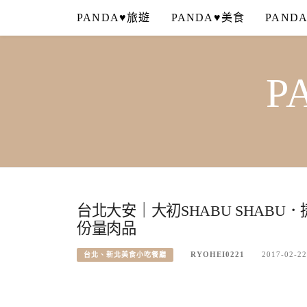
Skip
PANDA♥旅遊
PANDA♥美食
PAND
to
content
P
台北大安｜大初SHABU SHABU．
份量肉品
RYOHEI0221
2017-02-22
台北、新北美食小吃餐廳