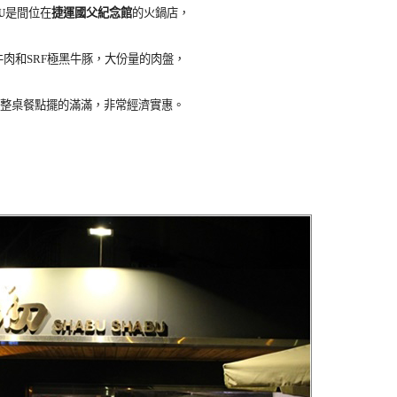
U
是間位在
捷運國父紀念館
的火鍋店，
級牛肉和SRF極黑牛豚，大份量的肉盤，
整桌餐點擺的滿滿，非常經濟實惠。