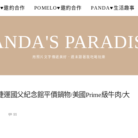
A♥邀約合作
POMELO♥邀約合作
PANDA♥生活趣事
ANDA'S PARADI
用照片文字傳遞美好．週末跟著我吃喝玩樂
捷運國父紀念館平價鍋物/美國Prime級牛肉/大
11