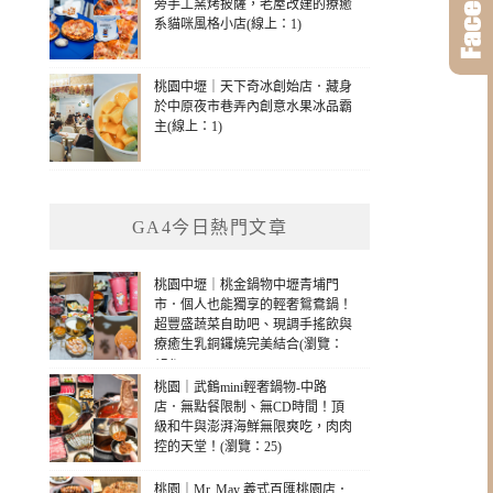
旁手工窯烤披薩，老屋改建的療癒
系貓咪風格小店(線上：1)
桃園中壢｜天下奇冰創始店．藏身
於中原夜市巷弄內創意水果冰品霸
主(線上：1)
GA4今日熱門文章
桃園中壢｜桃金鍋物中壢青埔門
市．個人也能獨享的輕奢鴛鴦鍋！
超豐盛蔬菜自助吧、現調手搖飲與
療癒生乳銅鑼燒完美結合(瀏覽：
174)
桃園｜武鶴mini輕奢鍋物-中路
店．無點餐限制、無CD時間！頂
級和牛與澎湃海鮮無限爽吃，肉肉
控的天堂！(瀏覽：25)
桃園｜Mr. May 義式百匯桃園店．