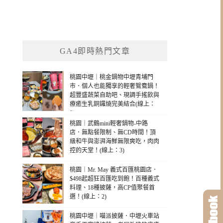
GA4即時熱門文章
桃園中壢｜桃金鍋物中壢青埔門
市．個人也能獨享的輕奢鴛鴦鍋！
超豐盛蔬菜自助吧、現調手搖飲與
療癒生乳銅鑼燒完美結合(線上：
9)
桃園｜武鶴mini輕奢鍋物-中路
店．無點餐限制、無CD時間！頂
級和牛與澎湃海鮮無限爽吃，肉肉
控的天堂！(線上：3)
桃園｜Mr. May 義式百匯桃園店．
$498起超狂百匯吃到飽！百種義式
料理、18種披薩，高CP值聚餐首
選！(線上：2)
桃園中壢｜喵派披薩．中壢火車站