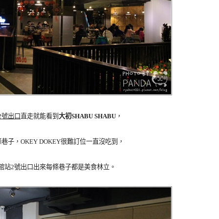
2號出口
直走就能看到
大初SHABU SHABU
，
條巷子，
OKEY DOKEY很難訂位一直沒吃到，
館站2號出口出來每條巷子都是美食林立。