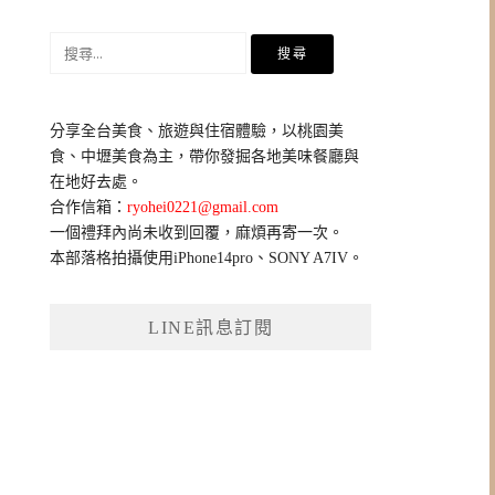
搜
尋
關
鍵
分享全台美食、旅遊與住宿體驗，以桃園美
字:
食、中壢美食為主，帶你發掘各地美味餐廳與
在地好去處。
合作信箱：
ryohei0221@gmail.com
一個禮拜內尚未收到回覆，麻煩再寄一次。
本部落格拍攝使用iPhone14pro、SONY A7IV。
LINE訊息訂閱