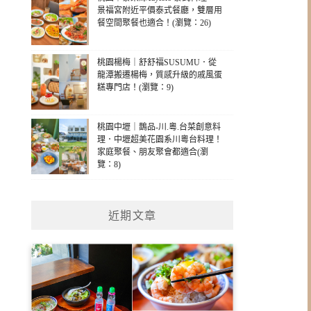
景福宮附近平價泰式餐廳，雙層用
餐空間聚餐也適合！(瀏覽：26)
桃園楊梅｜舒舒福SUSUMU．從
龍潭搬遷楊梅，質感升級的戚風蛋
糕專門店！(瀏覽：9)
桃園中壢｜鵲品-川.粵.台菜創意料
理．中壢超美花園系川粵台料理！
家庭聚餐、朋友聚會都適合(瀏
覽：8)
近期文章