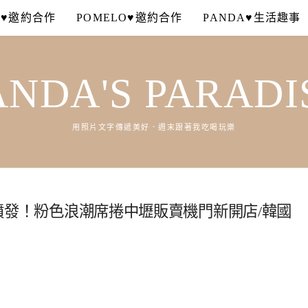
A♥邀約合作
POMELO♥邀約合作
PANDA♥生活趣事
ANDA'S PARADI
用照片文字傳遞美好．週末跟著我吃喝玩樂
女心噴發！粉色浪潮席捲中壢販賣機門新開店/韓國