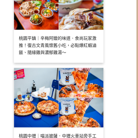
桃園平鎮｜辛梅阿嬤的味道．食尚玩家激
推！復古文青風懷舊小吃，必點爆紅蝦滷
飯、隨緣雞與濃郁雞湯～
桃園中壢｜喵派披薩．中壢火車站旁手工