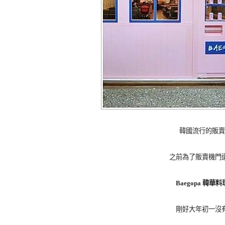
韓國流行的販賣
之前為了販賣機門
Baegopa 韓華料
剛好大年初一沒