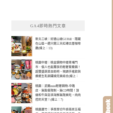
GA4即時熱門文章
新北三峽｜好適山坡GUHill．隱藏
在山區一週只開三天紅磚古厝咖啡
廳(線上：13)
桃園中壢｜桃金鍋物中壢青埔門
市．個人也能獨享的輕奢鴛鴦鍋！
超豐盛蔬菜自助吧、現調手搖飲與
療癒生乳銅鑼燒完美結合(線上：
10)
桃園｜武鶴mini輕奢鍋物-中路
店．無點餐限制、無CD時間！頂
級和牛與澎湃海鮮無限爽吃，肉肉
控的天堂！(線上：7)
桃園蘆竹｜爭厚厚切牛排南崁五福