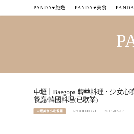
Skip
PANDA♥旅遊
PANDA♥美食
PAND
to
content
P
中壢｜Baegopa 韓華料理．少
餐廳/韓國料理(已歇業)
RYOHEI0221
2018-02-17
中壢美食小吃餐廳