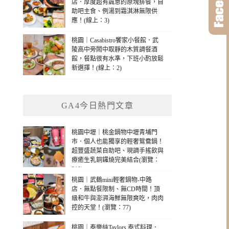
店．厚度超有誠意的原塊排餐，自
助吧主食、例湯到霜淇淋無限供
應！(線上：3)
桃園｜Casabistro饗家小餐館．武
陵高中旁鬧中取靜的木質調餐酒
館，餐點很有水準，下班小酌放鬆
新選擇！(線上：2)
GA4今日熱門文章
桃園中壢｜桃金鍋物中壢青埔門
市．個人也能獨享的輕奢鴛鴦鍋！
超豐盛蔬菜自助吧、現調手搖飲與
療癒生乳銅鑼燒完美結合(瀏覽：
210)
桃園｜武鶴mini輕奢鍋物-中路
店．無點餐限制、無CD時間！頂
級和牛與澎湃海鮮無限爽吃，肉肉
控的天堂！(瀏覽：77)
桃園｜泰樂絲Taylors 泰式料理．