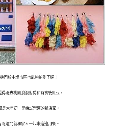
機門於中壢市區也能夠拍到了喔！
還得跑去桃園浪漫廚房和有食後紅豆，
理
是大年初一開始試營運的新店家
，
有跑遠門就和家人一起來這邊用餐。