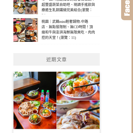
超豐盛蔬菜自助吧、現調手搖飲與
療癒生乳銅鑼燒完美結合(瀏覽：
31)
桃園｜武鶴mini輕奢鍋物-中路
店．無點餐限制、無CD時間！頂
級和牛與澎湃海鮮無限爽吃，肉肉
控的天堂！(瀏覽：11)
近期文章