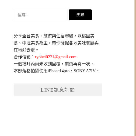
搜
尋
關
鍵
分享全台美食、旅遊與住宿體驗，以桃園美
字:
食、中壢美食為主，帶你發掘各地美味餐廳與
在地好去處。
合作信箱：
ryohei0221@gmail.com
一個禮拜內尚未收到回覆，麻煩再寄一次。
本部落格拍攝使用iPhone14pro、SONY A7IV。
LINE訊息訂閱