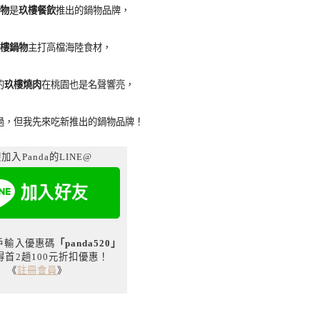
鍋物
是
玖樓餐飲
推出的鍋物品牌，
r玖樓鍋物
主打高檔海陸食材，
的
玖樓燒肉
在桃園也是名聲響亮，
過，但我先來吃新推出的鍋物品牌！
加入Panda的LINE@
用戶輸入優惠碼
「panda520」
得首2趟100元折扣優惠！
《
註冊會員
》