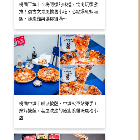
桃園平鎮｜辛梅阿嬤的味道．食尚玩家激
推！復古文青風懷舊小吃，必點爆紅蝦滷
飯、隨緣雞與濃郁雞湯～
桃園中壢｜喵派披薩．中壢火車站旁手工
窯烤披薩，老屋改建的療癒系貓咪風格小
店