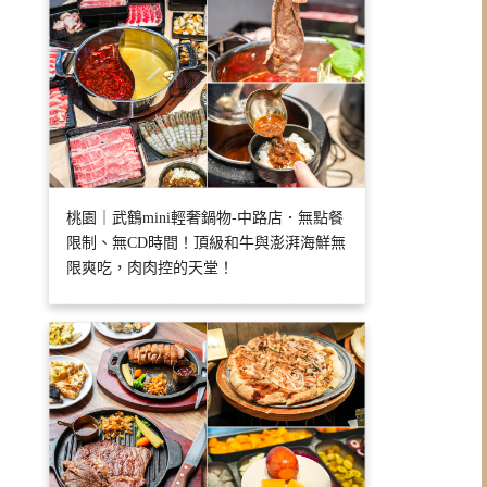
桃園｜武鶴mini輕奢鍋物-中路店．無點餐
限制、無CD時間！頂級和牛與澎湃海鮮無
限爽吃，肉肉控的天堂！