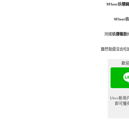
9Floor玖樓
9Floo
同樣
玖樓餐飲
雖然我還沒去吃
歡迎
Uber新
即可獲