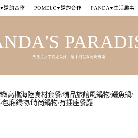
A♥邀約合作
POMELO♥邀約合作
PANDA♥生活趣事
ANDA'S PARADI
用照片文字傳遞美好．週末跟著我吃喝玩樂
上精緻高檔海陸食材套餐/精品旅館風鍋物/鱷魚鍋/
廳/包廂鍋物/時尚鍋物/有插座餐廳