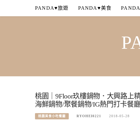
Skip
PANDA♥旅遊
PANDA♥美食
PAND
to
content
P
桃園｜9Floor玖樓鍋物．大興路
海鮮鍋物/聚餐鍋物/IG熱門打卡餐
RYOHEI0221
2018-05-28
桃園美食小吃餐廳