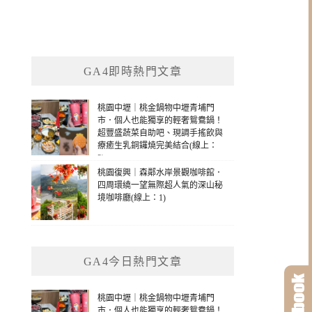
GA4即時熱門文章
桃園中壢｜桃金鍋物中壢青埔門
市．個人也能獨享的輕奢鴛鴦鍋！
超豐盛蔬菜自助吧、現調手搖飲與
療癒生乳銅鑼燒完美結合(線上：
2)
桃園復興｜森鄰水岸景觀咖啡館．
四周環繞一望無際超人氣的深山秘
境咖啡廳(線上：1)
GA4今日熱門文章
桃園中壢｜桃金鍋物中壢青埔門
市．個人也能獨享的輕奢鴛鴦鍋！