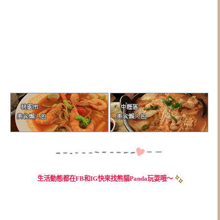
生活動態都在FB和IG快來找熊貓Panda玩耍哦～