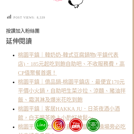
POST VIEWS:
8,539
按讚加入粉絲團
延伸閱讀
桃園平鎮｜韓奶奶-韓式豆腐鍋物(平鎮代表
店)．185元起吃到飽自助吧、不收服務費，高
CP值聚餐首選！
桃園平鎮｜億品鍋-桃園平鎮店．最便宜170元
平價小火鍋，自助吧生菜沙拉、涼麵、豬油拌
飯、霜淇淋及爆米花吃到飽
桃園平鎮｜客居HAKKA JU．日茶夜酒小酒
館，白天喝茶晚上小酌好放鬆～
桃園平鎮｜老烘爐羊雞城．龍岡大操場旁必吃