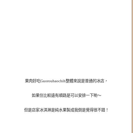
果肉好吃Guorouhaochih整體來說是普通的冰店，
如果住比較遠有
順路是可以安排一下喲～
但是店家冰淇淋是純水果製成我倒是覺得很不錯！