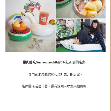
果肉好吃Guorouhaochih
是7月初新開的店家，
專門賣水果綿綿冰和現打果汁的店家，
店內裝潢活潑可愛，還有泳圈可以拿來拍照喔！