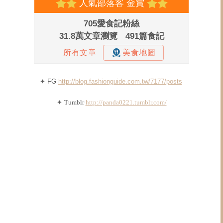
✦ FG
http://blog.fashionguide.com.tw/7177/posts
✦
Tumblr
http://panda0221.tumblr.com/