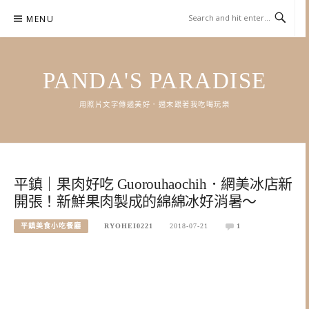
Skip
MENU
to
content
PANDA'S PARADISE
用照片文字傳遞美好．週末跟著我吃喝玩樂
平鎮｜果肉好吃 Guorouhaochih．網美冰店新
開張！新鮮果肉製成的綿綿冰好消暑～
平鎮美食小吃餐廳
RYOHEI0221
2018-07-21
1