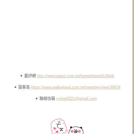
✦ 愛評網
http://www.ipeen.com.tw/home/ipeen612644/
✦ 窩客島
https://www.walkerland.com.tw/member/view/36979
✦ 聯絡信箱
ryohei0221@gmail.com