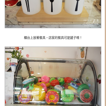
櫃台上放著餐具，店家的餐具可是鏟子唷！