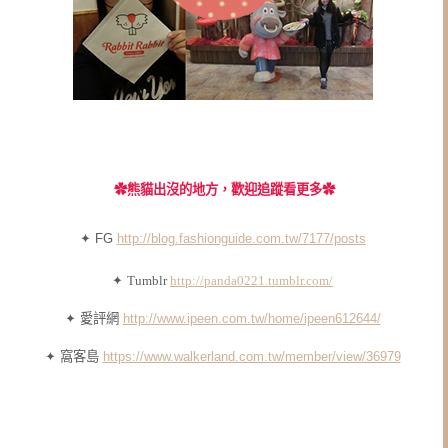
✿
熊貓出沒的地方，歡迎追蹤看更多✿
✦ FG
http://blog.fashionguide.com.tw/7177/posts
✦
Tumblr
http://panda0221.tumblr.com/
✦ 愛評網
http://www.ipeen.com.tw/home/ipeen612644/
✦ 窩客島
https://www.walkerland.com.tw/member/view/36979