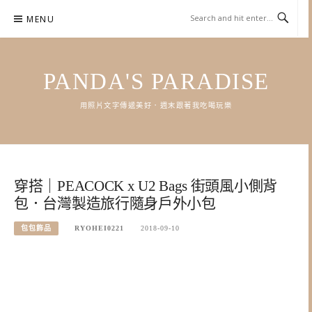
Skip
MENU
to
content
PANDA'S PARADISE
用照片文字傳遞美好．週末跟著我吃喝玩樂
穿搭｜PEACOCK x U2 Bags 街頭風小側背
包．台灣製造旅行隨身戶外小包
包包飾品
RYOHEI0221
2018-09-10