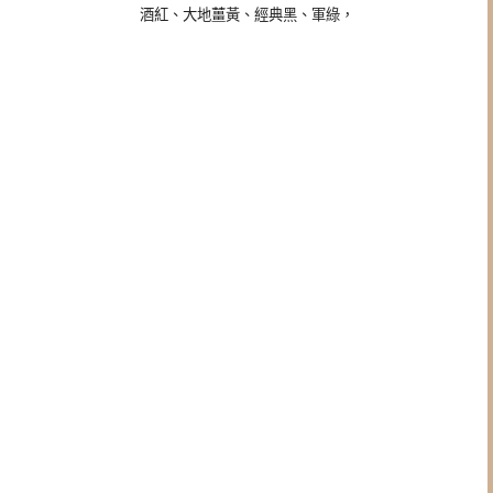
酒紅、大地薑黃、經典黑、軍綠，