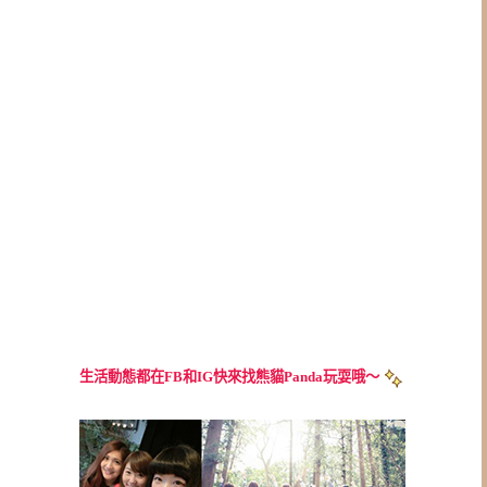
生活動態都在FB和IG快來找熊貓Panda玩耍哦～