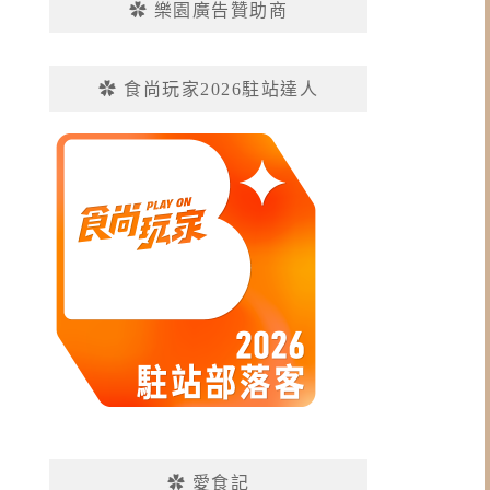
✿ 樂園廣告贊助商
✿ 食尚玩家2026駐站達人
✿ 愛食記