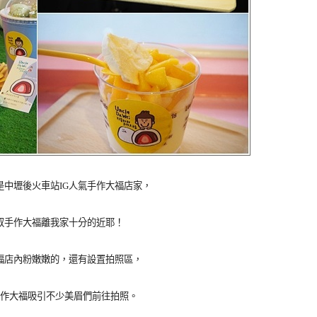
是中壢後火車站IG人氣手作大福店家，
叔手作大福離我家十分的近耶！
福店內粉嫩嫩的，還有設置拍照區，
作大福吸引不少美眉們前往拍照。