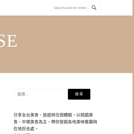
SE
搜
尋
關
鍵
分享全台美食、旅遊與住宿體驗，以桃園美
字:
食、中壢美食為主，帶你發掘各地美味餐廳與
在地好去處。