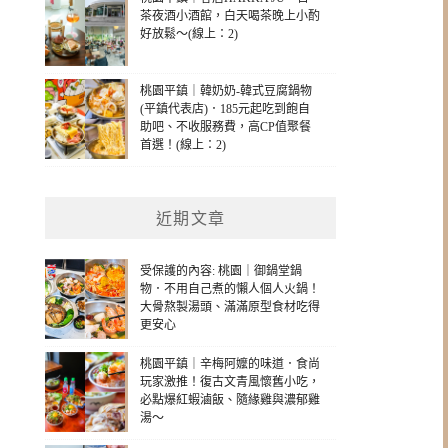
茶夜酒小酒館，白天喝茶晚上小酌
好放鬆～(線上：2)
桃園平鎮｜韓奶奶-韓式豆腐鍋物
(平鎮代表店)．185元起吃到飽自
助吧、不收服務費，高CP值聚餐
首選！(線上：2)
近期文章
受保護的內容: 桃園｜御鍋堂鍋
物．不用自己煮的懶人個人火鍋！
大骨熬製湯頭、滿滿原型食材吃得
更安心
桃園平鎮｜辛梅阿嬤的味道．食尚
玩家激推！復古文青風懷舊小吃，
必點爆紅蝦滷飯、隨緣雞與濃郁雞
湯～