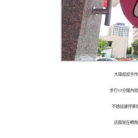
大瑋叔叔手作
步行10分鐘內
不過這邊停車
店面就在轉角