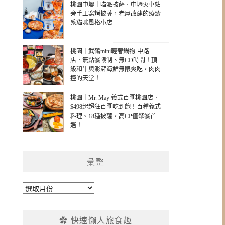
桃園中壢｜喵派披薩．中壢火車站
旁手工窯烤披薩，老屋改建的療癒
系貓咪風格小店
桃園｜武鶴mini輕奢鍋物-中路
店．無點餐限制、無CD時間！頂
級和牛與澎湃海鮮無限爽吃，肉肉
控的天堂！
桃園｜Mr. May 義式百匯桃園店．
$498起超狂百匯吃到飽！百種義式
料理、18種披薩，高CP值聚餐首
選！
彙整
彙
整
✿ 快速懶人旅食趣