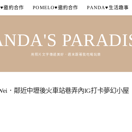
A♥邀約合作
POMELO♥邀約合作
PANDA♥生活趣事
ANDA'S PARADI
用照片文字傳遞美好．週末跟著我吃喝玩樂
a Wei．鄰近中壢後火車站巷弄內IG打卡夢幻小屋