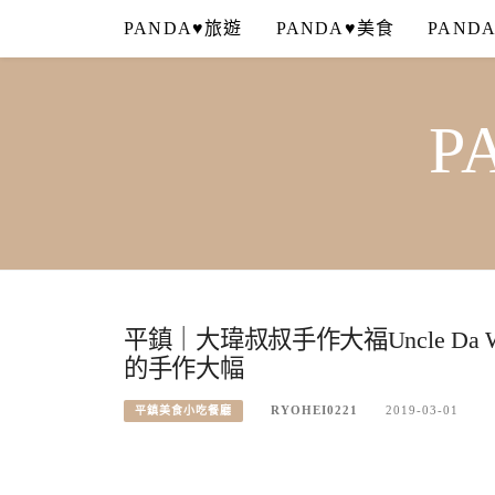
Skip
PANDA♥旅遊
PANDA♥美食
PAND
to
content
P
平鎮｜大瑋叔叔手作大福Uncle D
的手作大幅
RYOHEI0221
2019-03-01
平鎮美食小吃餐廳