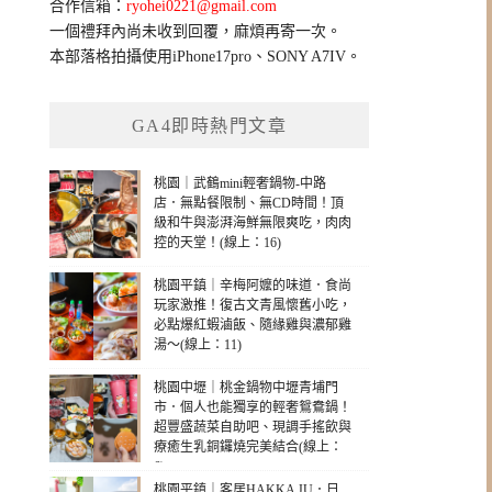
合作信箱：
ryohei0221@gmail.com
一個禮拜內尚未收到回覆，麻煩再寄一次。
本部落格拍攝使用iPhone17pro、SONY A7IV。
GA4即時熱門文章
桃園｜武鶴mini輕奢鍋物-中路
店．無點餐限制、無CD時間！頂
級和牛與澎湃海鮮無限爽吃，肉肉
控的天堂！(線上：16)
桃園平鎮｜辛梅阿嬤的味道．食尚
玩家激推！復古文青風懷舊小吃，
必點爆紅蝦滷飯、隨緣雞與濃郁雞
湯～(線上：11)
桃園中壢｜桃金鍋物中壢青埔門
市．個人也能獨享的輕奢鴛鴦鍋！
超豐盛蔬菜自助吧、現調手搖飲與
療癒生乳銅鑼燒完美結合(線上：
6)
桃園平鎮｜客居HAKKA JU．日