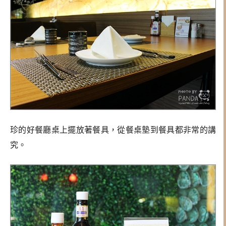
珍的好餐廳桌上擺放著餐具，從餐桌墊到餐具都非常的講
究。