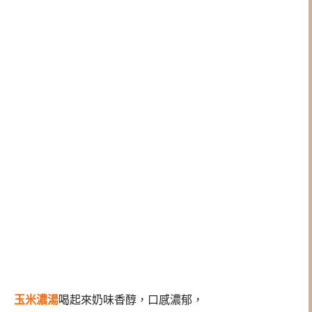
玉米濃湯
喝起來奶味香醇，口感濃郁，