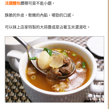
法國麵包
體積可是不能小覷，
酥脆的外皮，軟嫩的內餡，嚼勁的口感，
可以抹上店家特製的大蒜醬或是沾著玉米濃湯吃。