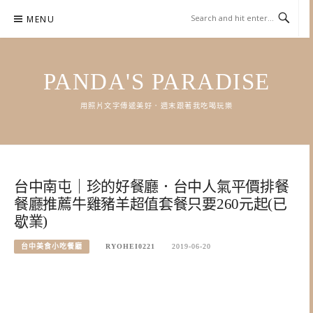
Skip
MENU
to
content
PANDA'S PARADISE
用照片文字傳遞美好．週末跟著我吃喝玩樂
台中南屯｜珍的好餐廳．台中人氣平價排餐
餐廳推薦牛雞豬羊超值套餐只要260元起(已
歇業)
台中美食小吃餐廳
RYOHEI0221
2019-06-20