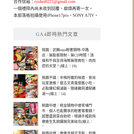
合作信箱：
ryohei0221@gmail.com
一個禮拜內尚未收到回覆，麻煩再寄一次。
本部落格拍攝使用iPhone17pro、SONY A7IV。
GA4即時熱門文章
桃園｜武鶴mini輕奢鍋物-中路
店．無點餐限制、無CD時間！頂
級和牛與澎湃海鮮無限爽吃，肉肉
控的天堂！(線上：19)
桃園平鎮｜辛梅阿嬤的味道．食尚
玩家激推！復古文青風懷舊小吃，
必點爆紅蝦滷飯、隨緣雞與濃郁雞
湯～(線上：14)
桃園中壢｜桃金鍋物中壢青埔門
市．個人也能獨享的輕奢鴛鴦鍋！
超豐盛蔬菜自助吧、現調手搖飲與
療癒生乳銅鑼燒完美結合(線上：
7)
桃園中壢｜樂樂洗越式洗髮．舒適