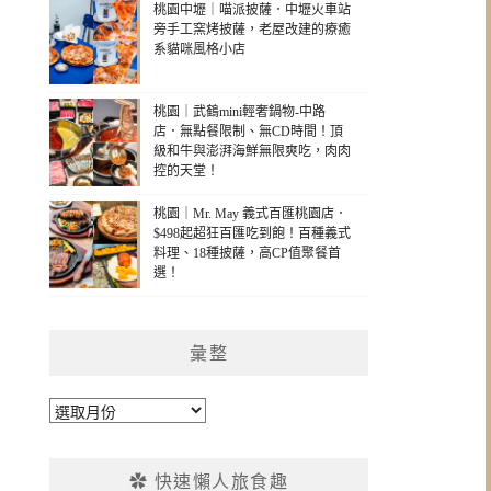
桃園中壢｜喵派披薩．中壢火車站
旁手工窯烤披薩，老屋改建的療癒
系貓咪風格小店
桃園｜武鶴mini輕奢鍋物-中路
店．無點餐限制、無CD時間！頂
級和牛與澎湃海鮮無限爽吃，肉肉
控的天堂！
桃園｜Mr. May 義式百匯桃園店．
$498起超狂百匯吃到飽！百種義式
料理、18種披薩，高CP值聚餐首
選！
彙整
彙
整
✿ 快速懶人旅食趣