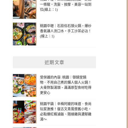
一條龍，洗髮、按摩、美容一站到
位(線上：1)
桃園中壢｜石拾伍石頭火鍋，爆炒
香氣讓人流口水，手工沙茶必沾！
(線上：1)
近期文章
受保護的內容: 桃園｜御鍋堂鍋
物．不用自己煮的懶人個人火鍋！
大骨熬製湯頭、滿滿原型食材吃得
更安心
桃園平鎮｜辛梅阿嬤的味道．食尚
玩家激推！復古文青風懷舊小吃，
必點爆紅蝦滷飯、隨緣雞與濃郁雞
湯～