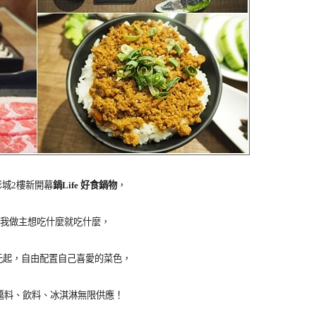
城2樓新開幕
鍋Life 好食鍋物
，
我做主想吃什麼就吃什麼，
0元起，自由配置自己喜愛的菜色，
醬料、飲料、冰淇淋無限供應！