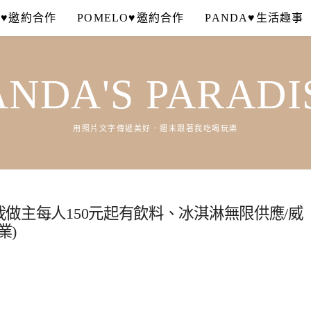
A♥邀約合作
POMELO♥邀約合作
PANDA♥生活趣事
ANDA'S PARADI
用照片文字傳遞美好．週末跟著我吃喝玩樂
餐我做主每人150元起有飲料、冰淇淋無限供應/威
業)