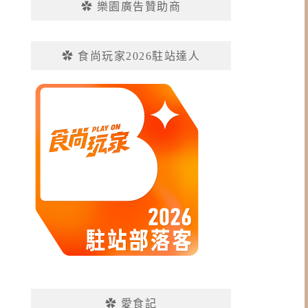
✿ 樂園廣告贊助商
✿ 食尚玩家2026駐站達人
✿ 愛食記