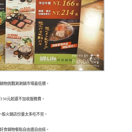
 好食鍋物挑戰涮涮鍋市場最低價，
150元起還不加收服務費，
一般火鍋店份量太多吃不完，
fe 好食鍋物餐點自由選自由搭，