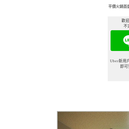
平價火鍋首
歡迎
不
Uber新
即可