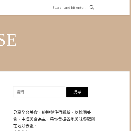
SE
搜
尋
關
鍵
分享全台美食、旅遊與住宿體驗，以桃園美
字:
食、中壢美食為主，帶你發掘各地美味餐廳與
在地好去處。