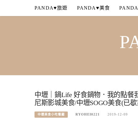
Skip
PANDA♥旅遊
PANDA♥美食
PAND
to
content
P
中壢｜鍋Life 好食鍋物．我的點
尼斯影城美食/中壢SOGO美食(已歇
RYOHEI0221
2019-12-09
中壢美食小吃餐廳