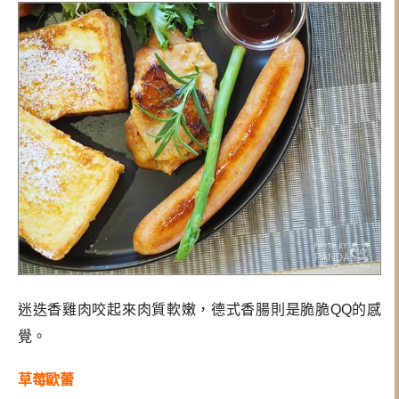
迷迭香雞肉咬起來肉質軟嫩，德式香腸則是脆脆QQ的感
覺。
草莓歐蕾