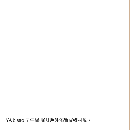
YA bistro 早午餐·咖啡戶外佈置成鄉村風，