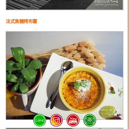
法式焦糖烤布蕾