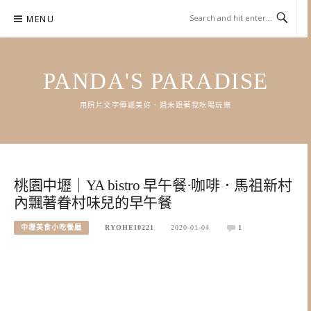
Skip
MENU
to
content
PANDA'S PARADISE
用照片文字傳遞美好．週末跟著我吃喝玩樂
桃園中壢｜YA bistro 早午餐·咖啡．馬祖新村
內飄著眷村味兒的早午餐
中壢美食小吃餐廳
RYOHEI0221
2020-01-04
1