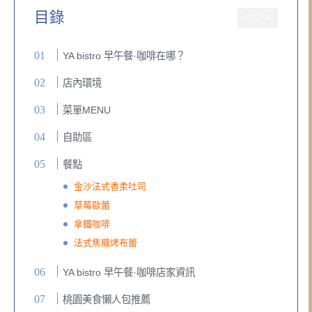
目錄
CLOSE
YA bistro 早午餐·咖啡在哪？
店內環境
菜單MENU
自助區
餐點
金沙法式香柔吐司
草莓歐蕾
拿鐵咖啡
法式焦糖烤布蕾
YA bistro 早午餐·咖啡店家資訊
桃園美食懶人包推薦