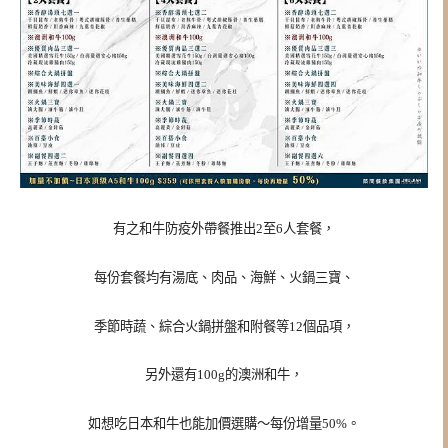
有之和牛
防疫外帶餐
推出2至6人套餐，
每份套餐均有湯底、肉品、海鮮、火鍋三寶、
季節時蔬、綜合火鍋拼盤和附餐等12個品項，
另外還有100g的澳洲和牛，
如想吃日本和牛也能加價選購～每份增量50%。