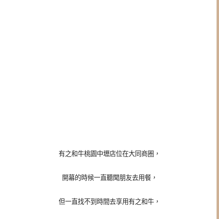
有之和牛桃園中壢店位在大同商圈，
開幕的時候一直聽聞朋友去用餐，
但一直找不到時間去享用有之和牛，