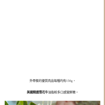
外帶餐的優質肉品每種均有150g，
美國精選雪花牛
油脂較多口感蠻鮮嫩。