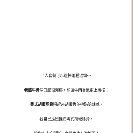
4人套餐可以選擇兩種湯頭～
老熬牛骨
湯口感很濃郁，能讓牛肉香氣更上層樓！
粵式胡椒豚骨
喝起來胡椒香並帶點嗆辣感，
我自己是蠻推薦粵式胡椒豚骨，