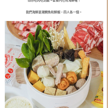
怕你吃肉吃到膩～套餐內也有海鮮喔！
我們海鮮是
潮鯛魚和鮮蝦，四人各一個。