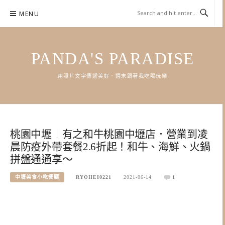
Skip
MENU
to
content
PANDA'S PARADISE
用照片文字傳遞美好．週末跟著我吃喝玩樂
桃園中壢｜有之和牛桃園中壢店．營業到凌
晨防疫外帶套餐2.6折起！和牛、海鮮、火鍋
拼盤通通享～
中壢美食小吃餐廳
RYOHEI0221
2021-06-14
1