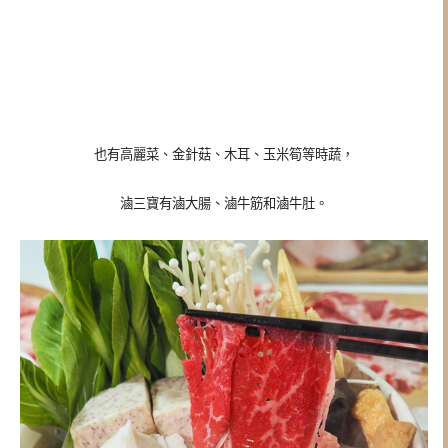
也有高麗菜、金針菇、木耳、玉米筍等時蔬，
滷三寶有滷大腸、滷牛筋和滷牛肚。