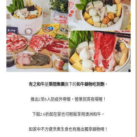
有之和牛
是
築間集團
旗下的
和牛鍋物吃到飽
，
推出2至6人防疫外帶餐，營業到宵夜場喔！
下殺2.6折起在家也可輕鬆享用澳洲和牛，
如家中不方便烹煮生食也有推出獨享鍋物唷！