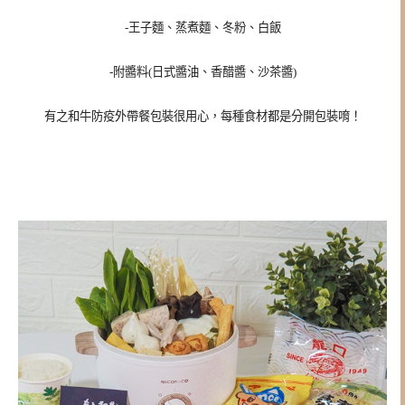
-王子麵、蒸煮麵、冬粉、白飯
-附醬料(日式醬油、香醋醬、沙茶醬)
有之和牛
防疫外帶餐
包裝很用心，每種食材都是分開包裝唷！