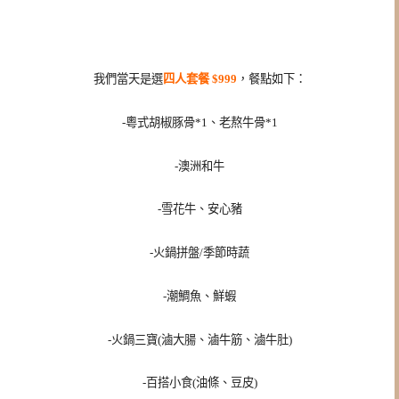
我們當天是選
四人套餐 $999
，餐點如下：
-粵式胡椒豚骨*1、老熬牛骨*1
-澳洲和牛
-雪花牛、安心豬
-火鍋拼盤/季節時蔬
-潮鯛魚、鮮蝦
-火鍋三寶(滷大腸、滷牛筋、滷牛肚)
-百搭小食(油條、豆皮)