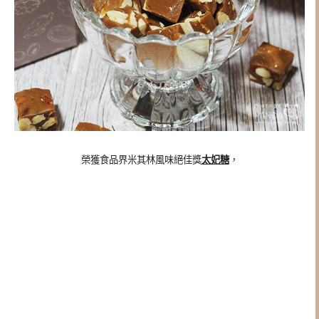
榮獲食品界米其林風味絕佳獎
太妃糖
，