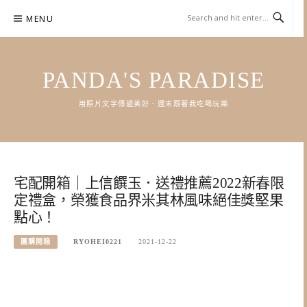
Skip
MENU
to
content
PANDA'S PARADISE
用照片文字傳遞美好．週末跟著我吃喝玩樂
宅配開箱｜上信饌玉．送禮推薦2022新春限
定禮盒，榮獲食品界米其林風味絕佳獎堅果
點心！
團購開箱
RYOHEI0221
2021-12-22