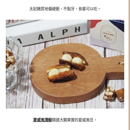
太妃糖
質地偏硬脆，不黏牙，長輩可以吃。
夏威夷潛艇
精選大顆果實的
夏威夷豆，