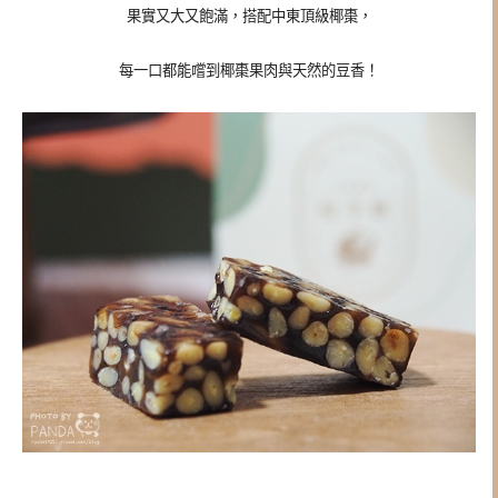
果實又大又飽滿，搭配中東頂級椰棗，
每一口都能嚐到椰棗果肉與天然的豆香！