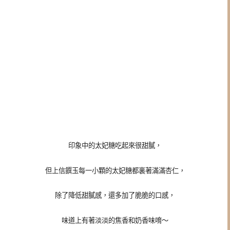
印象中的太妃糖吃起來很甜膩，
但上信饌玉
每一小顆的太妃糖都裏著滿滿杏仁，
除了降低甜膩感，還多加了脆脆的口感，
味道上有著淡淡的焦香和奶香味唷～