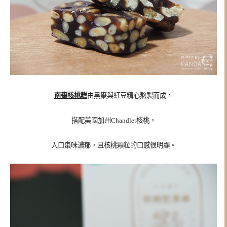
南棗核桃糕
由黑棗與紅豆精心熬製而成，
搭配美國加州Chandler核桃，
入口棗味濃郁，且核桃顆粒的口感很明顯。