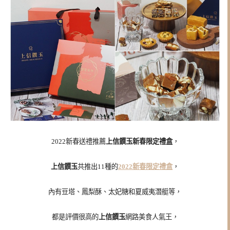
2022新春送禮推薦
上信饌玉新春限定禮盒
，
上信饌玉
共推出11種的
2022新春限定禮盒
，
內有豆塔、鳳梨酥、太妃糖和夏威夷潛艇等，
都是評價很高的
上信饌玉
網路美食人氣王，