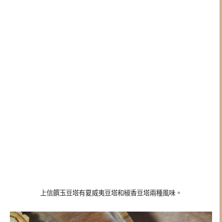
上信饌玉豆塔有夏威夷豆塔和椒香豆塔兩種風味。