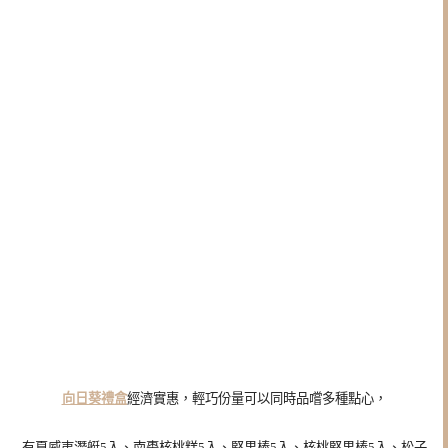
向日葵禮盒
經濟實惠，輕巧份量可以同時品嚐多種點心，
有夏威夷潛艇5入、南棗核桃糕5入、堅果棒5入、核桃堅果棒5入、松子