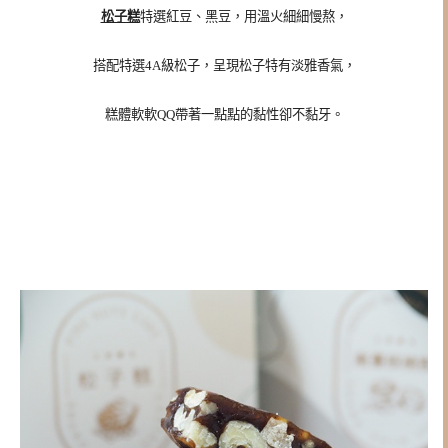
松子糕
特選紅豆、黑豆，用溫火細細慢熬，
搭配特選4A級松子，呈現松子特有淡雅香氣，
糕體軟軟QQ帶著一點點的黏性卻不黏牙。