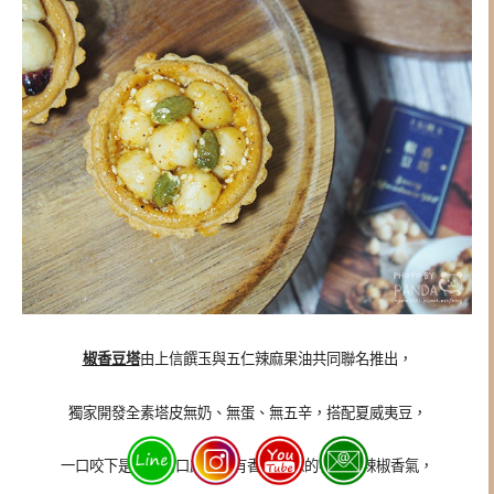
椒香豆塔
由上信饌玉與五仁辣麻果油共同聯名推出，
獨家開發全素塔皮無奶、無蛋、無五辛，搭配夏威夷豆，
一口咬下是紮實的口感，還有香香辣辣的花椒與辣椒香氣，