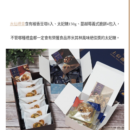
水仙禮盒
含有椒香豆塔6入、太妃糖150g、蔓越莓義式脆餅4包入，
不管哪種禮盒都一定會有榮獲食品界米其林風味絕佳獎的
太妃糖。