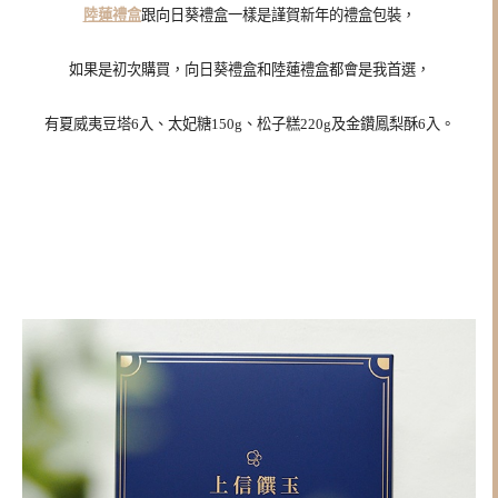
陸蓮禮盒
跟向日葵禮盒一樣是謹賀新年的禮盒包裝，
如果是初次購買，向日葵禮盒和陸蓮禮盒都會是我首選，
有夏威夷豆塔6入、太妃糖150g、松子糕220g及金鑽鳳梨酥6入。