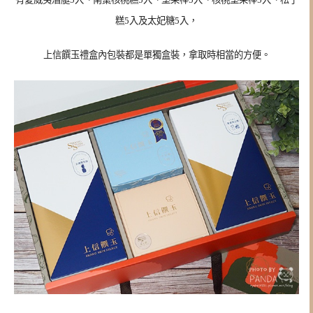
糕5入及太妃糖5入，
上信饌玉禮盒內包裝都是單獨盒裝，拿取時相當的方便。