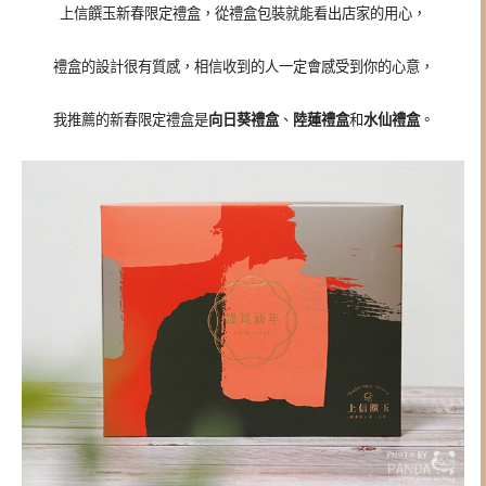
上信饌玉新春限定禮盒，從禮盒包裝就能看出店家的用心，
禮盒的設計很有質感，相信收到的人一定會感受到你的心意，
我推薦的
新春限定禮盒
是
向日葵禮盒
、
陸蓮禮盒
和
水仙禮盒
。