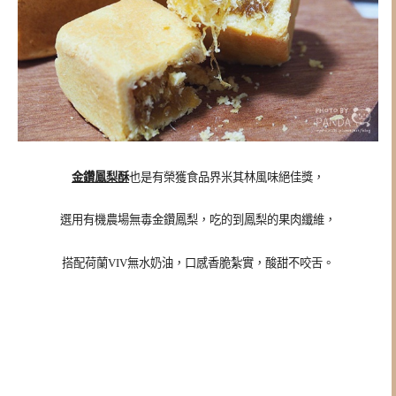
金鑽鳳梨酥
也是有
榮獲食品界米其林風味絕佳獎，
選用有機農場無毒金鑽鳳梨，吃的到鳳梨的果肉纖維，
搭配荷蘭VIV無水奶油，口感香脆紮實，酸甜不咬舌。