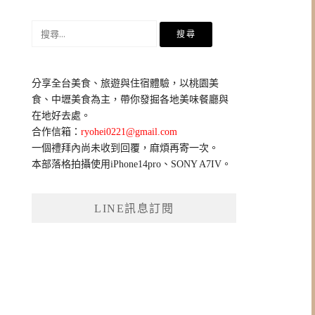
搜
尋
關
鍵
分享全台美食、旅遊與住宿體驗，以桃園美
字:
食、中壢美食為主，帶你發掘各地美味餐廳與
在地好去處。
合作信箱：
ryohei0221@gmail.com
一個禮拜內尚未收到回覆，麻煩再寄一次。
本部落格拍攝使用iPhone14pro、SONY A7IV。
LINE訊息訂閱