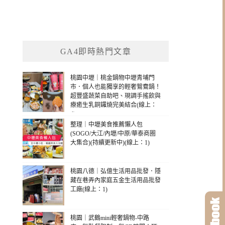
GA4即時熱門文章
桃園中壢｜桃金鍋物中壢青埔門
市．個人也能獨享的輕奢鴛鴦鍋！
超豐盛蔬菜自助吧、現調手搖飲與
療癒生乳銅鑼燒完美結合(線上：
4)
整理｜中壢美食推薦懶人包
(SOGO/大江/內壢/中原/華泰商圈
大集合)(持續更新中)(線上：1)
桃園八德｜弘億生活用品批發．隱
藏在巷弄內家庭五金生活用品批發
工廠(線上：1)
桃園｜武鶴mini輕奢鍋物-中路