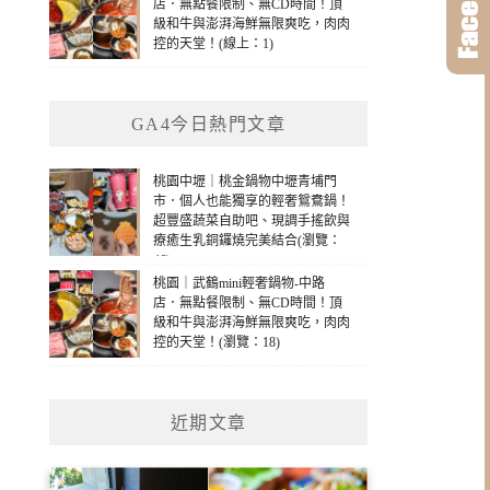
店．無點餐限制、無CD時間！頂
級和牛與澎湃海鮮無限爽吃，肉肉
控的天堂！(線上：1)
GA4今日熱門文章
桃園中壢｜桃金鍋物中壢青埔門
市．個人也能獨享的輕奢鴛鴦鍋！
超豐盛蔬菜自助吧、現調手搖飲與
療癒生乳銅鑼燒完美結合(瀏覽：
46)
桃園｜武鶴mini輕奢鍋物-中路
店．無點餐限制、無CD時間！頂
級和牛與澎湃海鮮無限爽吃，肉肉
控的天堂！(瀏覽：18)
近期文章