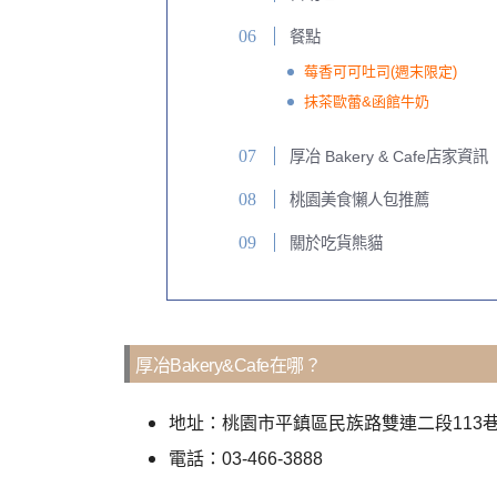
餐點
莓香可可吐司(週末限定)
抹茶歐蕾&函館牛奶
厚冶 Bakery & Cafe店家資訊
桃園美食懶人包推薦
關於吃貨熊貓
厚冶Bakery&Cafe在哪？
地址：桃園市平鎮區民族路雙連二段113巷3
電話：03-466-3888