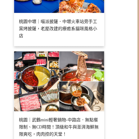
桃園中壢｜喵派披薩．中壢火車站旁手工
窯烤披薩，老屋改建的療癒系貓咪風格小
店
桃園｜武鶴mini輕奢鍋物-中路店．無點餐
限制、無CD時間！頂級和牛與澎湃海鮮無
限爽吃，肉肉控的天堂！