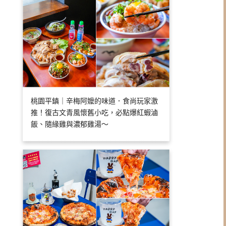
桃園平鎮｜辛梅阿嬤的味道．食尚玩家激
推！復古文青風懷舊小吃，必點爆紅蝦滷
飯、隨緣雞與濃郁雞湯～