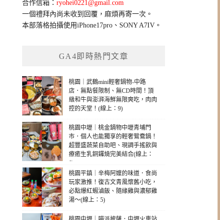
合作信箱：
ryohei0221@gmail.com
一個禮拜內尚未收到回覆，麻煩再寄一次。
本部落格拍攝使用iPhone17pro、SONY A7IV。
GA4即時熱門文章
桃園｜武鶴mini輕奢鍋物-中路
店．無點餐限制、無CD時間！頂
級和牛與澎湃海鮮無限爽吃，肉肉
控的天堂！(線上：9)
桃園中壢｜桃金鍋物中壢青埔門
市．個人也能獨享的輕奢鴛鴦鍋！
超豐盛蔬菜自助吧、現調手搖飲與
療癒生乳銅鑼燒完美結合(線上：
6)
桃園平鎮｜辛梅阿嬤的味道．食尚
玩家激推！復古文青風懷舊小吃，
必點爆紅蝦滷飯、隨緣雞與濃郁雞
湯～(線上：5)
桃園中壢｜喵派披薩．中壢火車站