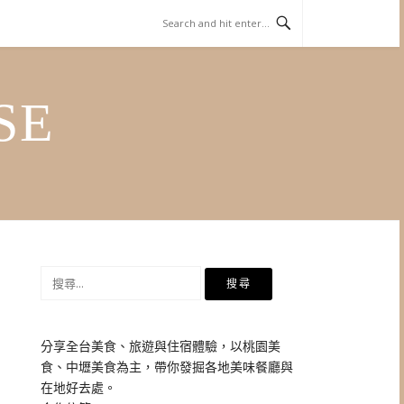
SE
搜
尋
關
鍵
分享全台美食、旅遊與住宿體驗，以桃園美
字:
食、中壢美食為主，帶你發掘各地美味餐廳與
在地好去處。