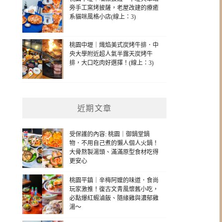
旁手工窯烤披薩，老屋改建的療癒
系貓咪風格小店(線上：3)
桃園中壢｜熾焰美式炭烤牛排．中
央大學附近超人氣半露天炭烤牛
排，大口吃肉好選擇！(線上：3)
近期文章
受保護的內容: 桃園｜御鍋堂鍋
物．不用自己煮的懶人個人火鍋！
大骨熬製湯頭、滿滿原型食材吃得
更安心
桃園平鎮｜辛梅阿嬤的味道．食尚
玩家激推！復古文青風懷舊小吃，
必點爆紅蝦滷飯、隨緣雞與濃郁雞
湯～