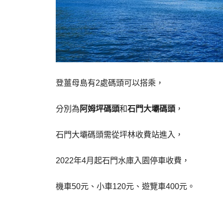
登薑母島有2處碼頭可以搭乘，
分別為
阿姆坪碼頭
和
石門大壩碼頭
，
石門大壩碼頭需從坪林收費站進入，
2022年4月起石門水庫入園停車收費，
機車50元、小車120元、遊覽車400元。