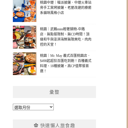
桃園中壢｜喵派披薩．中壢火車站
旁手工窯烤披薩，老屋改建的療癒
系貓咪風格小店
桃園｜武鶴mini輕奢鍋物-中路
店．無點餐限制、無CD時間！頂
級和牛與澎湃海鮮無限爽吃，肉肉
控的天堂！
桃園｜Mr. May 義式百匯桃園店．
$498起超狂百匯吃到飽！百種義式
料理、18種披薩，高CP值聚餐首
選！
彙整
彙
整
✿ 快速懶人旅食趣