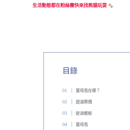
生活動態都在粉絲團快來找熊貓玩耍
目錄
薑母島在哪？
遊湖票價
遊湖體驗
薑母島