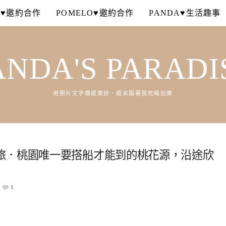
A♥邀約合作
POMELO♥邀約合作
PANDA♥生活趣事
ANDA'S PARADI
用照片文字傳遞美好．週末跟著我吃喝玩樂
旅．桃園唯一要搭船才能到的桃花源，沿途欣
1