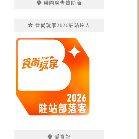
✿ 樂園廣告贊助商
✿ 食尚玩家2026駐站達人
✿ 愛食記