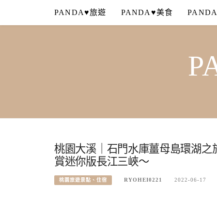
Skip
PANDA♥旅遊
PANDA♥美食
PAND
to
content
P
桃園大溪｜石門水庫薑母島環湖之
賞迷你版長江三峽～
RYOHEI0221
2022-06-17
桃園旅遊景點、住宿