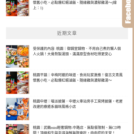
懷舊小吃，必點爆紅蝦滷飯、隨緣雞與濃郁雞湯～(線
上：1)
近期文章
受保護的內容: 桃園｜御鍋堂鍋物．不用自己煮的懶人個
人火鍋！大骨熬製湯頭、滿滿原型食材吃得更安心
桃園平鎮｜辛梅阿嬤的味道．食尚玩家激推！復古文青風
懷舊小吃，必點爆紅蝦滷飯、隨緣雞與濃郁雞湯～
桃園中壢｜喵派披薩．中壢火車站旁手工窯烤披薩，老屋
改建的療癒系貓咪風格小店
桃園｜武鶴mini輕奢鍋物-中路店．無點餐限制、無CD時
間！頂級和牛與澎湃海鮮無限爽吃，肉肉控的天堂！