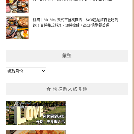
桃園｜Mr. May 義式百匯桃園店．$498起超狂百匯吃到
飽！百種義式料理、18種披薩，高CP值聚餐首選！
彙整
彙
整
✿ 快速懶人旅食趣