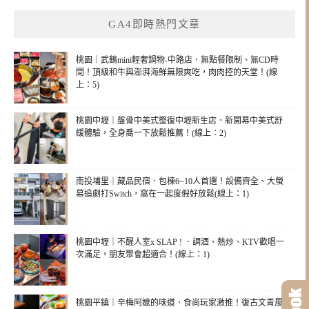
GA4即時熱門文章
桃園｜武鶴mini輕奢鍋物-中路店．無點餐限制、無CD時
間！頂級和牛與澎湃海鮮無限爽吃，肉肉控的天堂！(線
上：5)
桃園中壢｜盤骨中美式整復中壢新生店．新開幕中美式舒
緩體驗，全身喬一下放鬆推薦！(線上：2)
南投埔里｜藏品民宿．包棟6~10人首選！設備齊全、大螢
幕追劇打Switch，窩在一起度假好放鬆(線上：1)
桃園中壢｜不醒人室x SLAP ! ．調酒、熱炒、KTV歡唱一
次滿足，朋友聚會超適合！(線上：1)
桃園平鎮｜辛梅阿嬤的味道．食尚玩家激推！復古文青風