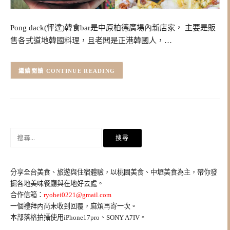
Pong dack(怦達)韓食bar是中原柏德廣場內新店家， 主要是販
售各式道地韓國料理，且老闆是正港韓國人，…
CONTINUE READING
搜
尋
關
鍵
分享全台美食、旅遊與住宿體驗，以桃園美食、中壢美食為主，帶你發
字:
掘各地美味餐廳與在地好去處。
合作信箱：
ryohei0221@gmail.com
一個禮拜內尚未收到回覆，麻煩再寄一次。
本部落格拍攝使用iPhone17pro、SONY A7IV。