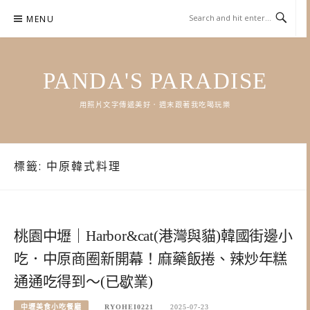
Skip
MENU
to
content
PANDA'S PARADISE
用照片文字傳遞美好．週末跟著我吃喝玩樂
標籤:
中原韓式料理
桃園中壢｜Harbor&cat(港灣與貓)韓國街邊小
吃．中原商圈新開幕！麻藥飯捲、辣炒年糕
通通吃得到～(已歇業)
中壢美食小吃餐廳
RYOHEI0221
2025-07-23