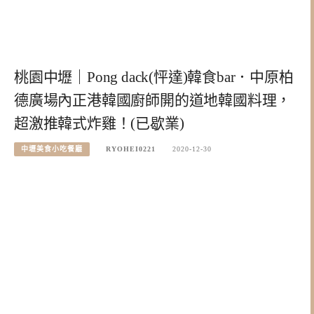
桃園中壢｜Pong dack(怦達)韓食bar．中原柏
德廣場內正港韓國廚師開的道地韓國料理，
超激推韓式炸雞！(已歇業)
中壢美食小吃餐廳
RYOHEI0221
2020-12-30