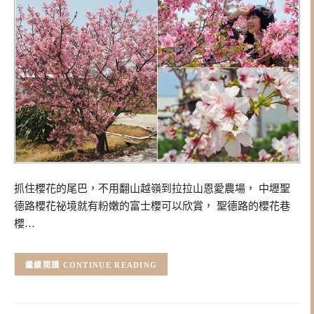
抓住櫻花的尾巴，不用翻山越嶺到拉拉山恩愛農場， 中壢聖
德路櫻花祕境就有粉嫩的富士櫻可以欣賞， 聖德路的櫻花巷
櫻…
CONTINUE READING