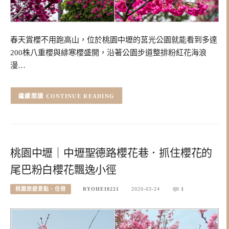
春天賞櫻不用跑高山，位於桃園中壢的莒光公園就能看到多達
200株八重櫻與緋寒櫻盛開，沿著公園步道整排粉紅花海浪
漫…
CONTINUE READING
桃園中壢｜中壢聖德路櫻花巷．抓住櫻花的
尾巴粉白櫻花飄逸小徑
桃園旅遊景點、住宿
RYOHEI0221
2020-03-24
1