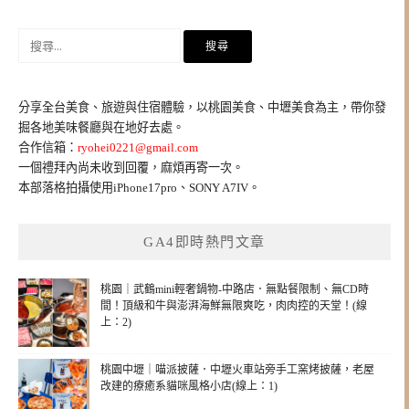
搜
尋
關
鍵
分享全台美食、旅遊與住宿體驗，以桃園美食、中壢美食為主，帶你發
字:
掘各地美味餐廳與在地好去處。
合作信箱：
ryohei0221@gmail.com
一個禮拜內尚未收到回覆，麻煩再寄一次。
本部落格拍攝使用iPhone17pro、SONY A7IV。
GA4即時熱門文章
桃園｜武鶴mini輕奢鍋物-中路店．無點餐限制、無CD時
間！頂級和牛與澎湃海鮮無限爽吃，肉肉控的天堂！(線
上：2)
桃園中壢｜喵派披薩．中壢火車站旁手工窯烤披薩，老屋
改建的療癒系貓咪風格小店(線上：1)