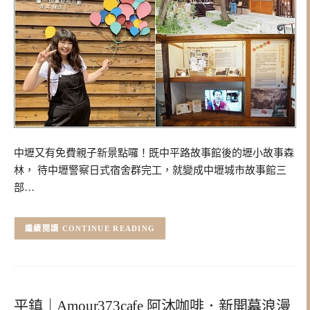
中壢又有免費親子新景點囉！既中平路故事館後的壢小故事森
林， 待中壢警察日式宿舍群完工，就變成中壢城市故事館三
部…
CONTINUE READING
平鎮｜Amour373cafe 阿沐咖啡．新開幕浪漫