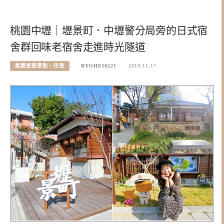
桃園中壢｜壢景町．中壢警分局旁的日式宿
舍群回味老宿舍走進時光隧道
桃園旅遊景點、住宿
RYOHEI0221
2019-11-17