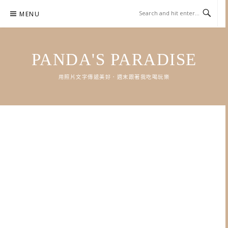
Skip
MENU
to
content
PANDA'S PARADISE
用照片文字傳遞美好．週末跟著我吃喝玩樂