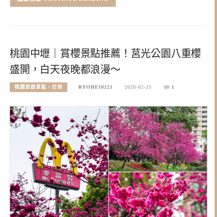
桃園中壢｜賞櫻景點推薦！莒光公園八重櫻
盛開，白天夜晚都浪漫～
桃園旅遊景點、住宿
RYOHEI0221
2026-02-25
1