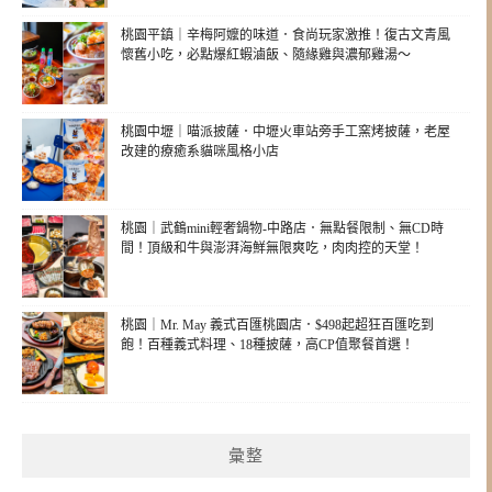
桃園平鎮｜辛梅阿嬤的味道．食尚玩家激推！復古文青風
懷舊小吃，必點爆紅蝦滷飯、隨緣雞與濃郁雞湯～
桃園中壢｜喵派披薩．中壢火車站旁手工窯烤披薩，老屋
改建的療癒系貓咪風格小店
桃園｜武鶴mini輕奢鍋物-中路店．無點餐限制、無CD時
間！頂級和牛與澎湃海鮮無限爽吃，肉肉控的天堂！
桃園｜Mr. May 義式百匯桃園店．$498起超狂百匯吃到
飽！百種義式料理、18種披薩，高CP值聚餐首選！
彙整