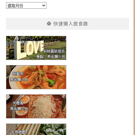
彙
整
✿ 快速懶人旅食趣