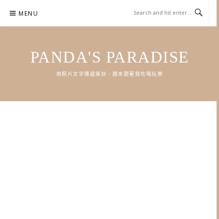
Skip
MENU
to
content
PANDA'S PARADISE
用照片文字傳遞美好．週末跟著我吃喝玩樂