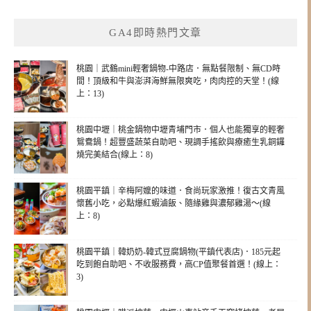
GA4即時熱門文章
桃園｜武鶴mini輕奢鍋物-中路店．無點餐限制、無CD時
間！頂級和牛與澎湃海鮮無限爽吃，肉肉控的天堂！(線
上：13)
桃園中壢｜桃金鍋物中壢青埔門市．個人也能獨享的輕奢
鴛鴦鍋！超豐盛蔬菜自助吧、現調手搖飲與療癒生乳銅鑼
燒完美結合(線上：8)
桃園平鎮｜辛梅阿嬤的味道．食尚玩家激推！復古文青風
懷舊小吃，必點爆紅蝦滷飯、隨緣雞與濃郁雞湯～(線
上：8)
桃園平鎮｜韓奶奶-韓式豆腐鍋物(平鎮代表店)．185元起
吃到飽自助吧、不收服務費，高CP值聚餐首選！(線上：
3)