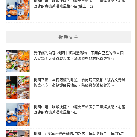
桃園中壢｜喵派披薩．中壢火車站旁手工窯烤披薩，老屋
改建的療癒系貓咪風格小店(線上：2)
近期文章
受保護的內容: 桃園｜御鍋堂鍋物．不用自己煮的懶人個
人火鍋！大骨熬製湯頭、滿滿原型食材吃得更安心
桃園平鎮｜辛梅阿嬤的味道．食尚玩家激推！復古文青風
懷舊小吃，必點爆紅蝦滷飯、隨緣雞與濃郁雞湯～
桃園中壢｜喵派披薩．中壢火車站旁手工窯烤披薩，老屋
改建的療癒系貓咪風格小店
桃園｜武鶴mini輕奢鍋物-中路店．無點餐限制、無CD時