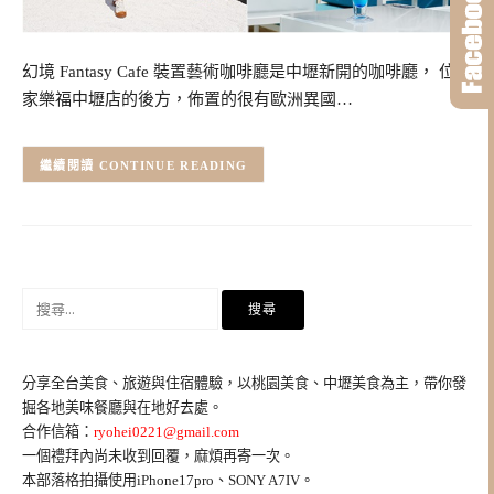
幻境 Fantasy Cafe 裝置藝術咖啡廳是中壢新開的咖啡廳， 位在
家樂福中壢店的後方，佈置的很有歐洲異國…
CONTINUE READING
搜
尋
關
鍵
分享全台美食、旅遊與住宿體驗，以桃園美食、中壢美食為主，帶你發
字:
掘各地美味餐廳與在地好去處。
合作信箱：
ryohei0221@gmail.com
一個禮拜內尚未收到回覆，麻煩再寄一次。
本部落格拍攝使用iPhone17pro、SONY A7IV。