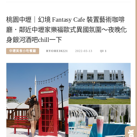
桃園中壢｜幻境 Fantasy Cafe 裝置藝術咖啡
廳．鄰近中壢家樂福歐式異國氛圍～夜晚化
身銀河酒吧chill一下
中壢美食小吃餐廳
RYOHEI0221
2022-03-13
1