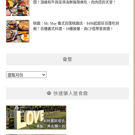
間！頂級和牛與澎湃海鮮無限爽吃，肉肉控的天堂！
桃園｜Mr. May 義式百匯桃園店．$498起超狂百匯吃到
飽！百種義式料理、18種披薩，高CP值聚餐首選！
彙整
彙
整
✿ 快速懶人旅食趣