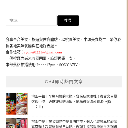
搜
尋
關
鍵
分享全台美食、旅遊與住宿體驗，以桃園美食、中壢美食為主，帶你發
字:
掘各地美味餐廳與在地好去處。
合作信箱：
ryohei0221@gmail.com
一個禮拜內尚未收到回覆，麻煩再寄一次。
本部落格拍攝使用iPhone17pro、SONY A7IV。
GA4即時熱門文章
桃園平鎮｜辛梅阿嬤的味道．食尚玩家激推！復古文青風
懷舊小吃，必點爆紅蝦滷飯、隨緣雞與濃郁雞湯～(線
上：11)
桃園中壢｜桃金鍋物中壢青埔門市．個人也能獨享的輕奢
鴛鴦鍋！超豐盛蔬菜自助吧、現調手搖飲與療癒生乳銅鑼