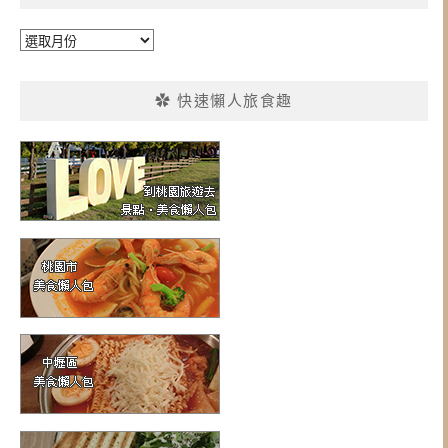
彙
整
✿ 快速懶人旅食趣