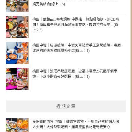
燒完美結合(線上：5)
桃園｜武鶴mini輕奢鍋物-中路店．無點餐限制、無CD時
間！頂級和牛與澎湃海鮮無限爽吃，肉肉控的天堂！(線
上：3)
桃園中壢｜喵派披薩．中壢火車站旁手工窯烤披薩，老屋
改建的療癒系貓咪風格小店(線上：1)
桃園中壢｜流氓串燒居酒屋．忠福市場旁25元起平價串
燒，下班小酌宵夜好選擇！(線上：1)
近期文章
受保護的內容: 桃園｜御鍋堂鍋物．不用自己煮的懶人個
人火鍋！大骨熬製湯頭、滿滿原型食材吃得更安心