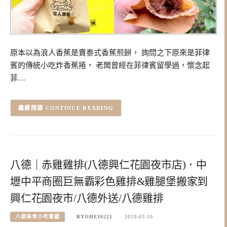
原本以為浪人香蕉是賣泰式香蕉煎餅， 詢問之下原來是菲律
賓的傳統小吃炸香蕉捲， 老闆曾經在菲律賓留學過，懷念起
菲…
CONTINUE READING
八德｜赤雞雞排(八德興仁花園夜市店)．中
壢中平商圈巨無霸彩色雞排&雞腿堡搬家到
興仁花園夜市/八德外送/八德雞排
八德美食小吃餐廳
RYOHEI0221
2019-03-10