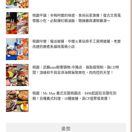
桃園平鎮｜辛梅阿嬤的味道．食尚玩家激推！復古文青風
懷舊小吃，必點爆紅蝦滷飯、隨緣雞與濃郁雞湯～
桃園中壢｜喵派披薩．中壢火車站旁手工窯烤披薩，老屋
改建的療癒系貓咪風格小店
桃園｜武鶴mini輕奢鍋物-中路店．無點餐限制、無CD時
間！頂級和牛與澎湃海鮮無限爽吃，肉肉控的天堂！
桃園｜Mr. May 義式百匯桃園店．$498起超狂百匯吃到
飽！百種義式料理、18種披薩，高CP值聚餐首選！
彙整