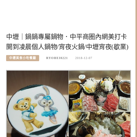
中壢｜鍋鍋專屬鍋物．中平商圈內網美打卡
開到凌晨個人鍋物/宵夜火鍋/中壢宵夜(歇業)
中壢美食小吃餐廳
RYOHEI0221
2018-12-07