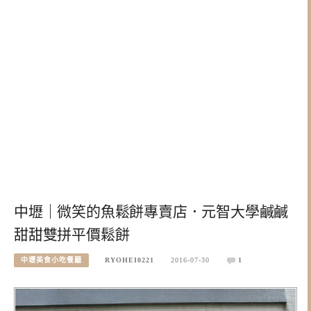
中壢｜微笑的魚鬆餅專賣店．元智大學鹹鹹
甜甜雙拼平價鬆餅
中壢美食小吃餐廳
RYOHEI0221
2016-07-30
1