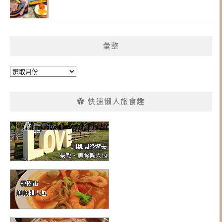
彙整
彙
整
✿ 快速懶人旅食趣