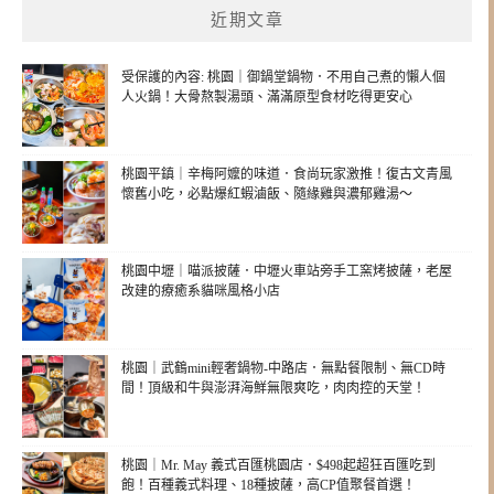
近期文章
受保護的內容: 桃園｜御鍋堂鍋物．不用自己煮的懶人個
人火鍋！大骨熬製湯頭、滿滿原型食材吃得更安心
桃園平鎮｜辛梅阿嬤的味道．食尚玩家激推！復古文青風
懷舊小吃，必點爆紅蝦滷飯、隨緣雞與濃郁雞湯～
桃園中壢｜喵派披薩．中壢火車站旁手工窯烤披薩，老屋
改建的療癒系貓咪風格小店
桃園｜武鶴mini輕奢鍋物-中路店．無點餐限制、無CD時
間！頂級和牛與澎湃海鮮無限爽吃，肉肉控的天堂！
桃園｜Mr. May 義式百匯桃園店．$498起超狂百匯吃到
飽！百種義式料理、18種披薩，高CP值聚餐首選！