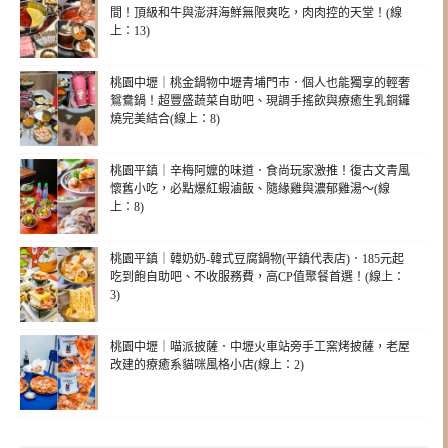
間！頂級和牛與澎湃海鮮無限爽吃，肉肉控的天堂！(線
上：13)
桃園中壢｜桃金鍋物中壢青埔門市．個人也能獨享的輕奢
鴛鴦鍋！超豐盛蔬菜自助吧、現調手搖飲與療癒生乳銅鑼
燒完美結合(線上：8)
桃園平鎮｜辛梅阿嬤的味道．食尚玩家激推！復古文青風
懷舊小吃，必點爆紅蝦滷飯、隨緣雞與濃郁雞湯～(線
上：8)
桃園平鎮｜韓奶奶-韓式豆腐鍋物(平鎮代表店)．185元起
吃到飽自助吧、不收服務費，高CP值聚餐首選！(線上：
3)
桃園中壢｜喵派披薩．中壢火車站旁手工窯烤披薩，老屋
改建的療癒系貓咪風格小店(線上：2)