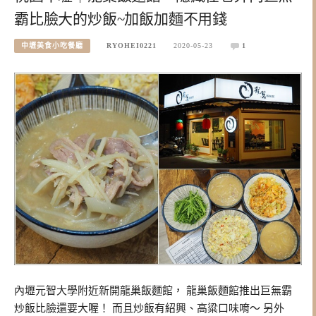
霸比臉大的炒飯~加飯加麵不用錢
中壢美食小吃餐廳
RYOHEI0221
2020-05-23
1
內壢元智大學附近新開龍巢飯麵館， 龍巢飯麵館推出巨無霸
炒飯比臉還要大喔！ 而且炒飯有紹興、高粱口味唷～ 另外