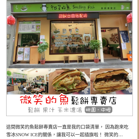
這間微笑的魚鬆餅專賣店一直是我的口袋清單， 因為跑來吃
雪冰SNOW ICE的關係，讓我可以一起插旗啦！ 微笑的…