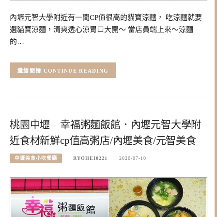
內壢元智大學附近有一間CP值很高的貓寶涼麵， 吃涼麵就要
選貓寶涼麵，清爽透心涼胃口大開～ 當店員端上來～涼麵
的…
CONTINUE READING
桃園中壢｜幸福粥麵飯館．內壢元智大學附
近食材新鮮cp值高粥店/內壢美食/元智美食
中壢美食小吃餐廳
RYOHEI0221
2020-07-10