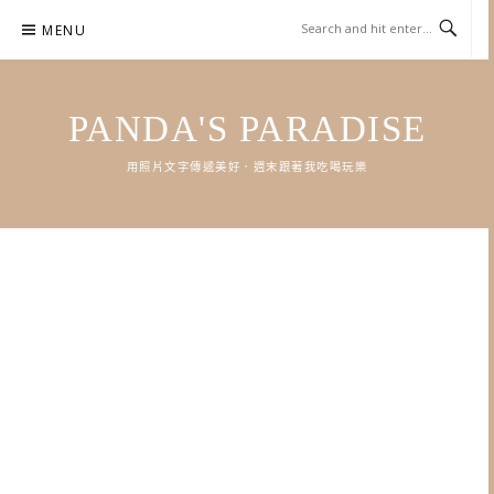
Skip
MENU
to
content
PANDA'S PARADISE
用照片文字傳遞美好．週末跟著我吃喝玩樂