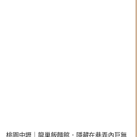
桃園中壢｜龍巢飯麵館．隱藏在巷弄內巨無