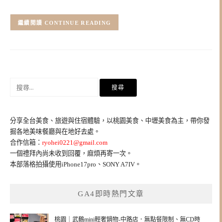
CONTINUE READING
搜
尋
關
鍵
分享全台美食、旅遊與住宿體驗，以桃園美食、中壢美食為主，帶你發
字:
掘各地美味餐廳與在地好去處。
合作信箱：
ryohei0221@gmail.com
一個禮拜內尚未收到回覆，麻煩再寄一次。
本部落格拍攝使用iPhone17pro、SONY A7IV。
GA4即時熱門文章
桃園｜武鶴mini輕奢鍋物-中路店．無點餐限制、無CD時