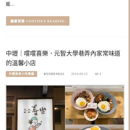
龍…
CONTINUE READING
中壢｜嚐嚐喜樂．元智大學巷弄內家常味道
的溫馨小店
中壢美食小吃餐廳
RYOHEI0221
2019-09-12
1