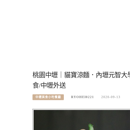
桃園中壢｜貓寶涼麵．內壢元智大學
食/中壢外送
RYOHEI0221
2020-09-13
中壢美食小吃餐廳