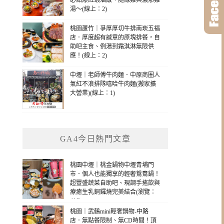
必點爆紅蝦滷飯、隨緣雞與濃郁雞
湯～(線上：2)
桃園蘆竹｜爭厚厚切牛排南崁五福
店．厚度超有誠意的原塊排餐，自
助吧主食、例湯到霜淇淋無限供
應！(線上：2)
中壢｜老師傅牛肉麵．中原商圈人
氣紅不浪排隊嘻哈牛肉麵(搬家擴
大營業)(線上：1)
GA4今日熱門文章
桃園中壢｜桃金鍋物中壢青埔門
市．個人也能獨享的輕奢鴛鴦鍋！
超豐盛蔬菜自助吧、現調手搖飲與
療癒生乳銅鑼燒完美結合(瀏覽：
416)
桃園｜武鶴mini輕奢鍋物-中路
店．無點餐限制、無CD時間！頂