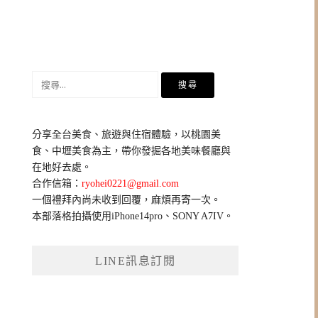
搜
尋
關
鍵
分享全台美食、旅遊與住宿體驗，以桃園美
字:
食、中壢美食為主，帶你發掘各地美味餐廳與
在地好去處。
合作信箱：
ryohei0221@gmail.com
一個禮拜內尚未收到回覆，麻煩再寄一次。
本部落格拍攝使用iPhone14pro、SONY A7IV。
LINE訊息訂閱