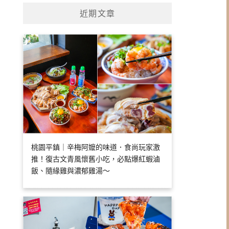
近期文章
桃園平鎮｜辛梅阿嬤的味道．食尚玩家激
推！復古文青風懷舊小吃，必點爆紅蝦滷
飯、隨緣雞與濃郁雞湯～