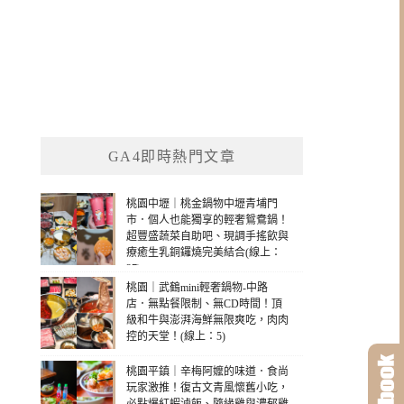
GA4即時熱門文章
桃園中壢｜桃金鍋物中壢青埔門
市．個人也能獨享的輕奢鴛鴦鍋！
超豐盛蔬菜自助吧、現調手搖飲與
療癒生乳銅鑼燒完美結合(線上：
27)
桃園｜武鶴mini輕奢鍋物-中路
店．無點餐限制、無CD時間！頂
級和牛與澎湃海鮮無限爽吃，肉肉
控的天堂！(線上：5)
桃園平鎮｜辛梅阿嬤的味道．食尚
玩家激推！復古文青風懷舊小吃，