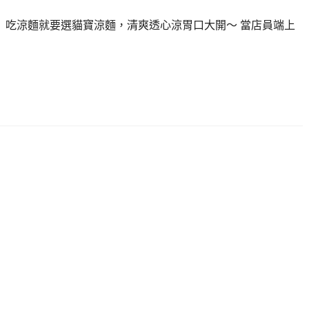
， 吃涼麵就要選貓寶涼麵，清爽透心涼胃口大開～ 當店員端上