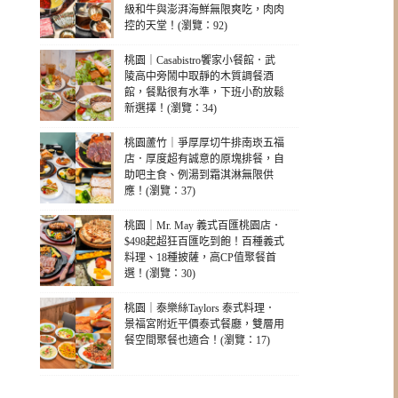
級和牛與澎湃海鮮無限爽吃，肉肉
控的天堂！(瀏覽：92)
桃園｜Casabistro饗家小餐館．武
陵高中旁鬧中取靜的木質調餐酒
館，餐點很有水準，下班小酌放鬆
新選擇！(瀏覽：34)
桃園蘆竹｜爭厚厚切牛排南崁五福
店．厚度超有誠意的原塊排餐，自
助吧主食、例湯到霜淇淋無限供
應！(瀏覽：37)
桃園｜Mr. May 義式百匯桃園店．
$498起超狂百匯吃到飽！百種義式
料理、18種披薩，高CP值聚餐首
選！(瀏覽：30)
桃園｜泰樂絲Taylors 泰式料理．
景福宮附近平價泰式餐廳，雙層用
餐空間聚餐也適合！(瀏覽：17)