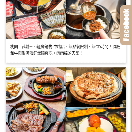
桃園｜武鶴mini輕奢鍋物-中路店．無點餐限制、無CD時間！頂級
和牛與澎湃海鮮無限爽吃，肉肉控的天堂！