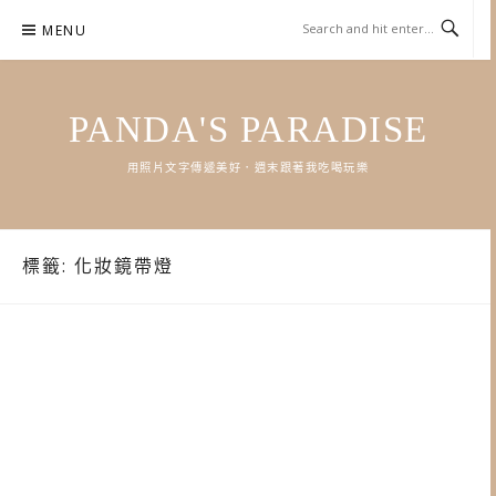
Skip
MENU
to
content
PANDA'S PARADISE
用照片文字傳遞美好．週末跟著我吃喝玩樂
標籤:
化妝鏡帶燈