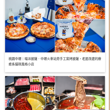
桃園中壢｜喵派披薩．中壢火車站旁手工窯烤披薩，老屋改建的療
癒系貓咪風格小店