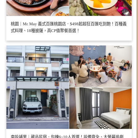
桃園｜Mr. May 義式百匯桃園店．$498起超狂百匯吃到飽！百種義
式料理、18種披薩，高CP值聚餐首選！
南投埔里｜藏品民宿．包棟6~10人首選！設備齊全、大螢幕追劇