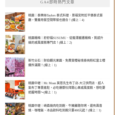
GA4即時熱門文章
桃園｜泰樂絲Taylors 泰式料理．景福宮附近平價泰式餐
廳，雙層用餐空間聚餐也適合！(線上：4)
桃園楊梅｜舒舒福SUSUMU．從龍潭搬遷楊梅，質感升
級的戚風蛋糕專門店！(線上：2)
新竹尖石｜財伯觀光果園．免費賞櫻秘境泰崗粉紅富士櫻
爆炸滿開！(線上：1)
桃園中壢｜Mr. Moan 莫恩先生布丁店-大江快閃店．超人
氣布丁專賣進駐，必吃爆漿杜拜開心果戚風蛋糕，想吃要
把握時間～(線上：1)
桃園中壢｜崎森燒肉吃到飽．牛豬雞隨你烤，還有壽喜
燒、咖哩飯、冰品飲料吃到飽只要460元起！(線上：1)