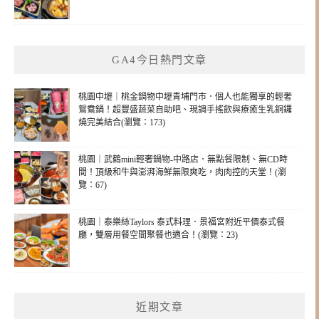
GA4今日熱門文章
桃園中壢｜桃金鍋物中壢青埔門市．個人也能獨享的輕奢
鴛鴦鍋！超豐盛蔬菜自助吧、現調手搖飲與療癒生乳銅鑼
燒完美結合(瀏覽：173)
桃園｜武鶴mini輕奢鍋物-中路店．無點餐限制、無CD時
間！頂級和牛與澎湃海鮮無限爽吃，肉肉控的天堂！(瀏
覽：67)
桃園｜泰樂絲Taylors 泰式料理．景福宮附近平價泰式餐
廳，雙層用餐空間聚餐也適合！(瀏覽：23)
近期文章