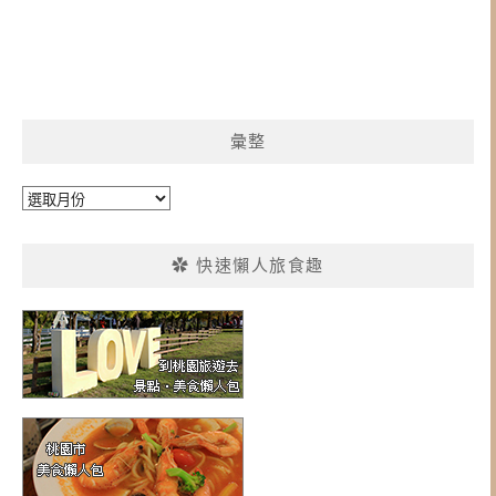
彙整
彙
整
✿ 快速懶人旅食趣