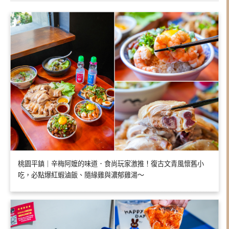
桃園平鎮｜辛梅阿嬤的味道．食尚玩家激推！復古文青風懷舊小
吃，必點爆紅蝦滷飯、隨緣雞與濃郁雞湯～