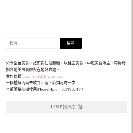
搜
尋
關
鍵
分享全台美食、旅遊與住宿體驗，以桃園美食、中壢美食為主，帶你發
字:
掘各地美味餐廳與在地好去處。
合作信箱：
ryohei0221@gmail.com
一個禮拜內尚未收到回覆，麻煩再寄一次。
本部落格拍攝使用iPhone14pro、SONY A7IV。
LINE訊息訂閱