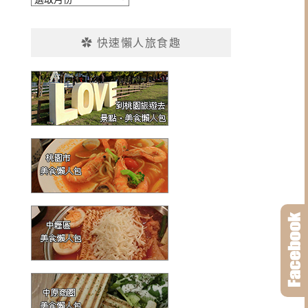
整
✿ 快速懶人旅食趣