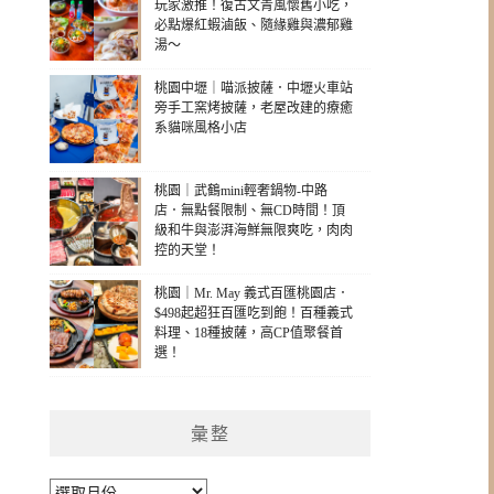
玩家激推！復古文青風懷舊小吃，
必點爆紅蝦滷飯、隨緣雞與濃郁雞
湯～
桃園中壢｜喵派披薩．中壢火車站
旁手工窯烤披薩，老屋改建的療癒
系貓咪風格小店
桃園｜武鶴mini輕奢鍋物-中路
店．無點餐限制、無CD時間！頂
級和牛與澎湃海鮮無限爽吃，肉肉
控的天堂！
桃園｜Mr. May 義式百匯桃園店．
$498起超狂百匯吃到飽！百種義式
料理、18種披薩，高CP值聚餐首
選！
彙整
彙