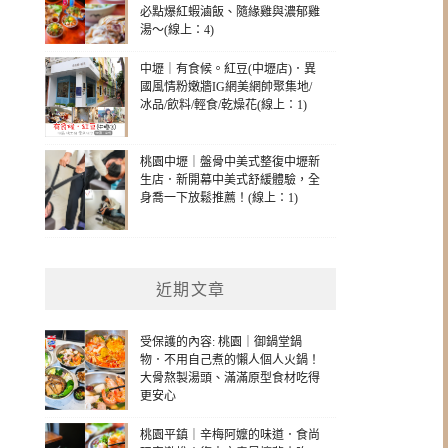
必點爆紅蝦滷飯、隨緣雞與濃郁雞
湯～(線上：4)
中壢｜有食候。紅豆(中壢店)．異
國風情粉嫩牆IG網美網帥聚集地/
冰品/飲料/輕食/乾燥花(線上：1)
桃園中壢｜盤骨中美式整復中壢新
生店．新開幕中美式舒緩體驗，全
身喬一下放鬆推薦！(線上：1)
近期文章
受保護的內容: 桃園｜御鍋堂鍋
物．不用自己煮的懶人個人火鍋！
大骨熬製湯頭、滿滿原型食材吃得
更安心
桃園平鎮｜辛梅阿嬤的味道．食尚