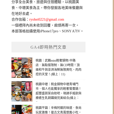
分享全台美食、旅遊與住宿體驗，以桃園美
字:
食、中壢美食為主，帶你發掘各地美味餐廳與
在地好去處。
合作信箱：
ryohei0221@gmail.com
一個禮拜內尚未收到回覆，麻煩再寄一次。
本部落格拍攝使用iPhone17pro、SONY A7IV。
GA4即時熱門文章
桃園｜武鶴mini輕奢鍋物-中路
店．無點餐限制、無CD時間！頂
級和牛與澎湃海鮮無限爽吃，肉肉
控的天堂！(線上：11)
桃園中壢｜桃金鍋物中壢青埔門
市．個人也能獨享的輕奢鴛鴦鍋！
超豐盛蔬菜自助吧、現調手搖飲與
療癒生乳銅鑼燒完美結合(線上：
6)
桃園平鎮｜辛梅阿嬤的味道．食尚
玩家激推！復古文青風懷舊小吃，