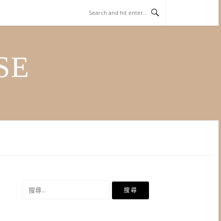
SE
搜
尋
關
鍵