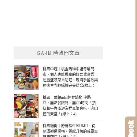
GA4即時熱門文章
桃園中壢｜桃金鍋物中壢青埔門
市．個人也能獨享的輕奢鴛鴦鍋！
超豐盛蔬菜自助吧、現調手搖飲與
療癒生乳銅鑼燒完美結合(線上：
14)
桃園｜武鶴mini輕奢鍋物-中路
店．無點餐限制、無CD時間！頂
級和牛與澎湃海鮮無限爽吃，肉肉
控的天堂！(線上：4)
桃園楊梅｜舒舒福SUSUMU．從
龍潭搬遷楊梅，質感升級的戚風蛋