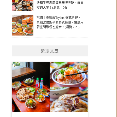
級和牛與澎湃海鮮無限爽吃，肉肉
控的天堂！(瀏覽：54)
桃園｜泰樂絲Taylors 泰式料理．
景福宮附近平價泰式餐廳，雙層用
餐空間聚餐也適合！(瀏覽：20)
近期文章