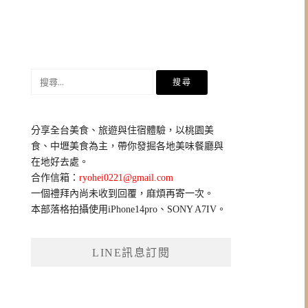
搜
尋
關
鍵
分享全台美食、旅遊與住宿體驗，以桃園美
字:
食、中壢美食為主，帶你發掘各地美味餐廳與
在地好去處。
合作信箱：
ryohei0221@gmail.com
一個禮拜內尚未收到回覆，麻煩再寄一次。
本部落格拍攝使用iPhone14pro、SONY A7IV。
LINE訊息訂閱