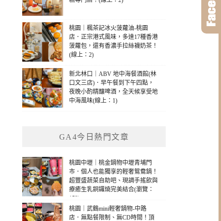
糕專門店！(線上：2)
桃園｜楓茶記冰火菠蘿油-桃園
店．正宗港式風味，多達17種香港
菠蘿包，還有香濃手拉絲襪奶茶！
(線上：2)
新北林口｜ABV 地中海餐酒館(林
口文三店)．早午餐到下午四點，
夜晚小酌精釀啤酒，全天候享受地
中海風味(線上：1)
GA4今日熱門文章
桃園中壢｜桃金鍋物中壢青埔門
市．個人也能獨享的輕奢鴛鴦鍋！
超豐盛蔬菜自助吧、現調手搖飲與
療癒生乳銅鑼燒完美結合(瀏覽：
153)
桃園｜武鶴mini輕奢鍋物-中路
店．無點餐限制、無CD時間！頂