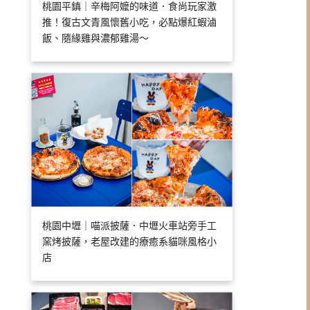
桃園平鎮｜辛梅阿嬤的味道．食尚玩家激
推！復古文青風懷舊小吃，必點爆紅蝦滷
飯、隨緣雞與濃郁雞湯～
桃園中壢｜喵派披薩．中壢火車站旁手工
窯烤披薩，老屋改建的療癒系貓咪風格小
店