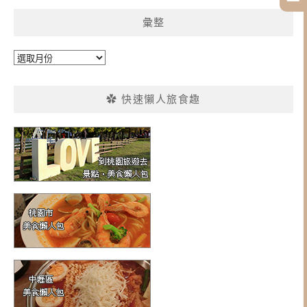
彙整
彙
整
✿ 快速懶人旅食趣