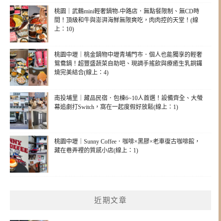
桃園｜武鶴mini輕奢鍋物-中路店．無點餐限制、無CD時
間！頂級和牛與澎湃海鮮無限爽吃，肉肉控的天堂！(線
上：10)
桃園中壢｜桃金鍋物中壢青埔門市．個人也能獨享的輕奢
鴛鴦鍋！超豐盛蔬菜自助吧、現調手搖飲與療癒生乳銅鑼
燒完美結合(線上：4)
南投埔里｜藏品民宿．包棟6~10人首選！設備齊全、大螢
幕追劇打Switch，窩在一起度假好放鬆(線上：1)
桃園中壢｜Sunny Coffee．咖啡×黑膠×老車復古咖啡館，
藏在巷弄裡的質感小店(線上：1)
近期文章