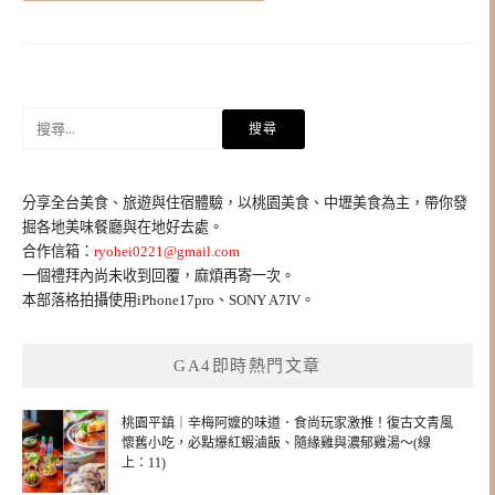
搜
尋
關
鍵
分享全台美食、旅遊與住宿體驗，以桃園美食、中壢美食為主，帶你發
字:
掘各地美味餐廳與在地好去處。
合作信箱：
ryohei0221@gmail.com
一個禮拜內尚未收到回覆，麻煩再寄一次。
本部落格拍攝使用iPhone17pro、SONY A7IV。
GA4即時熱門文章
桃園平鎮｜辛梅阿嬤的味道．食尚玩家激推！復古文青風
懷舊小吃，必點爆紅蝦滷飯、隨緣雞與濃郁雞湯～(線
上：11)