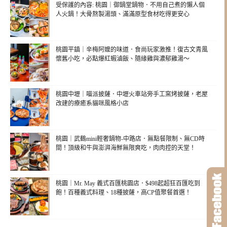
受保護的內容: 桃園｜御鍋堂鍋物．不用自己煮的懶人個
人火鍋！大骨熬製湯頭、滿滿原型食材吃得更安心
桃園平鎮｜辛梅阿嬤的味道．食尚玩家激推！復古文青風
懷舊小吃，必點爆紅蝦滷飯、隨緣雞與濃郁雞湯～
桃園中壢｜喵派披薩．中壢火車站旁手工窯烤披薩，老屋
改建的療癒系貓咪風格小店
桃園｜武鶴mini輕奢鍋物-中路店．無點餐限制、無CD時
間！頂級和牛與澎湃海鮮無限爽吃，肉肉控的天堂！
桃園｜Mr. May 義式百匯桃園店．$498起超狂百匯吃到
飽！百種義式料理、18種披薩，高CP值聚餐首選！