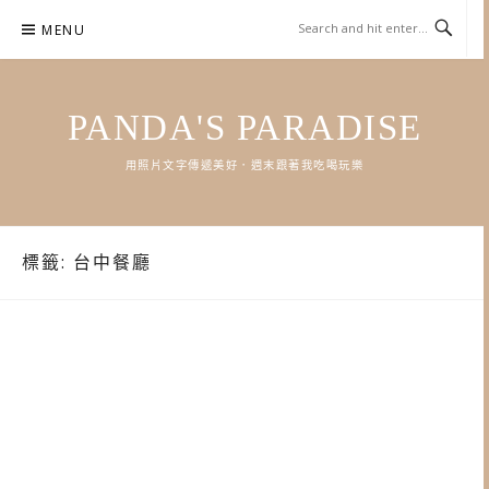
Skip
MENU
to
content
PANDA'S PARADISE
用照片文字傳遞美好．週末跟著我吃喝玩樂
標籤:
台中餐廳