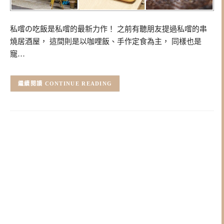
私嚐の吃飯是私嚐的最新力作！ 之前有聽朋友提過私嚐的串
燒居酒屋， 這間則是以咖哩飯、手作定食為主， 同樣也是
寵…
CONTINUE READING