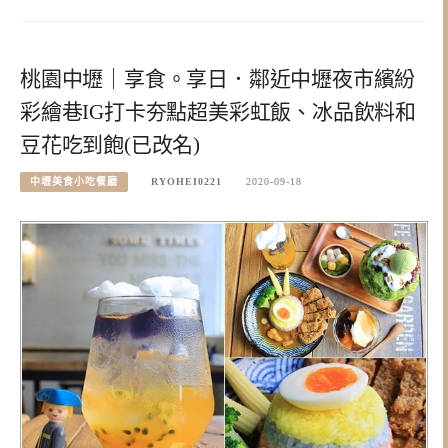
桃園中壢｜享食。享日．鄰近中壢夜市繽紛
彩繪巷IG打卡夯點超美彩虹飯、冰品飲料和
豆花吃到飽(已改名)
中壢美食小吃餐廳
RYOHEI0221
2020-09-18