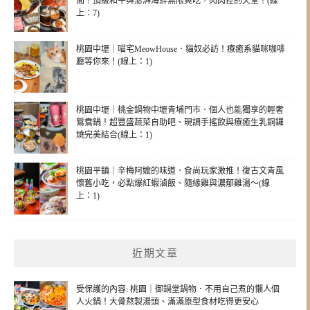
間！頂級和牛與澎湃海鮮無限爽吃，肉肉控的天堂！(線
上：7)
桃園中壢｜喵宅MeowHouse．貓奴必訪！療癒系貓咪咖啡
廳等你來！(線上：1)
桃園中壢｜桃金鍋物中壢青埔門市．個人也能獨享的輕奢
鴛鴦鍋！超豐盛蔬菜自助吧、現調手搖飲與療癒生乳銅鑼
燒完美結合(線上：1)
桃園平鎮｜辛梅阿嬤的味道．食尚玩家激推！復古文青風
懷舊小吃，必點爆紅蝦滷飯、隨緣雞與濃郁雞湯～(線
上：1)
近期文章
受保護的內容: 桃園｜御鍋堂鍋物．不用自己煮的懶人個
人火鍋！大骨熬製湯頭、滿滿原型食材吃得更安心