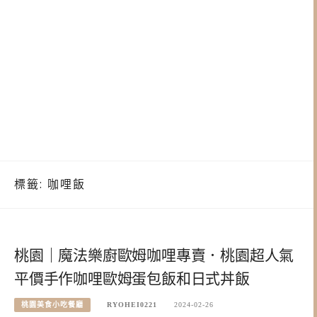
標籤:
咖哩飯
桃園｜魔法樂廚歐姆咖哩專賣．桃園超人氣
平價手作咖哩歐姆蛋包飯和日式丼飯
桃園美食小吃餐廳
RYOHEI0221
2024-02-26