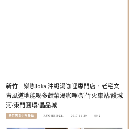
新竹｜樂咖loka 沖繩湯咖哩專門店．老宅文
青風道地能喝多蔬菜湯咖哩/新竹火車站/護城
河/東門圓環/晶品城
新竹美食小吃餐廳
RYOHEI0221
2017-11-20
2