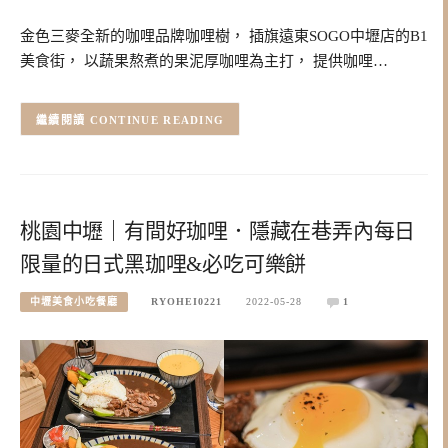
金色三麥全新的咖哩品牌咖哩樹， 插旗遠東SOGO中壢店的B1
美食街， 以蔬果熬煮的果泥厚咖哩為主打， 提供咖哩…
CONTINUE READING
桃園中壢｜有間好珈哩．隱藏在巷弄內每日
限量的日式黑珈哩&必吃可樂餅
中壢美食小吃餐廳
RYOHEI0221
2022-05-28
1