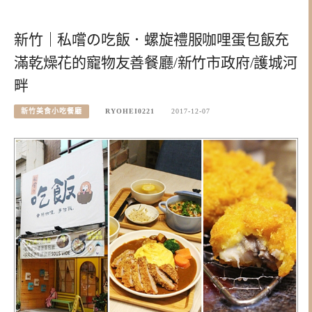
新竹｜私嚐の吃飯．螺旋禮服咖哩蛋包飯充
滿乾燥花的寵物友善餐廳/新竹市政府/護城河
畔
新竹美食小吃餐廳
RYOHEI0221
2017-12-07