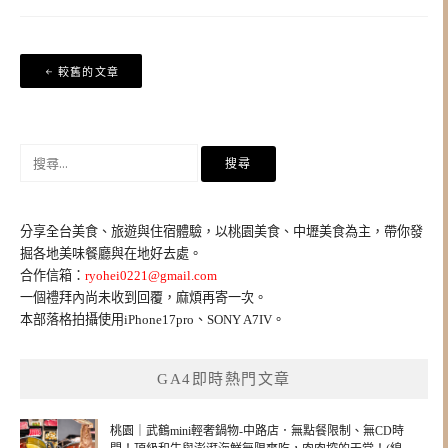
文
較舊的文章
章
導
覽
搜
尋
關
鍵
分享全台美食、旅遊與住宿體驗，以桃園美食、中壢美食為主，帶你發
字:
掘各地美味餐廳與在地好去處。
合作信箱：
ryohei0221@gmail.com
一個禮拜內尚未收到回覆，麻煩再寄一次。
本部落格拍攝使用iPhone17pro、SONY A7IV。
GA4即時熱門文章
桃園｜武鶴mini輕奢鍋物-中路店．無點餐限制、無CD時