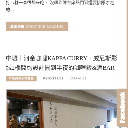
打卡就一直很想來吃， 沒想到陳主席熱門到還要排隊才吃
的…
CONTINUE READING
中壢｜河童咖哩KAPPA CURRY．威尼斯影
城2樓簡約設計開到半夜的咖哩飯&酒BAR
中壢美食小吃餐廳
RYOHEI0221
2018-02-23