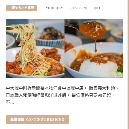
中壢美食小吃餐廳
RYOHEI0221
2022-05-20
1
中大壢中附近新開幕本物洋食中壢壢中店， 販售義大利麵、
日本職人秘傳咖哩飯和洋派丼飯， 最低價格只要90元起，
不…
CONTINUE READING