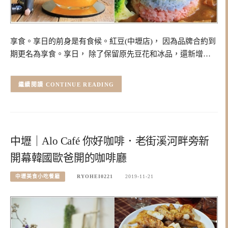
享食。享日的前身是有食候。紅豆(中壢店)， 因為品牌合約到
期更名為享食。享日， 除了保留原先豆花和冰品，還新增…
CONTINUE READING
中壢｜Alo Café 你好咖啡．老街溪河畔旁新
開幕韓國歐爸開的咖啡廳
中壢美食小吃餐廳
RYOHEI0221
2019-11-21