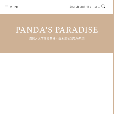
Skip
MENU
to
content
PANDA'S PARADISE
用照片文字傳遞美好．週末跟著我吃喝玩樂