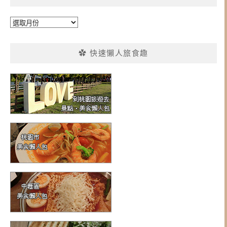
彙
整
✿ 快速懶人旅食趣