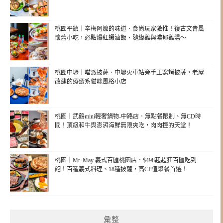
桃園平鎮｜辛梅阿嬤的味道．食尚玩家激推！復古文青風
懷舊小吃，必點爆紅蝦滷飯、隨緣雞與濃郁雞湯～
桃園中壢｜喵派披薩．中壢火車站旁手工窯烤披薩，老屋
改建的療癒系貓咪風格小店
桃園｜武鶴mini輕奢鍋物-中路店．無點餐限制、無CD時
間！頂級和牛與澎湃海鮮無限爽吃，肉肉控的天堂！
桃園｜Mr. May 義式百匯桃園店．$498起超狂百匯吃到
飽！百種義式料理、18種披薩，高CP值聚餐首選！
彙整