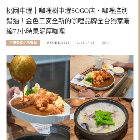
桃園中壢｜咖哩樹中壢SOGO店．咖哩控別
錯過！金色三麥全新的咖哩品牌全台獨家濃
縮72小時果泥厚咖哩
中壢美食小吃餐廳
RYOHEI0221
2022-07-22
1