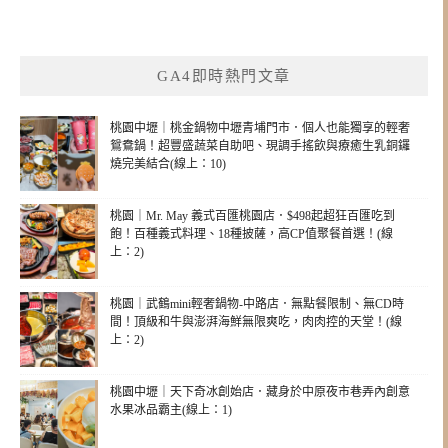
GA4即時熱門文章
桃園中壢｜桃金鍋物中壢青埔門市．個人也能獨享的輕奢
鴛鴦鍋！超豐盛蔬菜自助吧、現調手搖飲與療癒生乳銅鑼
燒完美結合(線上：10)
桃園｜Mr. May 義式百匯桃園店．$498起超狂百匯吃到
飽！百種義式料理、18種披薩，高CP值聚餐首選！(線
上：2)
桃園｜武鶴mini輕奢鍋物-中路店．無點餐限制、無CD時
間！頂級和牛與澎湃海鮮無限爽吃，肉肉控的天堂！(線
上：2)
桃園中壢｜天下奇冰創始店．藏身於中原夜市巷弄內創意
水果冰品霸主(線上：1)