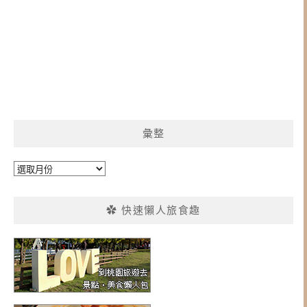
彙整
彙
整
✿ 快速懶人旅食趣