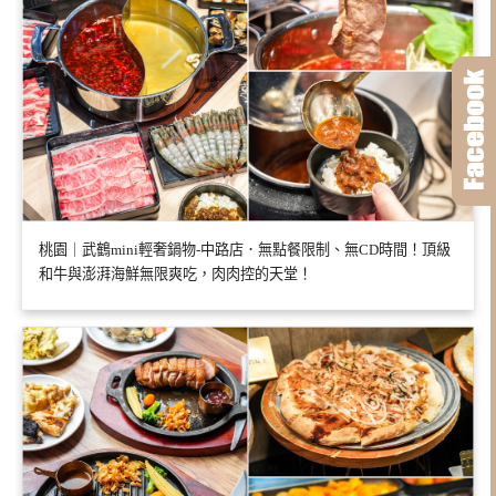
桃園｜武鶴mini輕奢鍋物-中路店．無點餐限制、無CD時間！頂級
和牛與澎湃海鮮無限爽吃，肉肉控的天堂！