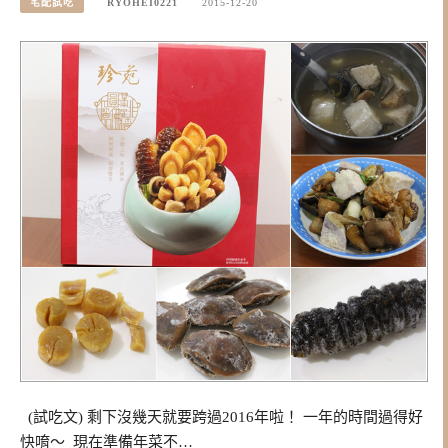
宅配試吃
RYOHEI0221
2015-12-20
(試吃文) 剩下沒幾天就要跨過2016年啦！ 一年的時間過得好
快唷～ 現在準備年菜不…