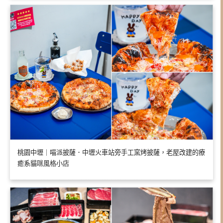
桃園中壢｜喵派披薩．中壢火車站旁手工窯烤披薩，老屋改建的療
癒系貓咪風格小店