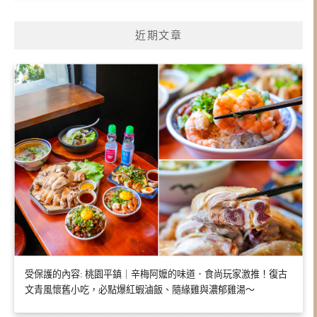
近期文章
受保護的內容: 桃園平鎮｜辛梅阿嬤的味道．食尚玩家激推！復古
文青風懷舊小吃，必點爆紅蝦滷飯、隨緣雞與濃郁雞湯～