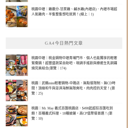
桃園中壢｜雞霸分-甘蔗雞、鹹水雞(內壢店)．內壢市場超
人氣雞肉，半隻整隻想吃就買！(線上：1)
GA4今日熱門文章
桃園中壢｜桃金鍋物中壢青埔門市．個人也能獨享的輕奢
鴛鴦鍋！超豐盛蔬菜自助吧、現調手搖飲與療癒生乳銅鑼
燒完美結合(瀏覽：174)
桃園｜武鶴mini輕奢鍋物-中路店．無點餐限制、無CD時
間！頂級和牛與澎湃海鮮無限爽吃，肉肉控的天堂！(瀏
覽：25)
桃園｜Mr. May 義式百匯桃園店．$498起超狂百匯吃到
飽！百種義式料理、18種披薩，高CP值聚餐首選！(瀏
覽：10)