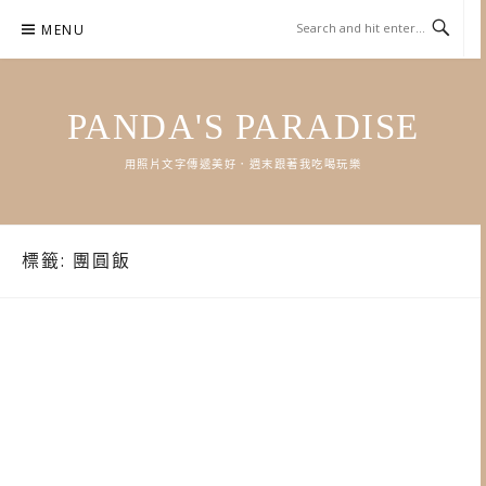
Skip
MENU
to
content
PANDA'S PARADISE
用照片文字傳遞美好．週末跟著我吃喝玩樂
標籤:
團圓飯