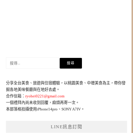
搜
尋
關
鍵
分享全台美食、旅遊與住宿體驗，以桃園美食、中壢美食為主，帶你發
字:
掘各地美味餐廳與在地好去處。
合作信箱：
ryohei0221@gmail.com
一個禮拜內尚未收到回覆，麻煩再寄一次。
本部落格拍攝使用iPhone14pro、SONY A7IV。
LINE訊息訂閱