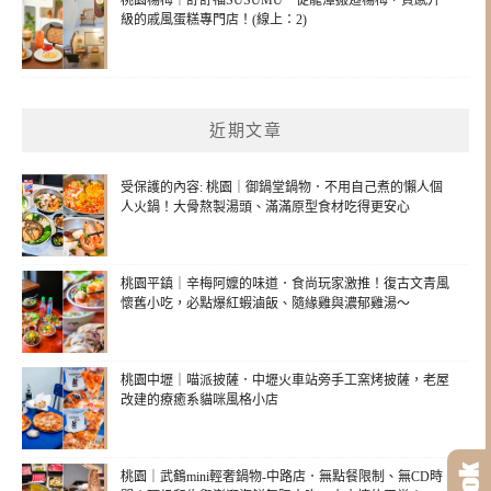
級的戚風蛋糕專門店！(線上：2)
近期文章
受保護的內容: 桃園｜御鍋堂鍋物．不用自己煮的懶人個
人火鍋！大骨熬製湯頭、滿滿原型食材吃得更安心
桃園平鎮｜辛梅阿嬤的味道．食尚玩家激推！復古文青風
懷舊小吃，必點爆紅蝦滷飯、隨緣雞與濃郁雞湯～
桃園中壢｜喵派披薩．中壢火車站旁手工窯烤披薩，老屋
改建的療癒系貓咪風格小店
桃園｜武鶴mini輕奢鍋物-中路店．無點餐限制、無CD時