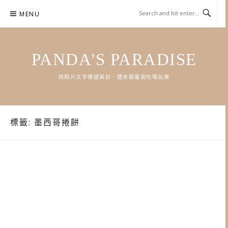
Skip
MENU
to
content
PANDA'S PARADISE
用照片文字傳遞美好．週末跟著我吃喝玩樂
標籤:
墨西哥捲餅