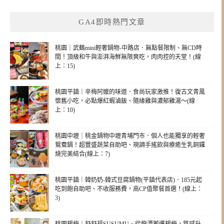
GA4即時熱門文章
桃園｜武鶴mini輕奢鍋物-中路店．無點餐限制、無CD時
間！頂級和牛與澎湃海鮮無限爽吃，肉肉控的天堂！(線
上：15)
桃園平鎮｜辛梅阿嬤的味道．食尚玩家激推！復古文青風
懷舊小吃，必點爆紅蝦滷飯、隨緣雞與濃郁雞湯～(線
上：10)
桃園中壢｜桃金鍋物中壢青埔門市．個人也能獨享的輕奢
鴛鴦鍋！超豐盛蔬菜自助吧、現調手搖飲與療癒生乳銅鑼
燒完美結合(線上：7)
桃園平鎮｜韓奶奶-韓式豆腐鍋物(平鎮代表店)．185元起
吃到飽自助吧、不收服務費，高CP值聚餐首選！(線上：
3)
桃園楊梅｜舒舒福SUSUMU．從龍潭搬遷楊梅，質感升