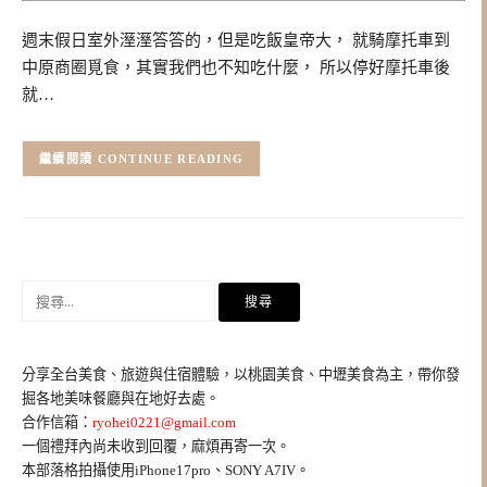
週末假日室外溼溼答答的，但是吃飯皇帝大， 就騎摩托車到
中原商圈覓食，其實我們也不知吃什麼， 所以停好摩托車後
就…
CONTINUE READING
搜
尋
關
鍵
分享全台美食、旅遊與住宿體驗，以桃園美食、中壢美食為主，帶你發
字:
掘各地美味餐廳與在地好去處。
合作信箱：
ryohei0221@gmail.com
一個禮拜內尚未收到回覆，麻煩再寄一次。
本部落格拍攝使用iPhone17pro、SONY A7IV。