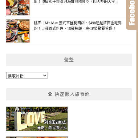
間！頂級和牛與澎湃海鮮無限爽吃，肉肉控的天堂！
桃園｜Mr. May 義式百匯桃園店．$498起超狂百匯吃到
飽！百種義式料理、18種披薩，高CP值聚餐首選！
彙整
彙
整
✿ 快速懶人旅食趣