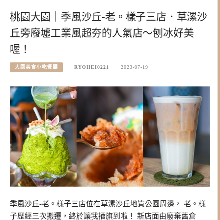
桃園大園｜季風沙丘-老。樣子三店．草漯沙
丘旁廢墟工業風超夯的人氣店～刨冰好美
喔！
大園美食小吃餐廳
RYOHEI0221
2023-07-19
季風沙丘-老。樣子三店位在草漯沙丘地質公園周邊， 老。樣
子歷經三次搬遷，終於讓我插旗到啦！ 新店面由廢棄舊倉