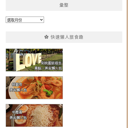
彙整
彙
整
✿ 快速懶人旅食趣