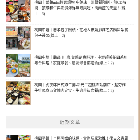
桃園｜武鶴mini輕奢鍋物-中路店．無點餐限制、無CD時
間！頂級和牛與澎湃海鮮無限爽吃，肉肉控的天堂！(線
上：3)
桃園中壢｜忠孝包子饅頭．在地人推薦排隊老店餡料紮實
包子饅頭(線上：2)
桃園中壢｜鵲品-川.粵.台菜創意料理．中壢超美花園系川
粵台料理！家庭聚餐、朋友聚會都適合(線上：2)
桃園｜虎次郎日式炸牛排-新光三越桃園站前店．超夯炸
牛排現身百貨燒肉定食、牛肉丼飯套餐(線上：2)
近期文章
桃園平鎮｜辛梅阿嬤的味道．食尚玩家激推！復古文青風