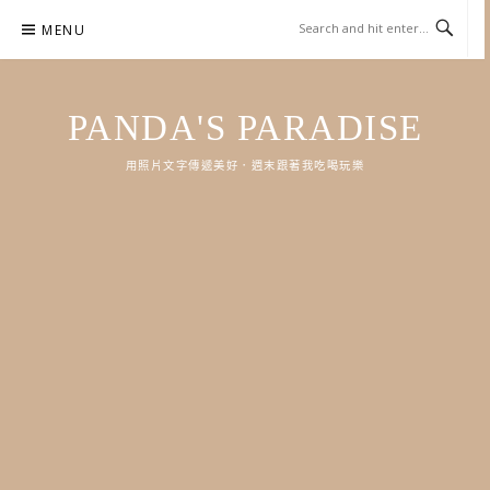
Skip
MENU
to
content
PANDA'S PARADISE
用照片文字傳遞美好．週末跟著我吃喝玩樂