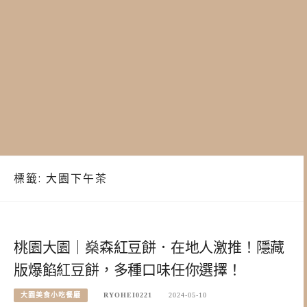
標籤:
大園下午茶
桃園大園｜燊森紅豆餅．在地人激推！隱藏
版爆餡紅豆餅，多種口味任你選擇！
大園美食小吃餐廳
RYOHEI0221
2024-05-10