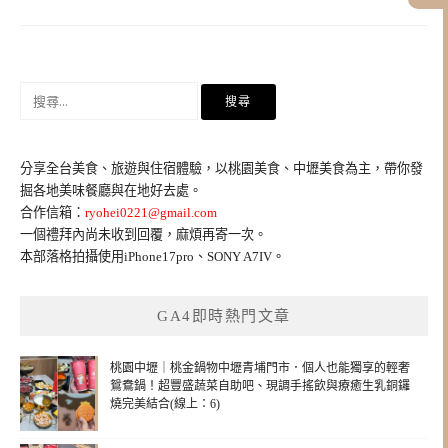
搜
尋
關
鍵
分享全台美食、旅遊與住宿體驗，以桃園美食、中壢美食為主，帶你發
字:
掘各地美味餐廳與在地好去處。
合作信箱：
ryohei0221@gmail.com
一個禮拜內尚未收到回覆，麻煩再寄一次。
本部落格拍攝使用iPhone17pro、SONY A7IV。
GA4即時熱門文章
桃園中壢｜桃金鍋物中壢青埔門市．個人也能獨享的輕奢
鴛鴦鍋！超豐盛蔬菜自助吧、現調手搖飲與療癒生乳銅鑼
燒完美結合(線上：6)