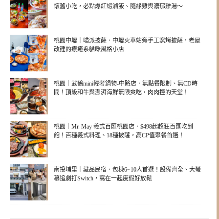
懷舊小吃，必點爆紅蝦滷飯、隨緣雞與濃郁雞湯～
桃園中壢｜喵派披薩．中壢火車站旁手工窯烤披薩，老屋
改建的療癒系貓咪風格小店
桃園｜武鶴mini輕奢鍋物-中路店．無點餐限制、無CD時
間！頂級和牛與澎湃海鮮無限爽吃，肉肉控的天堂！
桃園｜Mr. May 義式百匯桃園店．$498起超狂百匯吃到
飽！百種義式料理、18種披薩，高CP值聚餐首選！
南投埔里｜藏品民宿．包棟6~10人首選！設備齊全、大螢
幕追劇打Switch，窩在一起度假好放鬆