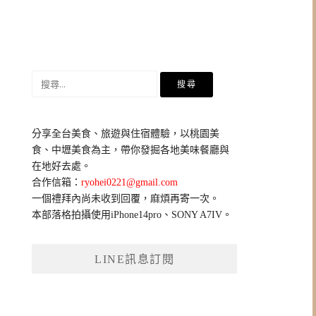
搜
尋
關
鍵
分享全台美食、旅遊與住宿體驗，以桃園美
字:
食、中壢美食為主，帶你發掘各地美味餐廳與
在地好去處。
合作信箱：
ryohei0221@gmail.com
一個禮拜內尚未收到回覆，麻煩再寄一次。
本部落格拍攝使用iPhone14pro、SONY A7IV。
LINE訊息訂閱