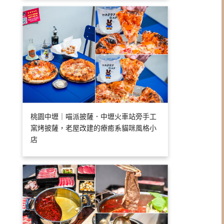
桃園中壢｜喵派披薩．中壢火車站旁手工
窯烤披薩，老屋改建的療癒系貓咪風格小
店