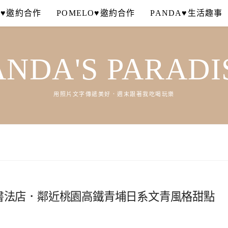
A♥邀約合作
POMELO♥邀約合作
PANDA♥生活趣事
ANDA'S PARADI
用照片文字傳遞美好．週末跟著我吃喝玩樂
AY 書法店．鄰近桃園高鐵青埔日系文青風格甜點