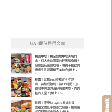
GA4即時熱門文章
桃園中壢｜桃金鍋物中壢青埔門
市．個人也能獨享的輕奢鴛鴦鍋！
超豐盛蔬菜自助吧、現調手搖飲與
療癒生乳銅鑼燒完美結合(線上：
8)
桃園｜武鶴mini輕奢鍋物-中路
店．無點餐限制、無CD時間！頂
級和牛與澎湃海鮮無限爽吃，肉肉
控的天堂！(線上：5)
桃園｜泰樂絲Taylors 泰式料理．
景福宮附近平價泰式餐廳，雙層用