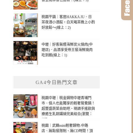
餐空間聚餐也適合！(線上：3)
桃園平鎮｜客居HAKKA JU．日
茶夜酒小酒館，白天喝茶晚上小酌
好放鬆～(線上：2)
中壢｜好客無煙海鮮炭火燒肉(中
壢店)．品酒享受帝王餐海鮮燒肉
吃到飽(線上：1)
GA4今日熱門文章
桃園中壢｜桃金鍋物中壢青埔門
市．個人也能獨享的輕奢鴛鴦鍋！
超豐盛蔬菜自助吧、現調手搖飲與
療癒生乳銅鑼燒完美結合(瀏覽：
137)
桃園｜武鶴mini輕奢鍋物-中路
店．無點餐限制、無CD時間！頂