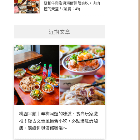
級和牛與澎湃海鮮無限爽吃，肉肉
控的天堂！(瀏覽：49)
近期文章
桃園平鎮｜辛梅阿嬤的味道．食尚玩家激
推！復古文青風懷舊小吃，必點爆紅蝦滷
飯、隨緣雞與濃郁雞湯～